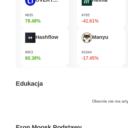
OVERTAKE
Heima
#835
#765
78.48%
-41.61%
Hashflow
Manyu
#953
#1044
60.38%
-17.45%
Orochi Network
Aergo
Edukacja
#325
#1131
57.48%
-17.24%
Obecnie nie ma art
Cartesi
Viction
Eron Moosk Podstawy
#509
#1197