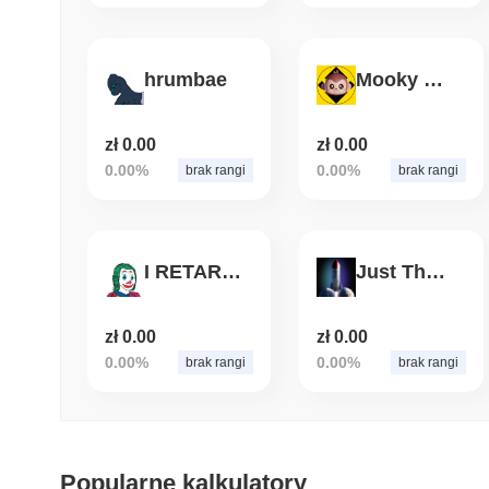
hrumbae
Mooky BNB
zł 0.00
zł 0.00
0.00%
0.00%
brak rangi
brak rangi
I RETARDED SORRY
Just The Tip
zł 0.00
zł 0.00
0.00%
0.00%
brak rangi
brak rangi
Popularne kalkulatory