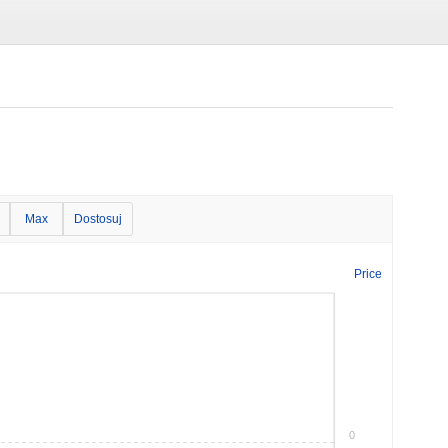
Max
Dostosuj
Price
0