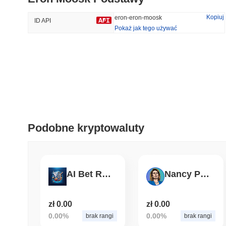
44.32%
-16.78%
Kopiuj
eron-eron-moosk
ID API
Pokaż jak tego używać
Trendy
Ostatnio Dodane
HEX (Pulsechain)
SACOIN
#154
#7086
5.43%
0.24%
Podobne kryptowaluty
AI Bet Revolution
Nancy Pelosi
zł 0.00
zł 0.00
0.00%
0.00%
brak rangi
brak rangi