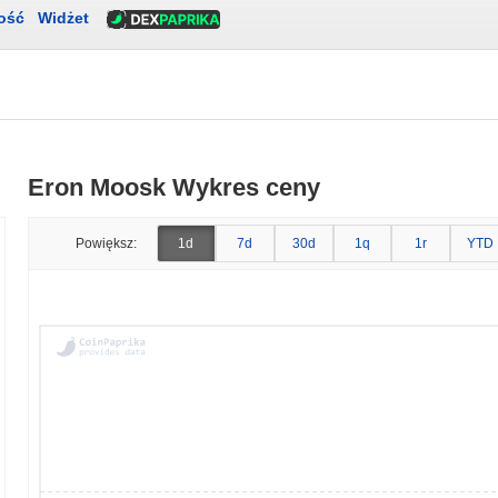
ość
Widżet
Eron Moosk Wykres ceny
Powiększ:
1d
7d
30d
1q
1r
YTD