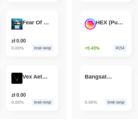
August 05 2026
(1 day ago)
,
3 min
BITCOIN
CRYPTO SERVICES
Fear Of Missing Out
HEX (Pulsechain)
BitGo przenosi 7,4 milia
gdy Exodus LayerZero zbl
zł 0.00
0.00%
+5.43%
brak rangi
#154
Vex Aeterna
Bangsat 666
zł 0.00
0.00%
0.00%
brak rangi
brak rangi