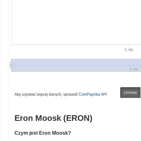
1. sty
1. sty
Liniowy
Aby uzyskać więcej danych, sprawdź
CoinPaprika API
Eron Moosk (ERON)
Czym jest Eron Moosk?