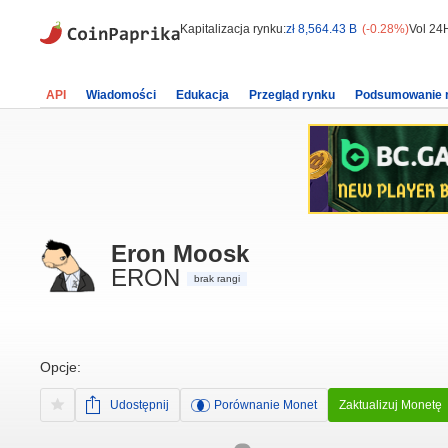
Kapitalizacja rynku:
zł 8,564.43 B
(-0.28%)
Vol 24
API
Wiadomości
Edukacja
Przegląd rynku
Podsumowanie 
Eron Moosk
ERON
brak rangi
Opcje:
Udostępnij
Porównanie Monet
Zaktualizuj Monetę