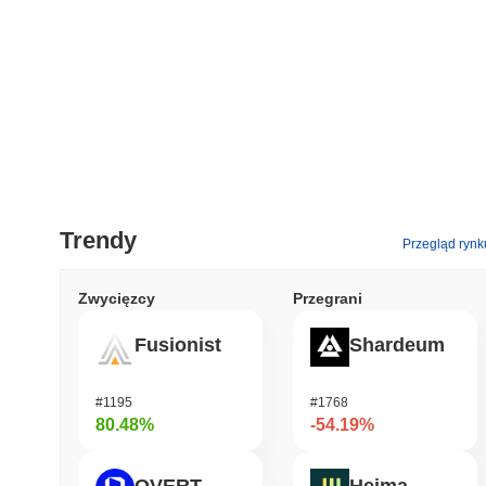
Trendy
Przegląd rynk
Zwycięzcy
Przegrani
Fusionist
Shardeum
#1195
#1768
80.48%
-54.19%