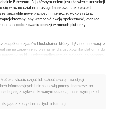
chainie Ethereum. Jej głównym celem jest ułatwienie transakcji
ię w różne działania i usługi finansowe. Jako projekt
ez bezproblemowe płatności i interakcje, wykorzystując
zaprojektowany, aby wzmocnić swoją społeczność, oferując
rocesach podejmowania decyzji w ramach platformy.
 zespół entuzjastów blockchainu, którzy dążyli do innowacji w
wał się na zapewnieniu przyjaznej dla użytkownika platformy do
o notowany na kilku zdecentralizowanych giełdach, co pomogło
nie społeczności i przejrzystość jako kluczowe filary rozwoju
Możesz stracić część lub całość swojej inwestycji.
e swojej mapy drogowej, która przedstawia kluczowe funkcje
ach informacyjnych i nie stanowią porady finansowej ani
ransakcji. Przyszłe plany obejmują integrację funkcji
onsultuj się z wykwalifikowanym doradcą finansowym przed
rządzania społecznością, pozwalających posiadaczom mieć
 się na rozszerzaniu partnerstw, aby poszerzyć zastosowania,
nikające z korzystania z tych informacji.
a Eron Moosk w pozycji do znacznego wzrostu w
 planach, wspierając współpracę i innowacje wśród