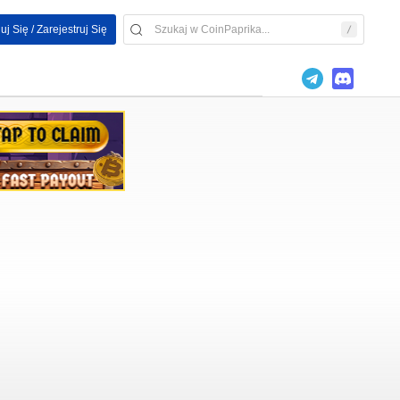
uj Się / Zarejestruj Się