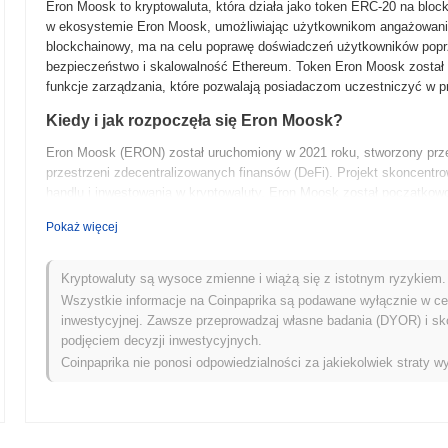
Eron Moosk to kryptowaluta, która działa jako token ERC-20 na block
w ekosystemie Eron Moosk, umożliwiając użytkownikom angażowanie s
blockchainowy, ma na celu poprawę doświadczeń użytkowników poprz
bezpieczeństwo i skalowalność Ethereum. Token Eron Moosk został 
funkcje zarządzania, które pozwalają posiadaczom uczestniczyć w p
Kiedy i jak rozpoczęła się Eron Moosk?
Eron Moosk (ERON) został uruchomiony w 2021 roku, stworzony przez
przestrzeni zdecentralizowanych finansów (DeFi). Projekt skoncentro
handlu i inwestowania w kryptowaluty. Eron Moosk został początkow
szybko ustalić jego obecność na rynku. Zespół podkreślił zaangażowa
Pokaż więcej
projektu.
Co czeka Eron Moosk w przyszłości?
Kryptowaluty są wysoce zmienne i wiążą się z istotnym ryzykiem. 
Eron Moosk planuje wzbogacić swój ekosystem o nadchodzące wydani
Wszystkie informacje na Coinpaprika są podawane wyłącznie w cel
mające na celu poprawę zaangażowania użytkowników i efektywności t
inwestycyjnej. Zawsze przeprowadzaj własne badania (DYOR) i sk
zdecentralizowanych finansów (DeFi) oraz ulepszonych narzędzi za
podjęciem decyzji inwestycyjnych.
bezpośredni wpływ na rozwój projektu. Dodatkowo zespół koncentruje
Coinpaprika nie ponosi odpowiedzialności za jakiekolwiek straty wy
szczególnie w obszarze płatności cyfrowych i rynków NFT, co stawi
nadchodzących miesiącach. Inicjatywy społecznościowe są również w
użytkowników.