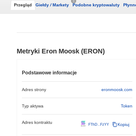
0
Przegląd
Giełdy
/
Markety
Podobne kryptowaluty
Płynn
Metryki Eron Moosk (ERON)
Podstawowe informacje
Adres strony
eronmoosk.com
Typ aktywa
Token
Adres kontraktu
Kopiuj
FThD...FzYY