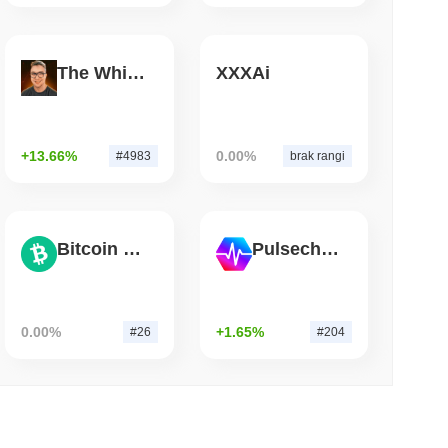
 czytanie
The White Bull
XXXAi
rda dolarów Wrapped Bitcoin do Chainlink,
iża się do 15 miliardów...
+13.66%
0.00%
#4983
brak rangi
Bitcoin Cash
Pulsechain
0.00%
+1.65%
#26
#204