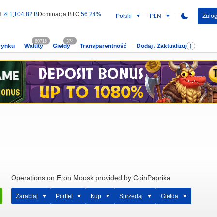
H:
zł 1,104.82 B
Dominacja BTC:
56.24%
Polski
PLN
Zalog
60718
374
rynku
Waluty
Giełdy
Transparentność
Dodaj / Zaktualizuj
Operations on Eron Moosk provided by CoinPaprika
Zarabiaj
Portfel
Kup
Sprzedaj
Giełda