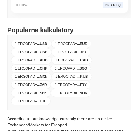
0.00%
brak rangi
Popularne kalkulatory
1 ERGOPAD
=
...
USD
1 ERGOPAD
=
...
EUR
1 ERGOPAD
=
...
GBP
1 ERGOPAD
=
...
JPY
1 ERGOPAD
=
...
AUD
1 ERGOPAD
=
...
CAD
1 ERGOPAD
=
...
CHF
1 ERGOPAD
=
...
SGD
1 ERGOPAD
=
...
MXN
1 ERGOPAD
=
...
RUB
1 ERGOPAD
=
...
ZAR
1 ERGOPAD
=
...
TRY
1 ERGOPAD
=
...
SEK
1 ERGOPAD
=
...
NOK
1 ERGOPAD
=
...
ETH
According to our knowledge currently there are no active
Exchanges/Markets for Ergopad.
If you are aware of an active market for this asset, please send