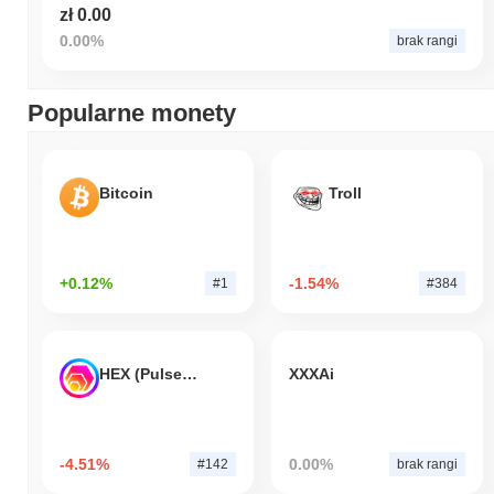
zł 0.00
0.00%
brak rangi
Popularne monety
Bitcoin
Troll
+0.12%
-1.54%
#1
#384
HEX (Pulsechain)
XXXAi
-4.51%
0.00%
#142
brak rangi