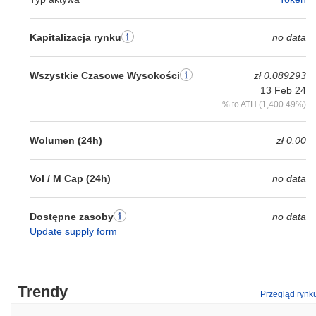
Kapitalizacja rynku
no data
Wszystkie Czasowe Wysokości
zł 0.089293
13 Feb 24
% to ATH (1,400.49%)
Wolumen (24h)
zł 0.00
Vol / M Cap (24h)
no data
Dostępne zasoby
no data
Update supply form
Trendy
Przegląd rynk