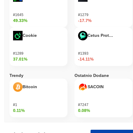
#1645
#1279
49.33%
-17.7%
Cookie
Cetus Protocol
#1289
#1393
37.01%
-14.11%
Trendy
Ostatnio Dodane
Bitcoin
SACOIN
#1
#7247
0.11%
0.08%