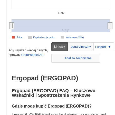
1. sty
1. sty
Price
Kapitalizacja rynku
Wolumen (24h)
Liniowy
Logarytmiczny
Eksport
Aby uzyskać więcej danych,
sprawdź
CoinPaprika API
Analiza Techniczna
Ergopad (ERGOPAD)
Ergopad (ERGOPAD) FAQ – Kluczowe
Wskaźniki i Spostrzeżenia Rynkowe
Gdzie mogę kupić Ergopad (ERGOPAD)?
Ergopad (ERGOPAD) jest szeroko dostępny na centralized and