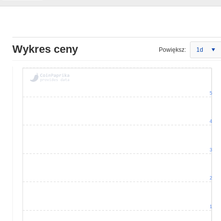
Wykres ceny
Powiększ:
1d
5
4
3
2
1