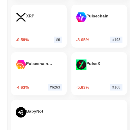
XRP
Pulsechain
-0.59%
-3.65%
#6
#198
Pulsechain Bridged HEX (Pulsechain)
PulseX
-4.63%
-5.63%
#6263
#168
BabyNot