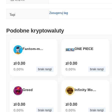
Zasugeruj tag
Tagi
Podobne kryptowaluty
Fantom-moon.finance
ONE PIECE
zł 0.00
zł 0.00
0.00%
0.00%
brak rangi
brak rangi
Greed
Infinity Money V3
zł 0.00
zł 0.00
0.00%
0.00%
brak rangi
brak rangi