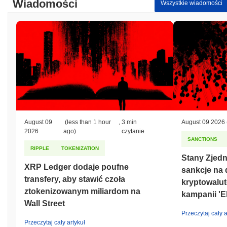
Wiadomości
Wszystkie wiadomości
August 09
(less than 1 hour
,
3 min
August 09 2026
2026
ago)
czytanie
SANCTIONS
RIPPLE
TOKENIZATION
Stany Zjed
XRP Ledger dodaje poufne
sankcje na 
transfery, aby stawić czoła
kryptowalu
ztokenizowanym miliardom na
kampanii 'E
Wall Street
Przeczytaj cały a
Przeczytaj cały artykuł