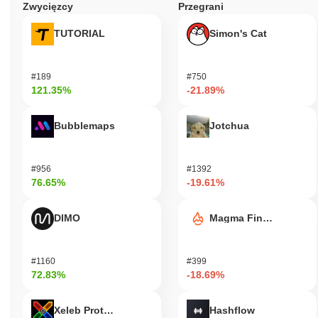
Zwycięzcy
Przegrani
TUTORIAL
Simon's Cat
#189
#750
121.35%
-21.89%
Bubblemaps
Jotchua
#956
#1392
76.65%
-19.61%
DIMO
Magma Finance
#1160
#399
72.83%
-18.69%
Xeleb Protocol
Hashflow