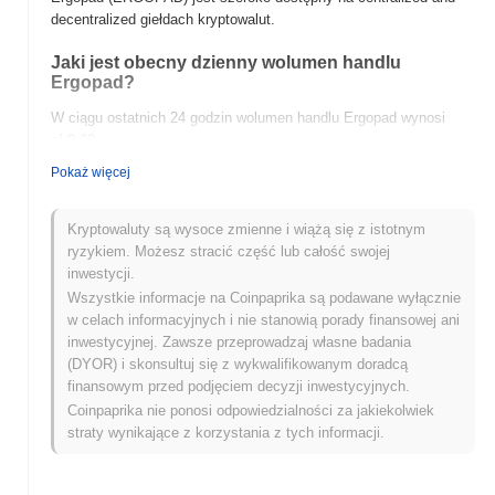
decentralized giełdach kryptowalut.
Jaki jest obecny dzienny wolumen handlu
Ergopad?
W ciągu ostatnich 24 godzin wolumen handlu Ergopad wynosi
zł 0.00
.
Pokaż więcej
Jaka jest historia zakresu cen Ergopad?
Najwyższy Poziom Historyczny (ATH):
zł 0.089293
Kryptowaluty są wysoce zmienne i wiążą się z istotnym
Najniższy Poziom Historyczny (ATL):
zł 0.00
ryzykiem. Możesz stracić część lub całość swojej
inwestycji.
Ergopad jest obecnie notowany
~93.34%
poniżej swojego ATH .
Wszystkie informacje na Coinpaprika są podawane wyłącznie
w celach informacyjnych i nie stanowią porady finansowej ani
Jak Ergopad radzi sobie w porównaniu z szerszym
inwestycyjnej. Zawsze przeprowadzaj własne badania
rynkiem kryptowalut?
(DYOR) i skonsultuj się z wykwalifikowanym doradcą
W ciągu ostatnich 7 dni Ergopad zyskał
0.00%
, osiągając gorsze
finansowym przed podjęciem decyzji inwestycyjnych.
wyniki niż ogólny rynek kryptowalut który odnotował wzrost o
Coinpaprika nie ponosi odpowiedzialności za jakiekolwiek
0.31%
. Wskazuje to na tymczasowe opóźnienie w akcji cenowej
straty wynikające z korzystania z tych informacji.
ERGOPAD w stosunku do szerszego impulsu rynkowego.