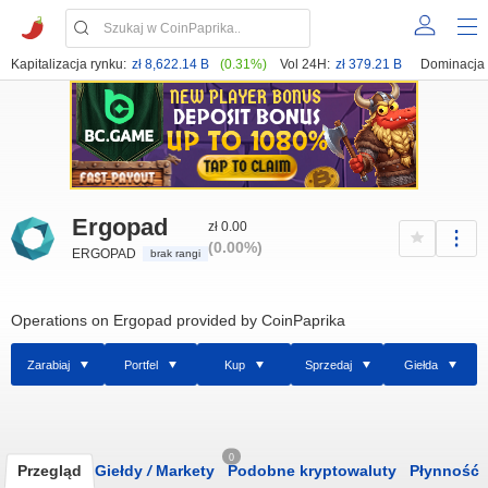
Kapitalizacja rynku:
zł 8,622.14 B
(0.31%)
Vol 24H:
zł 379.21 B
Dominacja
Ergopad
zł 0.00
(0.00%)
ERGOPAD
brak rangi
Operations on Ergopad provided by CoinPaprika
Zarabiaj
Portfel
Kup
Sprzedaj
Giełda
0
Przegląd
Giełdy
/
Markety
Podobne kryptowaluty
Płynność