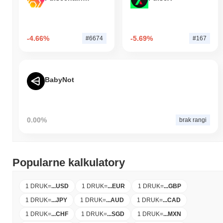
-4.66%
-5.69%
#6674
#167
BabyNot
0.00%
brak rangi
Popularne kalkulatory
1 DRUK
=
...
USD
1 DRUK
=
...
EUR
1 DRUK
=
...
GBP
1 DRUK
=
...
JPY
1 DRUK
=
...
AUD
1 DRUK
=
...
CAD
1 DRUK
=
...
CHF
1 DRUK
=
...
SGD
1 DRUK
=
...
MXN