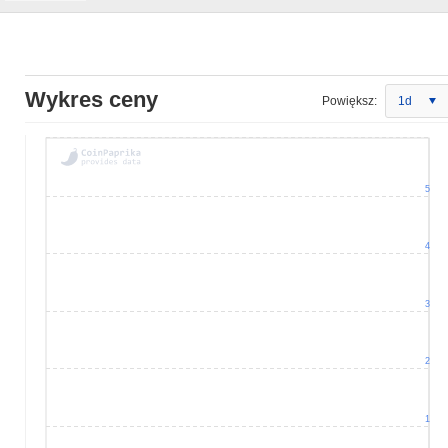
Wykres ceny
Powiększ:
1d
5
4
3
2
1