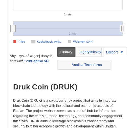
1. sty
1. sty
Price
Kapitalizacja rynku
Wolumen (24h)
Liniowy
Logarytmiczny
Eksport
Aby uzyskać więcej danych,
sprawdź
CoinPaprika API
Analiza Techniczna
Druk Coin (DRUK)
Druk Coin (DRUK) is a cryptocurrency project that aims to integrate
blockchain technology with the cultural and economic aspects of
Bhutan. The project website serves as a central hub for information
regarding the coin's purpose, technology, and community engagement
initiatives. DRUK aims to leverage blockchain's transparency and
security to foster economic growth and development within Bhutan,