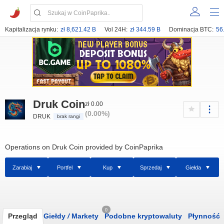
Kapitalizacja rynku:
zł 8,621.42 B
Vol 24H:
zł 344.59 B
Dominacja BTC:
56
Druk Coin
zł 0.00
(0.00%)
DRUK
brak rangi
Operations on Druk Coin provided by CoinPaprika
Zarabiaj
Portfel
Kup
Sprzedaj
Giełda
0
Przegląd
Giełdy
/
Markety
Podobne kryptowaluty
Płynność