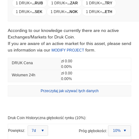
1 DRUK
=
...
RUB
1 DRUK
=
...
ZAR
1 DRUK
=
...
TRY
1 DRUK
=
...
SEK
1 DRUK
=
...
NOK
1 DRUK
=
...
ETH
According to our knowledge currently there are no active
Exchanges/Markets for Druk Coin.
If you are aware of an active market for this asset, please send
us information via our
form.
MODIFY PROJECT
zł 0.00
DRUK Cena
0.00%
zł 0.00
Wolumen 24h
0.00%
Przeczytaj jak używać tych danych
Druk Coin Historyczna głębokość rynku (10%):
Powiększ:
7d
Próg głębokości:
10%