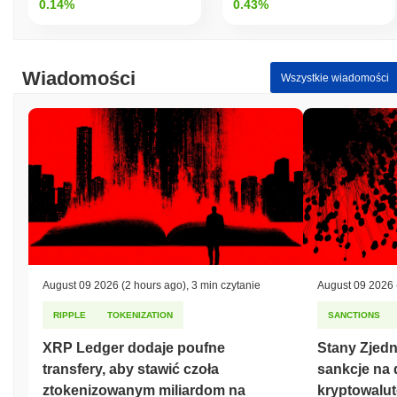
0.14%
0.43%
Wiadomości
Wszystkie wiadomości
August 09 2026
(2 hours ago)
,
3 min czytanie
August 09 2026
RIPPLE
TOKENIZATION
SANCTIONS
XRP Ledger dodaje poufne
Stany Zjed
transfery, aby stawić czoła
sankcje na 
ztokenizowanym miliardom na
kryptowalu