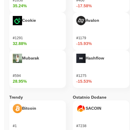
#1656
#406
35.24%
-17.58%
Cookie
Avalon
#1291
#1179
32.88%
-15.93%
Mubarak
Hashflow
#594
#1275
28.95%
-15.53%
Trendy
Ostatnio Dodane
Bitcoin
SACOIN
#1
#7238