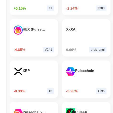
+0.15%
-2.24%
#1
#383
HEX (Pulsechain)
XXXAi
-4.65%
0.00%
#141
brak rangi
XRP
Pulsechain
-0.39%
-3.26%
#6
#195
Pulsechain Bridged HEX (Pulsechain)
PulseX