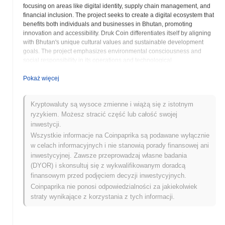
focusing on areas like digital identity, supply chain management, and
financial inclusion. The project seeks to create a digital ecosystem that
benefits both individuals and businesses in Bhutan, promoting
innovation and accessibility. Druk Coin differentiates itself by aligning
with Bhutan's unique cultural values and sustainable development
goals. The project emphasizes environmental consciousness and
social responsibility in its operations and technological
implementations. DRUK's success depends on its ability to gain
adoption within Bhutan and establish partnerships with local
Pokaż więcej
organizations and government entities. The cryptocurrency's
whitepaper and other resources available on the website provide
Kryptowaluty są wysoce zmienne i wiążą się z istotnym
detailed information on its technical specifications, roadmap, and
ryzykiem. Możesz stracić część lub całość swojej
governance model. Potential investors and users are encouraged to
conduct thorough research to understand the project's goals and
inwestycji.
assess its viability. Druk Coin represents an effort to harness the
Wszystkie informacje na Coinpaprika są podawane wyłącznie
potential of blockchain technology for the betterment of a specific
w celach informacyjnych i nie stanowią porady finansowej ani
geographical region, highlighting the versatility and adaptability of
inwestycyjnej. Zawsze przeprowadzaj własne badania
cryptocurrencies. The project's focus on sustainability and cultural
(DYOR) i skonsultuj się z wykwalifikowanym doradcą
integration sets it apart from many other digital assets. DRUK aims to
finansowym przed podjęciem decyzji inwestycyjnych.
create a secure and efficient digital infrastructure for Bhutan, promoting
Coinpaprika nie ponosi odpowiedzialności za jakiekolwiek
economic empowerment and technological advancement. The
project's long-term vision involves establishing Druk Coin as a key
straty wynikające z korzystania z tych informacji.
component of Bhutan's digital economy, fostering innovation and
attracting foreign investment. The development and adoption of DRUK
will be closely monitored by the cryptocurrency community, as it