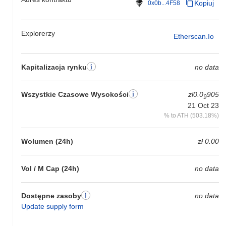
Kopiuj
0x0b...4F58
Jak Druk Coin radzi sobie w porównaniu z
szerszym rynkiem kryptowalut?
Explorerzy
W ciągu ostatnich 7 dni Druk Coin zyskał
0.00%
, osiągając
Etherscan.io
gorsze wyniki niż ogólny rynek kryptowalut który odnotował
wzrost o
0.00%
. Wskazuje to na tymczasowe opóźnienie w akcji
cenowej DRUK w stosunku do szerszego impulsu rynkowego.
Kapitalizacja rynku
no data
Wszystkie Czasowe Wysokości
zł0.0
905
9
21 Oct 23
% to ATH (503.18%)
Wolumen (24h)
zł 0.00
Vol / M Cap (24h)
no data
Dostępne zasoby
no data
Update supply form