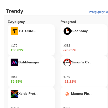
Trendy
Przegląd rynk
Zwycięzcy
Przegrani
TUTORIAL
Biconomy
#176
#382
130.83%
-26.65%
Bubblemaps
Simon's Cat
#957
#749
75.99%
-21.21%
Xeleb Protocol
Magma Finance