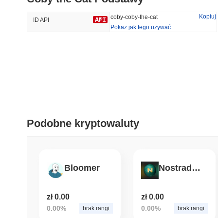
35.87%
-16.32%
Kopiuj
coby-coby-the-cat
ID API
Pokaż jak tego używać
Trendy
Ostatnio Dodane
HEX (Pulsechain)
SACOIN
#139
#10410
7.96%
1%
Podobne kryptowaluty
Bloomer
Nostradamus
zł 0.00
zł 0.00
0.00%
0.00%
brak rangi
brak rangi