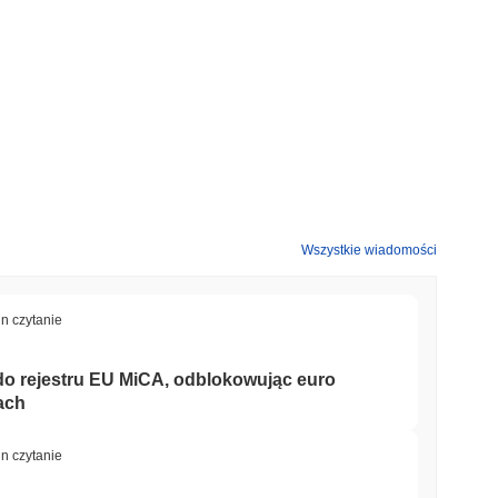
Wszystkie wiadomości
in czytanie
 do rejestru EU MiCA, odblokowując euro
ach
in czytanie