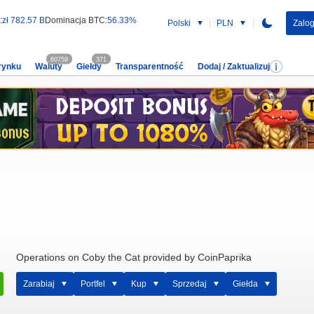
:
zł 782.57 B
Dominacja BTC:
56.33%
Polski
PLN
Zalog
60759
371
rynku
Waluty
Giełdy
Transparentność
Dodaj / Zaktualizuj
Operations on Coby the Cat provided by CoinPaprika
Zarabiaj
Portfel
Kup
Sprzedaj
Giełda