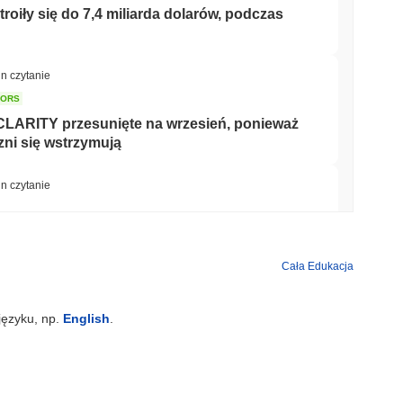
oiły się do 7,4 miliarda dolarów, podczas
in czytanie
TORS
CLARITY przesunięte na wrzesień, ponieważ
ni się wstrzymują
in czytanie
nizacji w saudyjskiej nieruchomości
Cała Edukacja
min czytanie
języku, np.
English
.
et do swojej brytyjskiej aplikacji
akcjami