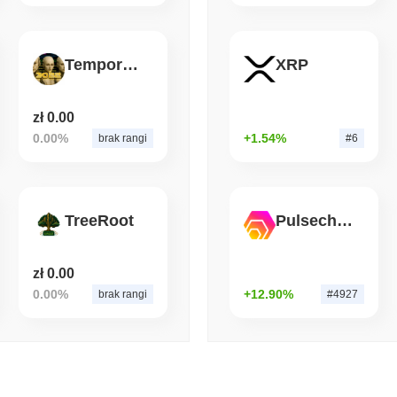
August 07 2026
(1 day ago)
,
3 min
BITCOIN
HACKERS
Temporal 3022
XRP
'Ekstremalnie złe': Zesp
w ciągu około jednego d
zł 0.00
0.00%
+1.54%
brak rangi
#6
TreeRoot
Pulsechain Bridged HEX (Pulsechain)
zł 0.00
0.00%
+12.90%
brak rangi
#4927