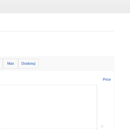
Max
Dostosuj
Price
0