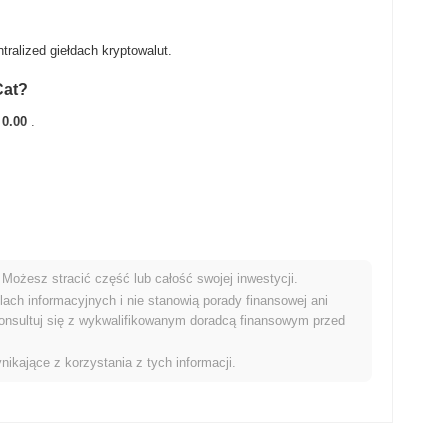
ralized giełdach kryptowalut.
Cat?
 0.00
.
Możesz stracić część lub całość swojej inwestycji.
ym rynkiem kryptowalut?
ach informacyjnych i nie stanowią porady finansowej ani
onsultuj się z wykwalifikowanym doradcą finansowym przed
e wyniki niż ogólny rynek kryptowalut który odnotował wzrost o
BY w stosunku do szerszego impulsu rynkowego.
nikające z korzystania z tych informacji.