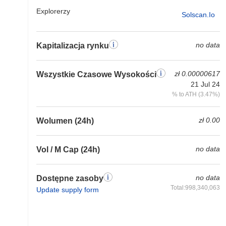
Explorerzy
Solscan.io
no data
Kapitalizacja rynku
zł 0.00000617
Wszystkie Czasowe Wysokości
21 Jul 24
% to ATH (3.47%)
zł 0.00
Wolumen (24h)
no data
Vol / M Cap (24h)
no data
Dostępne zasoby
Total:998,340,063
Update supply form