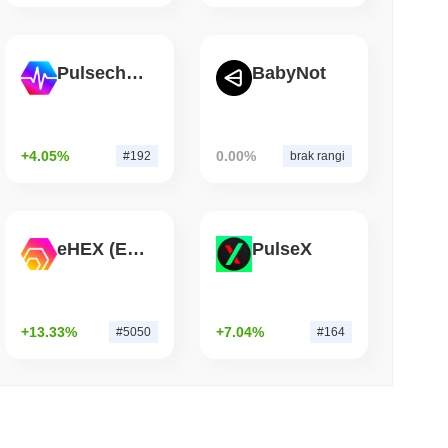
 czytanie
Pulsechain
BabyNot
ół Bitcoin Red zgłasza 85 krytycznych błędów
nia
+4.05%
0.00%
#192
brak rangi
eHEX (Ethereum)
PulseX
+13.33%
+7.04%
#5050
#164