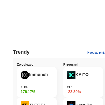
Trendy
Przegląd rynk
Zwycięzcy
Przegrani
Immunefi
KAITO
#1193
#171
176.17%
-23.39%