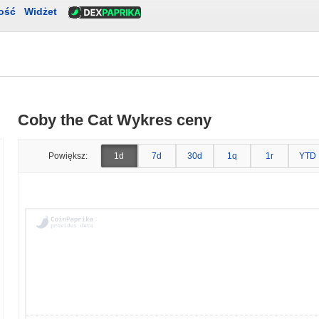
ość
Widżet
Coby the Cat Wykres ceny
Powiększ:
1d
7d
30d
1q
1r
YTD