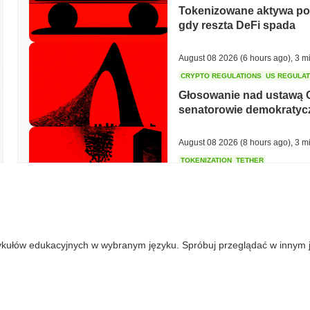
Tokenizowane aktywa potr
gdy reszta DeFi spada
August 08 2026
(6 hours ago)
,
3 m
CRYPTO REGULATIONS
US REGULA
Głosowanie nad ustawą 
senatorowie demokratycz
August 08 2026
(8 hours ago)
,
3 m
TOKENIZATION
TETHER
Tether stawia flagę toke
August 07 2026
(22 hours ago)
,
3 
ykułów edukacyjnych w wybranym języku. Spróbuj przeglądać w innym 
COINBASE
TRADING
Coinbase dodaje Wall Stre
kryptowalutowej z 4 000 