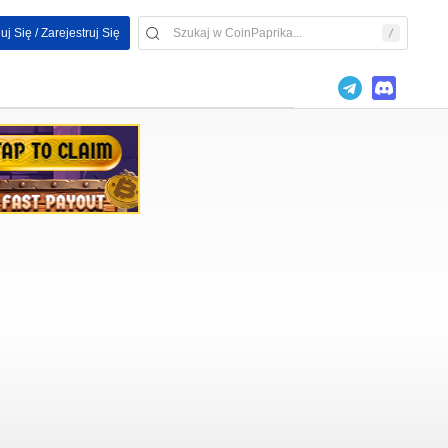
uj Się / Zarejestruj Się