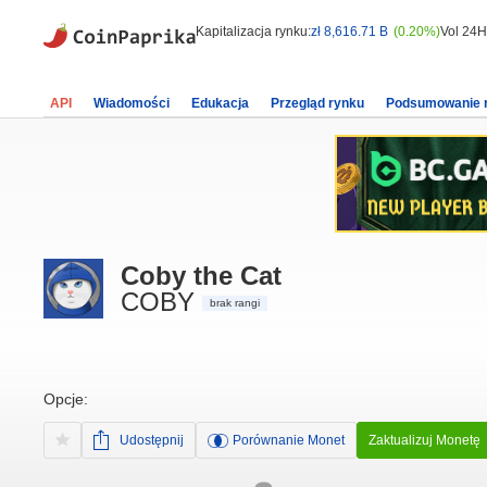
Kapitalizacja rynku:
zł 8,616.71 B
(0.20%)
Vol 24H
API
Wiadomości
Edukacja
Przegląd rynku
Podsumowanie 
Coby the Cat
COBY
brak rangi
Opcje:
Udostępnij
Porównanie Monet
Zaktualizuj Monetę