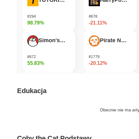
TUTORIAL
HarryPotterObamaSonic10Inu (ETH)
#294
#678
98.79%
-21.11%
Simon's Cat
Pirate Nation Token
#672
#1779
55.83%
-20.12%
Bluwhale
Janction
Edukacja
#569
#365
36.51%
-17.4%
Obecnie nie ma art
Jotchua
Humanity
Coby the Cat Podstawy
#1309
#188