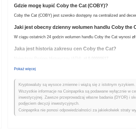
Gdzie mogę kupić Coby the Cat (COBY)?
Coby the Cat (COBY) jest szeroko dostępny na centralized and decent
Jaki jest obecny dzienny wolumen handlu Coby the 
W ciągu ostatnich 24 godzin wolumen handlu Coby the Cat wynosi
zł
Jaka jest historia zakresu cen Coby the Cat?
Najwyższy Poziom Historyczny (ATH):
zł 0.00000617
Najniższy Poziom Historyczny (ATL):
zł 0.00
Pokaż więcej
Coby the Cat jest obecnie notowany
~3.35%
poniżej swojego ATH .
Kryptowaluty są wysoce zmienne i wiążą się z istotnym ryzykiem. 
Jak Coby the Cat radzi sobie w porównaniu z szersz
Wszystkie informacje na Coinpaprika są podawane wyłącznie w cel
inwestycyjnej. Zawsze przeprowadzaj własne badania (DYOR) i sk
W ciągu ostatnich 7 dni Coby the Cat zyskał
0.00%
, osiągając gorsz
podjęciem decyzji inwestycyjnych.
0.20%
. Wskazuje to na tymczasowe opóźnienie w akcji cenowej CO
Coinpaprika nie ponosi odpowiedzialności za jakiekolwiek straty wy