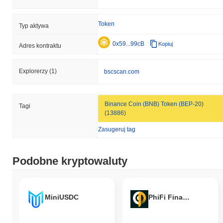
Token
Typ aktywa
0x59...99cB
Kopiuj
Adres kontraktu
Explorerzy
(1)
bscscan.com
Binance Coin (BNB) Token (BEP-20)
Tagi
(13886)
Zasugeruj tag
Podobne kryptowaluty
MiniUSDC
PhiFi Finance