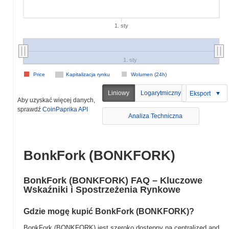
1. sty
1. sty
Price
Kapitalizacja rynku
Wolumen (24h)
Liniowy
Logarytmiczny
Eksport
Aby uzyskać więcej danych,
sprawdź
CoinPaprika API
Analiza Techniczna
BonkFork (BONKFORK)
BonkFork (BONKFORK) FAQ – Kluczowe
Wskaźniki i Spostrzeżenia Rynkowe
Gdzie mogę kupić BonkFork (BONKFORK)?
BonkFork (BONKFORK) jest szeroko dostępny na centralized and