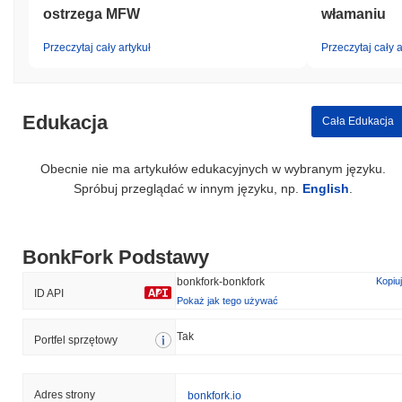
ostrzega MFW
włamaniu
Przeczytaj cały artykuł
Przeczytaj cały a
Edukacja
Cała Edukacja
Obecnie nie ma artykułów edukacyjnych w wybranym języku.
Spróbuj przeglądać w innym języku, np.
English
.
BonkFork Podstawy
bonkfork-bonkfork
Kopiuj
ID API
Pokaż jak tego używać
Tak
Portfel sprzętowy
Adres strony
bonkfork.io