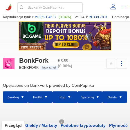
Kapitalizacja rynku:
zł 8,591.46 B
(0.04%)
Vol 24H:
zł 339.78 B
Dominacja
BonkFork
zł 0.00
(0.00%)
BONKFORK
brak rangi
Operations on BonkFork provided by CoinPaprika
Zarabiaj
Portfel
Kup
Sprzedaj
Giełda
0
Przegląd
Giełdy
/
Markety
Podobne kryptowaluty
Płynność