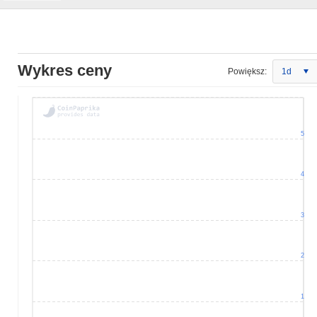
Wykres ceny
Powiększ:
1d
5
4
3
2
1