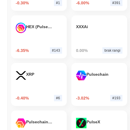
-0.30%
-6.00%
#1
#391
HEX (Pulsechain)
XXXAi
-6.35%
0.00%
#143
brak rangi
XRP
Pulsechain
-0.40%
-3.02%
#6
#193
Pulsechain Bridged HEX (Pulsechain)
PulseX