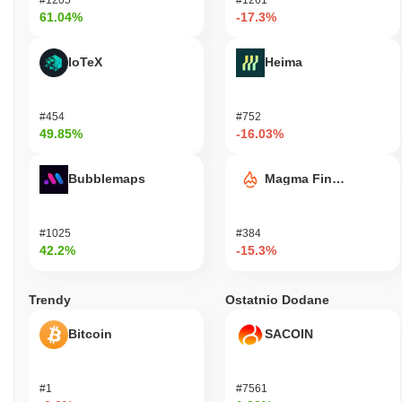
61.04%
-17.3%
IoTeX
Heima
#454
#752
49.85%
-16.03%
Bubblemaps
Magma Finance
#1025
#384
42.2%
-15.3%
Trendy
Ostatnio Dodane
Bitcoin
SACOIN
#1
#7561