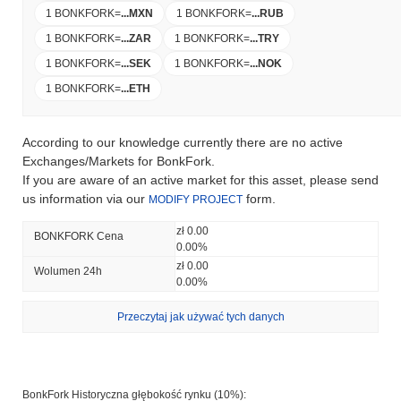
1 BONKFORK
=
...
MXN
1 BONKFORK
=
...
RUB
1 BONKFORK
=
...
ZAR
1 BONKFORK
=
...
TRY
1 BONKFORK
=
...
SEK
1 BONKFORK
=
...
NOK
1 BONKFORK
=
...
ETH
According to our knowledge currently there are no active
Exchanges/Markets for BonkFork.
If you are aware of an active market for this asset, please send
us information via our
form.
MODIFY PROJECT
zł 0.00
BONKFORK Cena
0.00%
zł 0.00
Wolumen 24h
0.00%
Przeczytaj jak używać tych danych
BonkFork Historyczna głębokość rynku (10%):