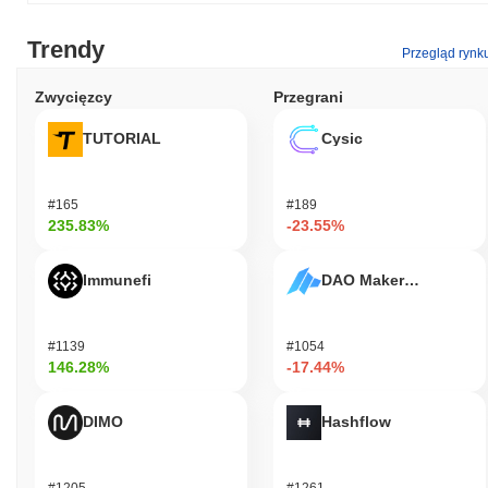
Trendy
Przegląd rynk
Zwycięzcy
Przegrani
TUTORIAL
Cysic
#165
#189
235.83%
-23.55%
Immunefi
DAO Maker Token
#1139
#1054
146.28%
-17.44%
DIMO
Hashflow
#1205
#1261