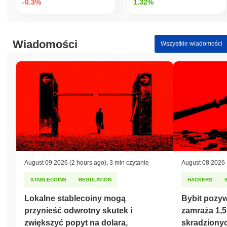
-0.3%
1.32%
Wiadomości
Wszystkie wiadomości
August 09 2026
(2 hours ago)
,
3 min czytanie
August 08 2026
STABLECOINS
REGULATION
HACKERS
Lokalne stablecoiny mogą
Bybit pozyw
przynieść odwrotny skutek i
zamraża 1,5
zwiększyć popyt na dolara,
skradziony