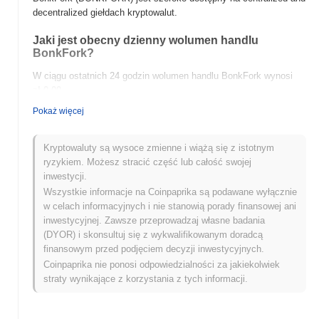
decentralized giełdach kryptowalut.
Jaki jest obecny dzienny wolumen handlu
BonkFork?
W ciągu ostatnich 24 godzin wolumen handlu BonkFork wynosi
zł 0.00
.
Pokaż więcej
Jaka jest historia zakresu cen BonkFork?
Najwyższy Poziom Historyczny (ATH):
zł 0.005044
Kryptowaluty są wysoce zmienne i wiążą się z istotnym
Najniższy Poziom Historyczny (ATL):
zł 0.00
ryzykiem. Możesz stracić część lub całość swojej
inwestycji.
BonkFork jest obecnie notowany
~48.47%
poniżej swojego ATH .
Wszystkie informacje na Coinpaprika są podawane wyłącznie
w celach informacyjnych i nie stanowią porady finansowej ani
Jak BonkFork radzi sobie w porównaniu z
inwestycyjnej. Zawsze przeprowadzaj własne badania
szerszym rynkiem kryptowalut?
(DYOR) i skonsultuj się z wykwalifikowanym doradcą
W ciągu ostatnich 7 dni BonkFork zyskał
0.00%
, osiągając
finansowym przed podjęciem decyzji inwestycyjnych.
gorsze wyniki niż ogólny rynek kryptowalut który odnotował
Coinpaprika nie ponosi odpowiedzialności za jakiekolwiek
wzrost o
0.04%
. Wskazuje to na tymczasowe opóźnienie w akcji
straty wynikające z korzystania z tych informacji.
cenowej BONKFORK w stosunku do szerszego impulsu
rynkowego.