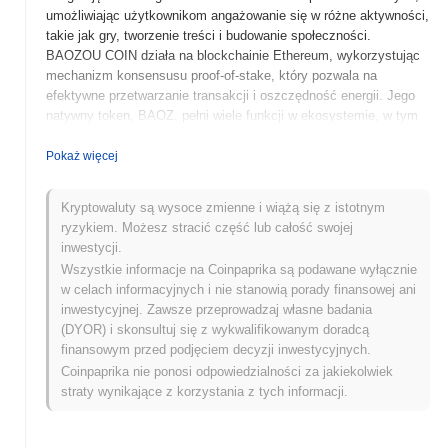
umożliwiając użytkownikom angażowanie się w różne aktywności,
takie jak gry, tworzenie treści i budowanie społeczności.
BAOZOU COIN działa na blockchainie Ethereum, wykorzystując
mechanizm konsensusu proof-of-stake, który pozwala na
efektywne przetwarzanie transakcji i oszczędność energii. Jego
natywny token, BAOZ, pełni wiele funkcji w ekosystemie, w tym
opłaty transakcyjne, nagrody za stakowanie oraz zarządzanie,
umożliwiając posiadaczom udział w procesach decyzyjnych
Pokaż więcej
dotyczących rozwoju platformy. Co wyróżnia BAOZOU COIN, to
jego skupienie na połączeniu sieci społecznościowych z
Kryptowaluty są wysoce zmienne i wiążą się z istotnym
technologią blockchain, tworząc unikalne środowisko, w którym
ryzykiem. Możesz stracić część lub całość swojej
użytkownicy mogą zdobywać nagrody za swoje interakcje i wkład.
inwestycji.
To innowacyjne podejście stawia BAOZOU COIN jako
Wszystkie informacje na Coinpaprika są podawane wyłącznie
znaczącego gracza w rozwijającym się krajobrazie
w celach informacyjnych i nie stanowią porady finansowej ani
zdecentralizowanych platform społecznościowych.
inwestycyjnej. Zawsze przeprowadzaj własne badania
Kiedy i jak rozpoczęła się BAOZOU COIN?
(DYOR) i skonsultuj się z wykwalifikowanym doradcą
finansowym przed podjęciem decyzji inwestycyjnych.
BAOZOU COIN powstał w marcu 2021 roku, kiedy zespół
Coinpaprika nie ponosi odpowiedzialności za jakiekolwiek
założycielski opublikował swoją białą księgę, przedstawiając wizję
straty wynikające z korzystania z tych informacji.
projektu i specyfikacje techniczne. Projekt uruchomił swoją
testnet w czerwcu 2021 roku, umożliwiając deweloperom i
wczesnym użytkownikom eksperymentowanie z funkcjami i