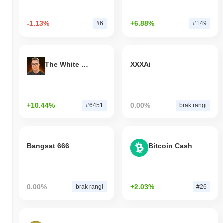
-1.13%
+6.88%
#6
#149
The White Bull
XXXAi
+10.44%
0.00%
#6451
brak rangi
Bangsat 666
Bitcoin Cash
0.00%
+2.03%
brak rangi
#26