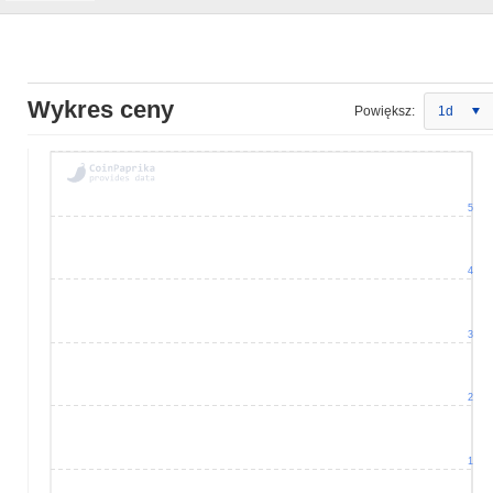
Wykres ceny
Powiększ:
1d
5
4
3
2
1