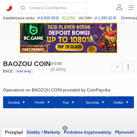
Kapitalizacja rynku:
zł 8,600.09 B
(0.12%)
Vol 24H:
zł 1,392.92 B
Dominacj
BAOZOU COIN
zł 0.00
(0.00%)
BAOZ
brak rangi
Operations on BAOZOU COIN provided by CoinPaprika
Zarabiaj
Portfel
Kup
Sprzedaj
Giełda
0
Przegląd
Giełdy
/
Markety
Podobne kryptowaluty
Płynność