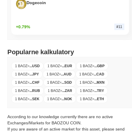
Dogecoin
+0.79%
#11
Popularne kalkulatory
1 BAOZ
=
...
USD
1 BAOZ
=
...
EUR
1 BAOZ
=
...
GBP
1 BAOZ
=
...
JPY
1 BAOZ
=
...
AUD
1 BAOZ
=
...
CAD
1 BAOZ
=
...
CHF
1 BAOZ
=
...
SGD
1 BAOZ
=
...
MXN
1 BAOZ
=
...
RUB
1 BAOZ
=
...
ZAR
1 BAOZ
=
...
TRY
1 BAOZ
=
...
SEK
1 BAOZ
=
...
NOK
1 BAOZ
=
...
ETH
According to our knowledge currently there are no active
Exchanges/Markets for BAOZOU COIN.
If you are aware of an active market for this asset, please send