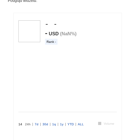
Podgląd widżetu: