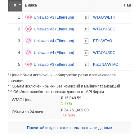
#
Биржа
Пара
1
Uniswap V3 (Ethereum)
WTAO/WETH
D
2
Uniswap V3 (Ethereum)
WTAO/USDC
D
3
Uniswap V4 (Ethereum)
ETH/WTAO
D
4
Uniswap V4 (Ethereum)
WTAO/USDC
D
5
Uniswap V3 (Ethereum)
KIZUNA/WTAO
D
* Цена/объем исключены - обнаружено резко отличающееся
значение
** Объём исключён - рынки без комиссий и майнинг транзакций
*** Объём исключён - нет свежих данных от API биржи
₽ 16,040.59
WTAO Цена
1.77%
₽ 24,751,609.00
Объем за 24 часа
-23.04%
Прочитайте здесь как использовать эти данные