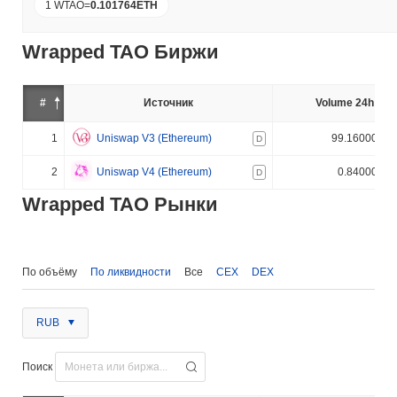
1 WTAO
=
0.101764
ETH
Wrapped TAO Биржи
#
Источник
Volume 24h (%)
1
Uniswap V3 (Ethereum)
99.160000%
D
2
Uniswap V4 (Ethereum)
0.840000%
D
Wrapped TAO Рынки
По объёму
По ликвидности
Все
CEX
DEX
RUB
Поиск