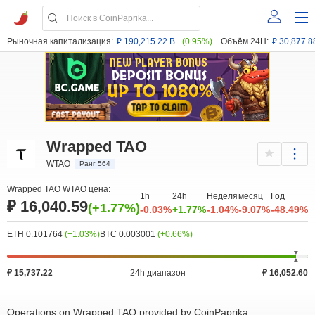
Рыночная капитализация:
₽ 190,215.22 B
(0.95%)
Объём 24H:
₽ 30,877.8
Wrapped TAO
WTAO
Ранг 564
Wrapped TAO WTAO цена:
1h
24h
Неделя
месяц
Год
₽ 16,040.59
(+1.77%)
-0.03%
+1.77%
-1.04%
-9.07%
-48.49%
ETH 0.101764
(+1.03%)
BTC 0.003001
(+0.66%)
₽ 15,737.22
24h диапазон
₽ 16,052.60
Operations on Wrapped TAO provided by CoinPaprika