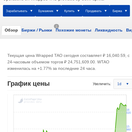
Зарабатывать
Бумажник
Купить
Продавать
Биржа
2
Обзор
Биржи
/
Рынки
Похожие монеты
Ликвидность
Ви
Текущая цена Wrapped TAO сегодня составляет
₽ 16,040.59
, с
24-часовым объемом торгов
₽ 24,751,609.00
. WTAO
изменилась на +1.77% за последние 24 часа.
График цены
Увеличить:
1d
16
020
15
960