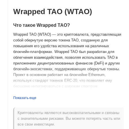
Wrapped TAO (WTAO)
Что такое Wrapped TAO?
Wrapped TAO (WTAO) — это криптовалюта, представляющая
собой обернутую версию токена TAO, созданную для
повышения его удобства использования на различных
блокчейн-платформах. Wrapped TAO был разработан для
облегчения взаимодействия, позволяя использовать TAO в
приложениях децентрализованных финансов (DeFi) и других
блокчейн-экосистемах, поддерживающих обернутые токены.
Проект в основном работает на блокчейне Ethereum,
используя стандарт токенов ERC-20, что позволяет ему
бесшовно интегрироваться с широким спектром
децентрализованных приложений (dApps) и кошельков.
Нативный токен WTAO используется для оплаты
Показать еще
транзакционных сборов, стекинга и участия в управлении в
рамках своей экосистемы. Wrapped TAO выделяется своим
Криптовалюты являются высоковолатильными и связаны
акцентом на преодоление разрыва между токеном TAO и
с значительными рисками. Вы можете потерять часть или
более широкой экосистемой DeFi, предоставляя
все свои инвестиции.
пользователям улучшенную ликвидность и доступ к