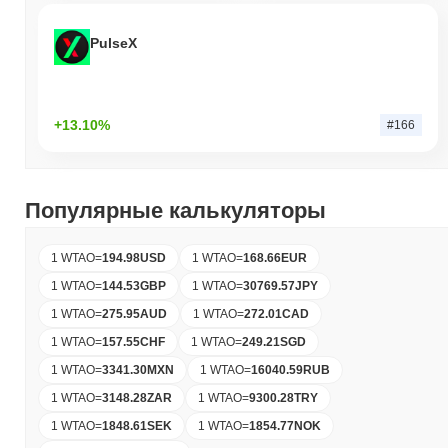
PulseX
+13.10%
#166
Популярные калькуляторы
1 WTAO
=
194.98
USD
1 WTAO
=
168.66
EUR
1 WTAO
=
144.53
GBP
1 WTAO
=
30769.57
JPY
1 WTAO
=
275.95
AUD
1 WTAO
=
272.01
CAD
1 WTAO
=
157.55
CHF
1 WTAO
=
249.21
SGD
1 WTAO
=
3341.30
MXN
1 WTAO
=
16040.59
RUB
1 WTAO
=
3148.28
ZAR
1 WTAO
=
9300.28
TRY
1 WTAO
=
1848.61
SEK
1 WTAO
=
1854.77
NOK