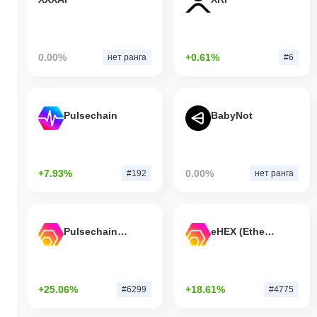
0.00%
+0.61%
нет ранга
#6
Pulsechain
BabyNot
+7.93%
0.00%
#192
нет ранга
Pulsechain Bridged HEX (Pulsechain)
eHEX (Ethereum)
+25.06%
+18.61%
#6299
#4775