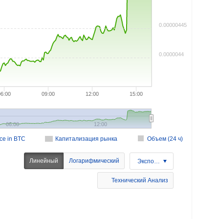
0.00000445
0.0000044
06:00
09:00
12:00
15:00
06:00
12:00
ice in BTC
Капитализация рынка
Объем (24 ч)
Линейный
Логарифмический
Экспорт
Технический Анализ