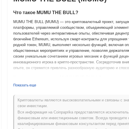
Что такое MUMU THE BULL?
MUMU THE BULL (MUMU) — это криптовалютный проект, запущенн
платформы, управляемой сообществом, объединяющей элементы
пользователей через интерактивные опыты, обеспечивая децент
блокчейне Ethereum, используя смарт-контракты для упрощения 
родной токен, MUMU, выполняет несколько функций, включая опл
общественных мероприятиях и управление, позволяя держателя
своим уникальным сочетанием игровых механик и функций децен
инновационного игрока в крипто-пространстве. Сосредоточив вн
опыте, он стремится привлечь разнообразную аудиторию и спос
Когда и как начался MUMU THE BULL?
Показать еще
MUMU THE BULL возник в марте 2022 года, когда основная ком
проекта и техническую структуру. Проект запустил свою тестову
пользователям взаимодействовать с платформой и предоставлят
Криптовалюты являются высоковолатильными и связаны с зна
сеть была запущена в сентябре 2022 года, что ознаменовало ег
свои инвестиции.
сосредоточилось на создании надежной экосистемы, поддержив
Вся информация на Coinpaprika предоставляется исключител
вовлечение сообщества. Первоначальное распределение токенов
финансовым или инвестиционным советом. Всегда проводите 
2022 года, которая была направлена на обеспечение равного до
квалифицированным финансовым консультантом перед принят
траекторию роста MUMU THE BULL и заложили основу для его да