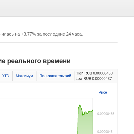
илась на +3.77% за последние 24 часа.
е реального времени
Изменение цены:
High:
RUB 0.00000458
YTD
Максимум
Пользовательский
3.25%
Low:
RUB 0.00000437
Price
0.00000455
0.0000045