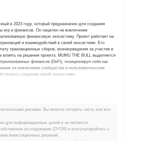
ый в 2023 году, который предназначен для создания
 игр и финансов. Он нацелен на вовлечение
рализованную финансовую экосистему. Проект работает на
транзакций и взаимодействий в своей экосистеме. Его
ату транзакционных сборов, вознаграждения за участие в
м влиять на решения проекта. MUMU THE BULL выделяется
трализованных финансов (DeFi), позиционируя себя как
имание на вовлечении сообщества и пользовательском
обствовать созданию яркой экосистемы.
анда выпустила свой белый документ, описывающий видение
ю сеть в июне 2022 года, позволяя разработчикам и ранним
ь обратную связь. После успешного тестирования основная
чительными рисками. Вы можете потерять часть или все
о официальное вступление на рынок. Раннее развитие
ающей приложения децентрализованных финансов (DeFi) и
ьно для информационных целей и не является
 произошло через модель справедливого запуска в октябре
собственное исследование (DYOR) и консультируйтесь с
ступа для участников. Эти основные шаги установили
ием инвестиционных решений.
льнейшего развития и инициатив сообщества.