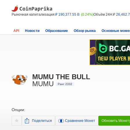
Рыночная капитализация:
₽ 190,377.55 B
(0.24%)
Объём 24H:
₽ 26,462.
API
Новости
Образование
Обзор рынка
Основные моме
MUMU THE BULL
MUMU
Ранг 2332
Опции:
Поделиться
Сравнение Монет
Обновить Монет