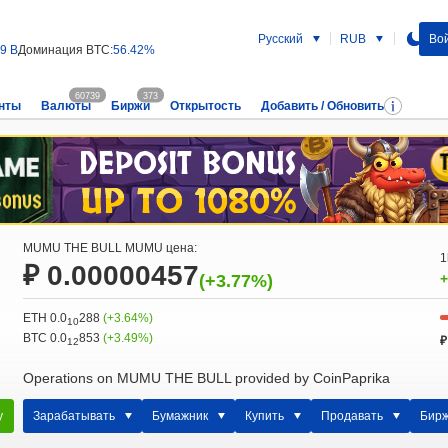
Русский
RUB
Вой
79 B
Доминация BTC:
56.42%
60739
373
нты
Валюты
Биржи
Открытость
Добавить / Обновить
MUMU THE BULL MUMU цена:
1
₽ 0.00000457
(+3.77%)
+
ETH 0.0
288
(+3.64%)
10
BTC 0.0
853
(+3.49%)
₽
12
Operations on MUMU THE BULL provided by CoinPaprika
у
Зарабатывать
Бумажник
Купить
Продавать
Бир