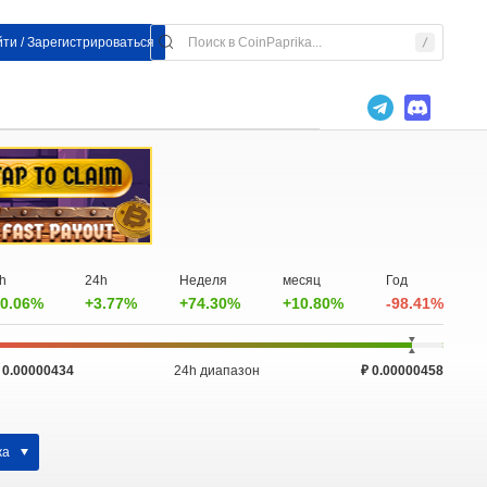
ти / Зарегистрироваться
h
24h
Неделя
месяц
Год
0.06%
+3.77%
+74.30%
+10.80%
-98.41%
 0.00000434
24h диапазон
₽ 0.00000458
жа