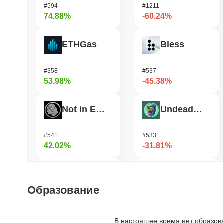
#594
#1211
74.88%
-60.24%
ETHGas
Bless
#358
#537
53.98%
-45.38%
Not in Employment, Education, or Training
Undeads Games
#541
#533
42.02%
-31.81%
TUTORIAL
Shardeum
Образование
#448
#1719
32.98%
-27.01%
В настоящее время нет образов