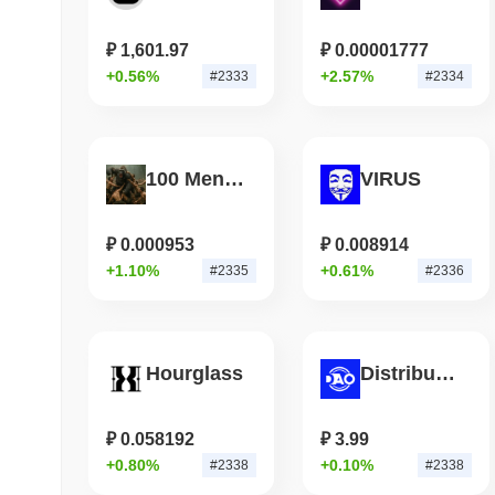
₽ 1,601.97
₽ 0.00001777
+0.56%
+2.57%
#2333
#2334
100 Men vs 1 Gorilla
VIRUS
₽ 0.000953
₽ 0.008914
+1.10%
+0.61%
#2335
#2336
Hourglass
Distributed Autonomous Organization
₽ 0.058192
₽ 3.99
+0.80%
+0.10%
#2338
#2338