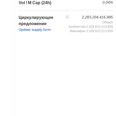
0.04%
Vol / M Cap (24h)
2,283,204,416,985
Циркулирующее
Общее
предложение
количество:2,329,915,213,859
Update supply form
Максимум: 2,329,915,213,859