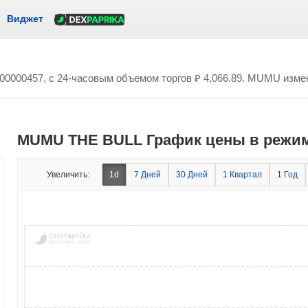
Виджет
.00000457
, с 24-часовым объемом торгов
₽ 4,066.89
. MUMU измен
MUMU THE BULL График цены в режим
Увеличить:
1d
7 Дней
30 Дней
1 Квартал
1 Год