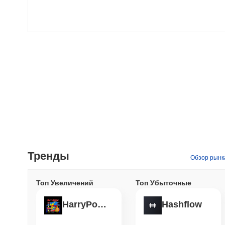
Тренды
Обзор рынк
Топ Увеличений
Топ Убыточные
HarryPotterObamaSonic10Inu (ETH)
Hashflow