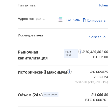
Тип актива
Token
Адрес контракта
Копировать
5Laf...oMtA
Исследователи
Solscan.io
₽ 10,425,861.00
Рыночная
Ранг
2332
BTC 2.00
капитализация
₽ 0.009875
Исторический максимум
29 Jul 24
% to ATH (216,355.91%)
₽ 4,066.89
Объем (24 ч)
Ранг 6659
BTC 0.000761