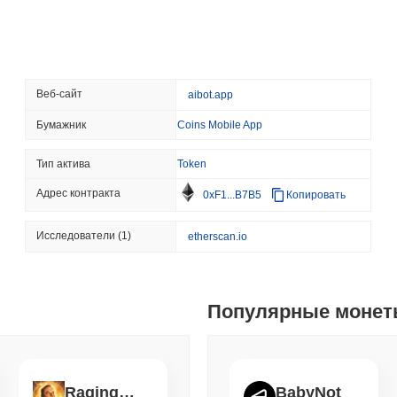
Arc от Circle
August 06 2026
(15 hours ago)
,
3 
STABLECOINS
CRYPTO REGULATIO
Веб-сайт
aibot.app
США и Великобритания 
Бумажник
Coins Mobile App
Тип актива
Token
August 06 2026
(17 hours ago)
,
3 
CRYPTO SERVICES
BANKS
Адрес контракта
0xF1...B7B5
Копировать
BNY хочет, чтобы учре
его хранение
Исследователи
(1)
etherscan.io
August 05 2026
(1 day ago)
,
3 мин
ETHEREUM
DEFI
Популярные моне
Исследователи Ethereu
валидаторов, чтобы ог
August 05 2026
(1 day ago)
,
3 мин
RagingElonMarsCoin
BabyNot