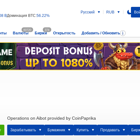
Русский
RUB
Вой
08 B
Доминация BTC:
56.22%
60720
374
нты
Валюты
Биржи
Открытость
Добавить / Обновить
Operations on Aibot provided by CoinPaprika
у
Зарабатывать
Бумажник
Купить
Продавать
Бир