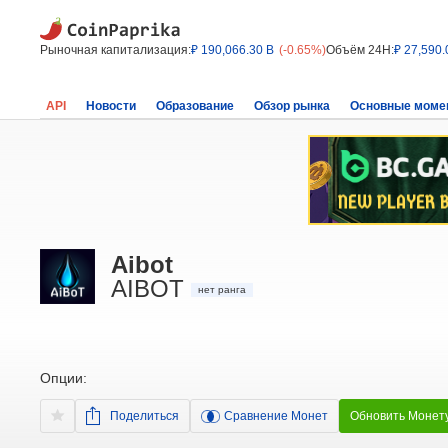
Рыночная капитализация:
₽ 190,066.30 B
(-0.65%)
Объём 24H:
₽ 27,590.
API
Новости
Образование
Обзор рынка
Основные моме
Aibot
AIBOT
нет ранга
Опции:
Поделиться
Сравнение Монет
Обновить Монет