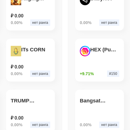
TOKENIZATION
CIRCLE
Dinari выводит весь S
₽ 0.00
самообслуживания в 
0.00%
0.00%
нет ранга
нет ранга
August 05 2026
(1 day ago)
,
3 мин
BITCOIN
CRYPTO SERVICES
BitGo переводит $7.4 мл
ITs CORN
HEX (Pulsechain)
преддверии Exodus Lay
₽ 0.00
0.00%
+9.71%
нет ранга
#150
TRUMPYOBAMA0MARIOBIDENPUTININU
Bangsat 666
₽ 0.00
0.00%
0.00%
нет ранга
нет ранга