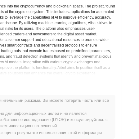
igence into the cryptocurrency and blockchain space. The project, found
ts of the crypto ecosystem. This includes applications for automated
 to leverage the capabilities of AI to improve efficiency, accuracy,
andscape. By utilizing machine learning algorithms, Aibot strives to
ial risks for its users. The platform also emphasizes user-
erienced traders and newcomers to the digital asset market.
for customer support and educational resources to promote wider
olves smart contracts and decentralized protocols to ensure
d trading bots that execute trades based on predefined parameters,
ions, and fraud detection systems that identify and prevent malicious
new AI models, integration with various crypto exchanges and
ove the platform's functionality. Aibot aims to position itself as a
ative solutions that enhance the overall crypto experience.
ыночная Аналитика
чительными рисками. Вы можете потерять часть или все
криптовалютных биржах.
ьно для информационных целей и не является
собственное исследование (DYOR) и консультируйтесь с
ием инвестиционных решений.
икающие в результате использования этой информации.