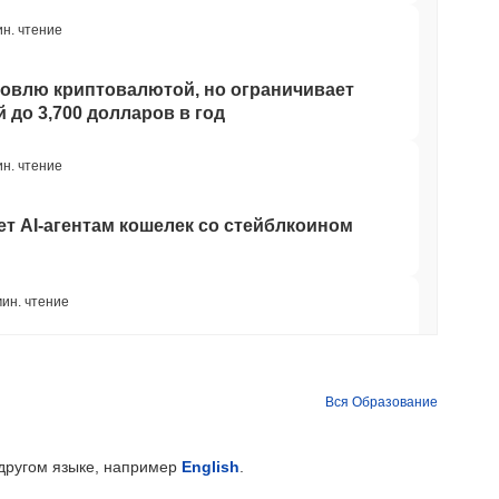
ин. чтение
говлю криптовалютой, но ограничивает
 до 3,700 долларов в год
ин. чтение
ет AI-агентам кошелек со стейблкоином
мин. чтение
твенный мост Bitcoin после того, как
ИИ обошли его команду
Вся Образование
мин. чтение
 другом языке, например
English
.
л-стрит теперь обеспечивают блокчейн