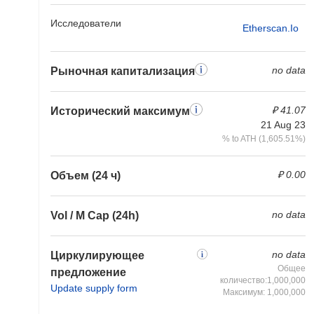
Исследователи
Etherscan.io
no data
Рыночная капитализация
₽ 41.07
Исторический максимум
21 Aug 23
% to ATH (1,605.51%)
₽ 0.00
Объем (24 ч)
no data
Vol / M Cap (24h)
no data
Циркулирующее
Общее
предложение
количество:1,000,000
Update supply form
Максимум: 1,000,000