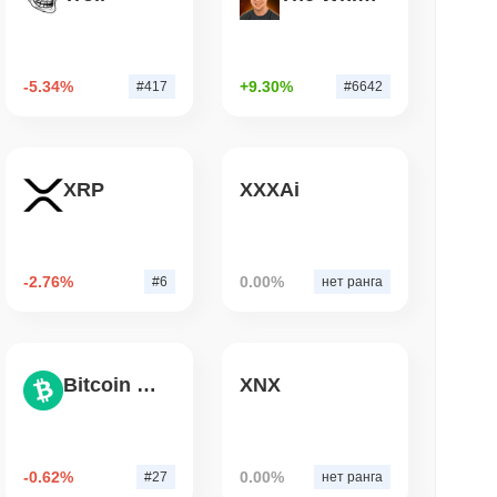
&P 500 на блокчейн для кошельков
США
-5.34%
+9.30%
#417
#6642
. чтение
рд Wrapped Bitcoin на Chainlink в
XRP
XXXAi
erZero, достигающего $15 млрд
-2.76%
0.00%
#6
нет ранга
Bitcoin Cash
XNX
-0.62%
0.00%
#27
нет ранга