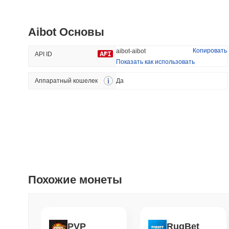
SKYAI
Yooldo
Aibot Основы
#235
#1187
49.24%
-19.16%
Копировать
aibot-aibot
API ID
Показать как использовать
Аппаратный кошелек
Трендовый
Да
Добавлено Недавно
The White Bull
SACOIN
#6642
#7129
9.3%
-0.69%
Похожие монеты
PVP
RugBet