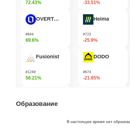
72.43%
-33.51%
OVERTAKE
Heima
#844
#723
69.6%
-25.9%
Fusionist
DODO
#1249
#674
56.21%
-21.85%
Orochi Network
Stafi
Образование
#329
#1691
50.53%
-20.41%
В настоящее время нет образов