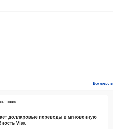
.
ким криптовалютным рынком?
птовалютный рынок который показал снижение на
0.65%
. Это
IBOT относительно более широкого рыночного импульса.
Все новости
ин. чтение
щает долларовые переводы в мгновенную
ность Visa