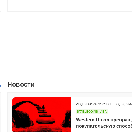
Какова история ценового диапазона Aibot?
Исторический максимум (ATH):
₽ 41.07
Исторический минимум (ATL):
₽ 0.00
Aibot в настоящее время торгуется на
~94.14%
ниже своего ATH 
Как Aibot работает по сравнению с более широ
За последние 7 дней Aibot вырос на
0.00%
, опережая общий кри
указывает на сильную производительность ценового движения A
Новости
а
August 06 2026
(5 hours ago)
,
3 м
STABLECOINS
VISA
Western Union превра
покупательскую способ