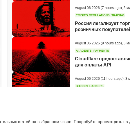
August 06 2026
(7 hours ago)
,
3 м
CRYPTO REGULATIONS
TRADING
Россия легализует тор
розничных покупателей
August 06 2026
(9 hours ago)
,
3 м
AI AGENTS
PAYMENTS
Cloudflare предоставля
для оплаты API
August 06 2026
(11 hours ago)
,
3 
BITCOIN
HACKERS
Boltz закрыл свой собс
атакующие на основе 
August 06 2026
(13 hours ago)
,
3 
ательных статей на выбранном языке. Попробуйте просмотреть на
CIRCLE
TOKENIZATION
Крупнейшие имена Уол