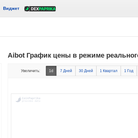
Виджет
Aibot График цены в режиме реально
Увеличить:
1d
7 Дней
30 Дней
1 Квартал
1 Год