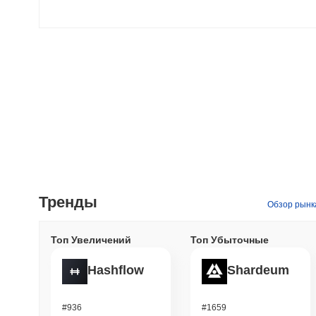
Тренды
Обзор рынк
Топ Увеличений
Топ Убыточные
Hashflow
Shardeum
#936
#1659