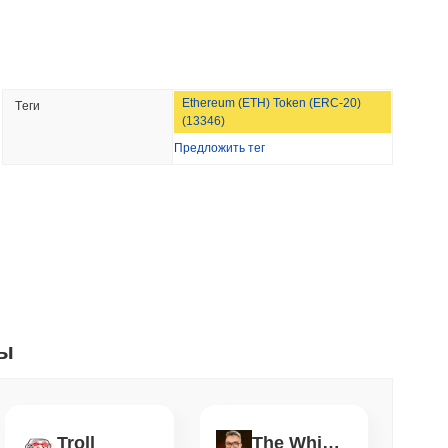
мин. чтение
NS
Ethereum (ETH) Token (ERC-20)
Tеги
углубляют сотрудничество в области...
(13346)
Предложить тег
мин. чтение
ждения ставили криптовалюту, не покидая
. чтение
ты
m хотят сжигать вознаграждения
раничить стейкинг на уровне 50%
. чтение
Troll
The White Bull