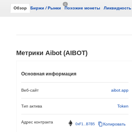
0
Обзор
Биржи
/
Рынки
Похожие монеты
Ликвидность
Метрики Aibot (AIBOT)
Основная информация
Веб-сайт
aibot.app
Тип актива
Token
Адрес контракта
Копировать
0xF1...B7B5