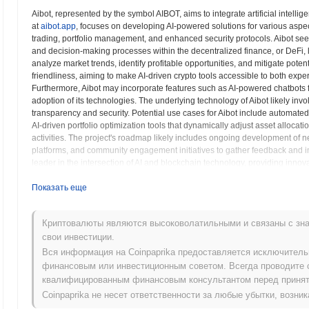
Aibot, represented by the symbol AIBOT, aims to integrate artificial intell
at
aibot.app
, focuses on developing AI-powered solutions for various aspec
trading, portfolio management, and enhanced security protocols. Aibot seeks
and decision-making processes within the decentralized finance, or DeFi, l
analyze market trends, identify profitable opportunities, and mitigate potent
friendliness, aiming to make AI-driven crypto tools accessible to both exp
Furthermore, Aibot may incorporate features such as AI-powered chatbots 
adoption of its technologies. The underlying technology of Aibot likely inv
transparency and security. Potential use cases for Aibot include automate
AI-driven portfolio optimization tools that dynamically adjust asset allocat
activities. The project's roadmap likely includes ongoing development of 
platforms, and community engagement initiatives to gather feedback and impr
leader in the intersection of AI and blockchain technology, providing innov
Показать еще
Aibot (AIBOT) FAQ – Ключевые Метрики и Р
Где я могу купить Aibot (AIBOT)?
Криптовалюты являются высоковолатильными и связаны с зна
свои инвестиции.
Aibot (AIBOT) широко доступен на centralized and decentralized 
Вся информация на Coinpaprika предоставляется исключител
финансовым или инвестиционным советом. Всегда проводите 
Каков текущий дневной объем торгов Aibot?
квалифицированным финансовым консультантом перед принят
За последние 24 часа объем торгов Aibot составляет
₽ 0.00
.
Coinpaprika не несет ответственности за любые убытки, возн