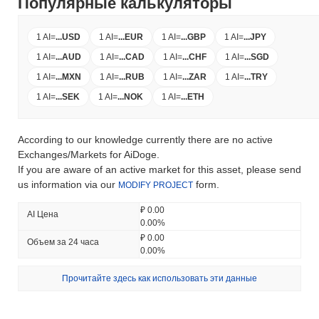
Популярные калькуляторы
1 AI
=
...
USD
1 AI
=
...
EUR
1 AI
=
...
GBP
1 AI
=
...
JPY
1 AI
=
...
AUD
1 AI
=
...
CAD
1 AI
=
...
CHF
1 AI
=
...
SGD
1 AI
=
...
MXN
1 AI
=
...
RUB
1 AI
=
...
ZAR
1 AI
=
...
TRY
1 AI
=
...
SEK
1 AI
=
...
NOK
1 AI
=
...
ETH
According to our knowledge currently there are no active
Exchanges/Markets for AiDoge.
If you are aware of an active market for this asset, please send
us information via our
form.
MODIFY PROJECT
₽ 0.00
AI Цена
0.00%
₽ 0.00
Объем за 24 часа
0.00%
Прочитайте здесь как использовать эти данные