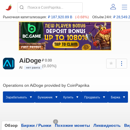
Рыночная капитализация:
₽ 187,920.89 B
(-0.68%)
Объём 24H:
₽ 28,549.
AiDoge
₽ 0.00
(0.00%)
AI
нет ранга
Operations on AiDoge provided by CoinPaprika
Зарабатывать
Бумажник
Купить
Продавать
Биржа
0
Обзор
Биржи
/
Рынки
Похожие монеты
Ликвидность
Ви