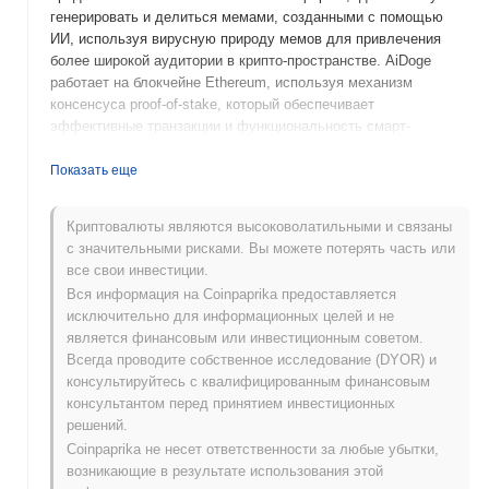
генерировать и делиться мемами, созданными с помощью
ИИ, используя вирусную природу мемов для привлечения
более широкой аудитории в крипто-пространстве. AiDoge
работает на блокчейне Ethereum, используя механизм
консенсуса proof-of-stake, который обеспечивает
эффективные транзакции и функциональность смарт-
контрактов. Его родной токен, AI, выполняет несколько
функций в экосистеме, включая комиссии за транзакции,
Показать еще
вознаграждения за стекинг и права управления, позволяя
держателям участвовать в процессах принятия решений
Криптовалюты являются высоковолатильными и связаны
относительно развития платформы. Что отличает AiDoge, так
с значительными рисками. Вы можете потерять часть или
это его уникальная интеграция технологий ИИ в генерацию
все свои инвестиции.
мемов, что не только повышает вовлеченность
Вся информация на Coinpaprika предоставляется
пользователей, но и способствует созданию контента,
исключительно для информационных целей и не
ориентированного на сообщество. Эта инновационная смесь
является финансовым или инвестиционным советом.
ИИ и мем-культуры позиционирует AiDoge как значимого
Всегда проводите собственное исследование (DYOR) и
игрока в развивающемся ландшафте социальных медиа и
консультируйтесь с квалифицированным финансовым
криптовалют, привлекая как криптоэнтузиастов, так и
консультантом перед принятием инвестиционных
любителей мемов.
решений.
Когда и как начался AiDoge?
Coinpaprika не несет ответственности за любые убытки,
возникающие в результате использования этой
AiDoge возник в марте 2023 года, когда основная команда