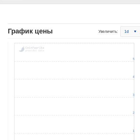
График цены
Увеличить:
1d
5
4
3
2
1