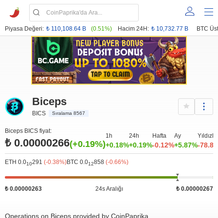
Piyasa Değeri:
₺ 110,108.64 B
(0.51%)
Hacim 24H:
₺ 10,732.77 B
BTC Üst
Biceps
BICS
Sıralama 8567
Biceps BICS fiyat:
1h
24h
Hafta
Ay
Yıldızla
₺ 0.00000266
(+0.19%)
+0.18%
+0.19%
-0.12%
+5.87%
-78.8
ETH 0.0
291
(-0.38%)
BTC 0.0
858
(-0.66%)
10
12
₺ 0.00000263
24s Aralığı
₺ 0.00000267
Operations on Biceps provided by CoinPaprika