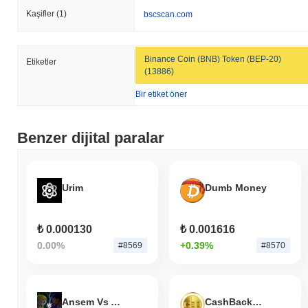
Kaşifler
(1)
bscscan.com
Binance Coin (BNB) Token (BEP-20)
Etiketler
(13886)
Bir etiket öner
Benzer dijital paralar
Urim
Dumb Money
₺ 0.000130
₺ 0.001616
0.00%
+0.39%
#8569
#8570
Ansem Vs Alon
CashBackPro