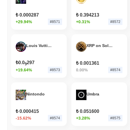
₺ 0.000287
₺ 0.394213
+29.94%
+0.31%
#8571
#8572
Louis Vuttion AirPlane
XRP on Solana
₺0.0
297
₺ 0.001361
9
+19.64%
0.00%
#8573
#8574
Nintondo
Umbra
₺ 0.000415
₺ 0.051600
-15.62%
+3.28%
#8574
#8575