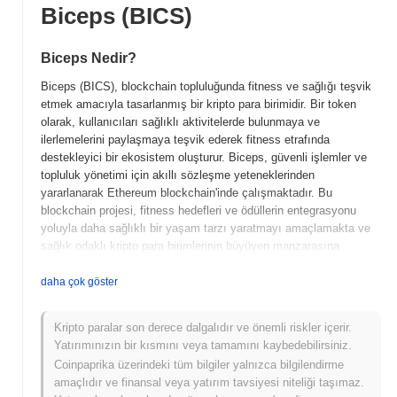
Biceps (BICS)
Biceps Nedir?
Biceps (BICS), blockchain topluluğunda fitness ve sağlığı teşvik
etmek amacıyla tasarlanmış bir kripto para birimidir. Bir token
olarak, kullanıcıları sağlıklı aktivitelerde bulunmaya ve
ilerlemelerini paylaşmaya teşvik ederek fitness etrafında
destekleyici bir ekosistem oluşturur. Biceps, güvenli işlemler ve
topluluk yönetimi için akıllı sözleşme yeteneklerinden
yararlanarak Ethereum blockchain'inde çalışmaktadır. Bu
blockchain projesi, fitness hedefleri ve ödüllerin entegrasyonu
yoluyla daha sağlıklı bir yaşam tarzı yaratmayı amaçlamakta ve
sağlık odaklı kripto para birimlerinin büyüyen manzarasına
benzersiz bir katkı sağlamaktadır.
daha çok göster
Biceps ne zaman ve nasıl başladı?
Biceps (BICS), 2021 yılında, fitness ve blockchain teknolojisine
Kripto paralar son derece dalgalıdır ve önemli riskler içerir.
tutkulu bir ekip tarafından başlatılmıştır. Proje, fitness endüstrisini
Yatırımınızın bir kısmını veya tamamını kaybedebilirsiniz.
kripto para birimi ile birleştirerek sağlık ve wellness odaklı bir
Coinpaprika üzerindeki tüm bilgiler yalnızca bilgilendirme
topluluk oluşturmayı hedeflemektedir. İlk olarak birkaç
amaçlıdır ve finansal veya yatırım tavsiyesi niteliği taşımaz.
merkeziyetsiz borsada listelenen Biceps, fiziksel aktiviteyi ve