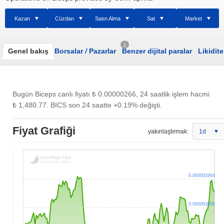
Kazan
Cüzdan
Satın Alma
Sat
Market
1
Genel bakış
Borsalar
/
Pazarlar
Benzer dijital paralar
Likidite
Bugün Biceps canlı fiyatı
₺ 0.00000266
, 24 saatlik işlem hacmi
₺ 1,480.77
. BICS son 24 saatte +0.19% değişti.
Fiyat Grafiği
yakınlaştırmak:
1d
0.000002664
0.000002656