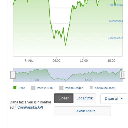
0.000002648
0.00000264
0.000002632
7. Ağu
06:00
12:00
18:00
7. Ağu
12:00
Price
Price in BTC
Piyasa Değeri
hacim (24 saat)
Lineer
Logaritmik
Dışarı al
Daha fazla veri için kontrol
edin
CoinPaprika API
Teknik Analiz