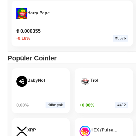
Harry Pepe
₺ 0.000355
-0.18%
#8576
Popüler Coinler
BabyNot
Troll
0.00%
+0.08%
rütbe yok
#412
XRP
HEX (Pulsechain)