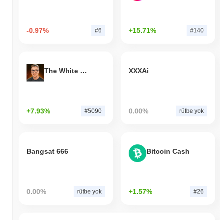
-0.97%
+15.71%
#6
#140
The White Bull
XXXAi
+7.93%
0.00%
#5090
rütbe yok
Bangsat 666
Bitcoin Cash
0.00%
+1.57%
rütbe yok
#26