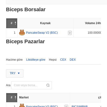
Biceps Borsalar
#
Kaynak
Volume 24h (%)
1
PancakeSwap V2 (BSC)
100.000000%
D
Biceps Pazarlar
Hacime göre
Likiditeye göre
Hepsi
CEX
DEX
TRY
Ara
#
Market
çift
1
PancakeSwap V2 (BSC)
BICS/WBNB
D