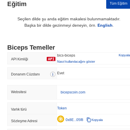
Eğitim
Tüm Eğitim
Seçilen dilde şu anda eğitim makalesi bulunmamaktadır.
Başka bir dilde gezinmeyi deneyin, örn.
English
.
Biceps Temeller
bics-biceps
Kopyala
API Kimliği
Nasıl kullanılacağını göster
Evet
Donanım Cüzdanı
Websitesi
bicepscoin.com
Token
Varlık türü
0x8E...05f8
Kopyala
Sözleşme Adresi