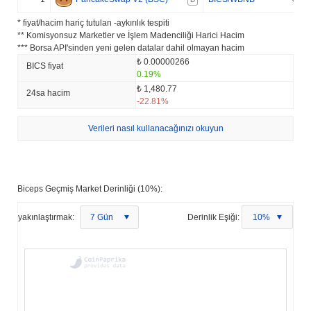
* fiyat/hacim hariç tutulan -aykırılık tespiti
** Komisyonsuz Marketler ve İşlem Madenciliği Harici Hacim
*** Borsa API'sinden yeni gelen datalar dahil olmayan hacim
₺ 0.00000266
BICS fiyat
0.19%
₺ 1,480.77
24sa hacim
-22.81%
Verileri nasıl kullanacağınızı okuyun
Biceps Geçmiş Market Derinliği (10%):
yakınlaştırmak:
7 Gün
Derinlik Eşiği:
10%