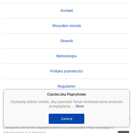
Kontakt
Wszystkie monety
Słownik
Metodologia
Polityka prywatności
Regulamin
Ciasteczka Paprykowe
Używamy plików cookie, aby poprawić Twoje doświadczenia podczas
WAŻNE ZASTRZEŻENIE:
Kryptowaluty są wysoce zmienne i wiążą się ze znacznym
przeglądania.
...
More
ryzykiem. Możesz stracić część lub całość swojej inwestycji. Wszystkie informacje na
Coinpaprika są udostępniane wyłącznie w celach informacyjnych i nie stanowią porady
finansowej ani inwestycyjnej. Zawsze przeprowadzaj własne badania (DYOR) i konsultuj
Zamknij
się z wykwalifikowanym doradcą finansowym przed podjęciem decyzji inwestycyjnych.
Coinpaprika nie ponosi odpowiedzialności za jakiekolwiek straty wynikające z
wykorzystania tych informacji.