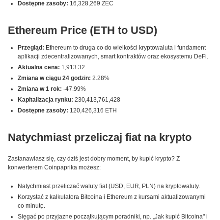
Dostępne zasoby:
16,328,269 ZEC
Ethereum Price (ETH to USD)
Przegląd:
Ethereum to druga co do wielkości kryptowaluta i fundament
aplikacji zdecentralizowanych, smart kontraktów oraz ekosystemu DeFi.
Aktualna cena:
1,913.32
Zmiana w ciągu 24 godzin:
2.28%
Zmiana w 1 rok:
-47.99%
Kapitalizacja rynku:
230,413,761,428
Dostępne zasoby:
120,426,316 ETH
Natychmiast przeliczaj fiat na krypto
Zastanawiasz się, czy dziś jest dobry moment, by kupić krypto? Z
konwerterem Coinpaprika możesz:
Natychmiast przeliczać waluty fiat (USD, EUR, PLN) na kryptowaluty.
Korzystać z kalkulatora Bitcoina i Ethereum z kursami aktualizowanymi
co minutę.
Sięgać po przyjazne początkującym poradniki, np. „Jak kupić Bitcoina" i