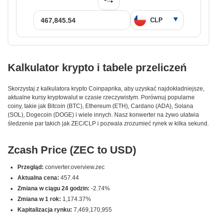
Kalkulator krypto i tabele przeliczeń
Skorzystaj z kalkulatora krypto Coinpaprika, aby uzyskać najdokładniejsze,
aktualne kursy kryptowalut w czasie rzeczywistym. Porównuj popularne
coiny, takie jak Bitcoin (BTC), Ethereum (ETH), Cardano (ADA), Solana
(SOL), Dogecoin (DOGE) i wiele innych. Nasz konwerter na żywo ułatwia
śledzenie par takich jak ZEC/CLP i pozwala zrozumieć rynek w kilka sekund.
Zcash Price (ZEC to USD)
Przegląd:
converter.overview.zec
Aktualna cena:
457.44
Zmiana w ciągu 24 godzin:
-2.74%
Zmiana w 1 rok:
1,174.37%
Kapitalizacja rynku:
7,469,170,955