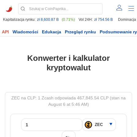
Kapitalizacja rynku:
zł 8,600.87 B
(0.71%)
Vol 24H:
zł 754.56 B
Dominacja
API
Wiadomości
Edukacja
Przegląd rynku
Podsumowanie r
Konwerter i kalkulator
kryptowalut
ZEC na CLP: 1 Zcash odpowiada 467,845.54 CLP (stan na
August 6 at 5:46 AM)