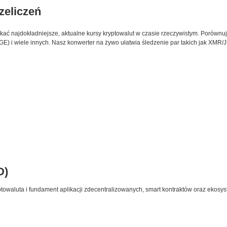
rzeliczeń
skać najdokładniejsze, aktualne kursy kryptowalut w czasie rzeczywistym. Porównuj
) i wiele innych. Nasz konwerter na żywo ułatwia śledzenie par takich jak XMR/J
D)
towaluta i fundament aplikacji zdecentralizowanych, smart kontraktów oraz ekosy