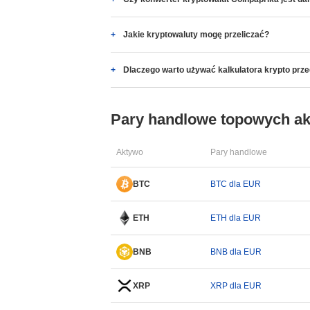
Jakie kryptowaluty mogę przeliczać?
Dlaczego warto używać kalkulatora krypto prz
Pary handlowe topowych a
Aktywo
Pary handlowe
BTC
BTC dla EUR
ETH
ETH dla EUR
BNB
BNB dla EUR
XRP
XRP dla EUR