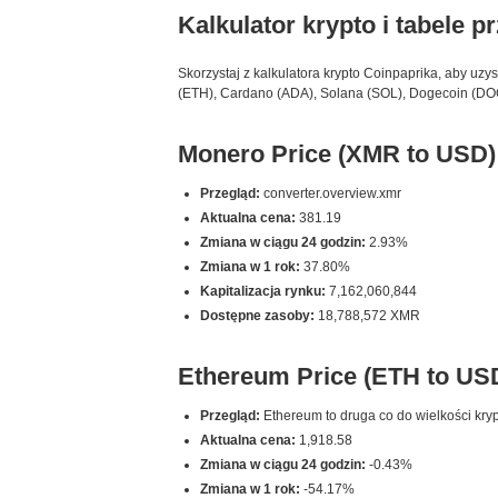
Kalkulator krypto i tabele p
Skorzystaj z kalkulatora krypto Coinpaprika, aby uzy
(ETH), Cardano (ADA), Solana (SOL), Dogecoin (DOGE
Monero Price (XMR to USD)
Przegląd:
converter.overview.xmr
Aktualna cena:
381.19
Zmiana w ciągu 24 godzin:
2.93%
Zmiana w 1 rok:
37.80%
Kapitalizacja rynku:
7,162,060,844
Dostępne zasoby:
18,788,572 XMR
Ethereum Price (ETH to US
Przegląd:
Ethereum to druga co do wielkości kryp
Aktualna cena:
1,918.58
Zmiana w ciągu 24 godzin:
-0.43%
Zmiana w 1 rok:
-54.17%