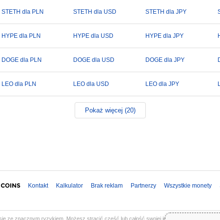
STETH dla PLN
STETH dla USD
STETH dla JPY
HYPE dla PLN
HYPE dla USD
HYPE dla JPY
DOGE dla PLN
DOGE dla USD
DOGE dla JPY
LEO dla PLN
LEO dla USD
LEO dla JPY
Pokaż więcej (20)
Kontakt
Kalkulator
Brak reklam
Partnerzy
Wszystkie monety
ię ze znacznym ryzykiem. Możesz stracić część lub całość swojej inwestycji. Wszystkie in