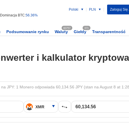
Polski
PLN
Zaloguj Się 
Dominacja BTC:
56.36%
60757
371
u
Podsumowanie rynku
Waluty
Giełdy
Transparentność
nwerter i kalkulator kryptowa
na JPY: 1 Monero odpowiada 60,134.56 JPY (stan na August 8 at 1:2