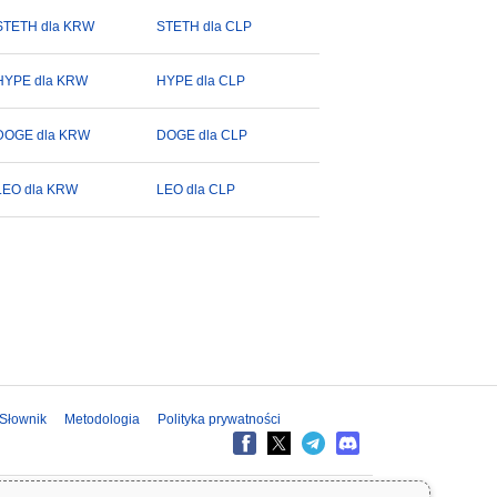
STETH dla KRW
STETH dla CLP
HYPE dla KRW
HYPE dla CLP
DOGE dla KRW
DOGE dla CLP
LEO dla KRW
LEO dla CLP
Słownik
Metodologia
Polityka prywatności
formacje na Coinpaprika są udostępniane wyłącznie w celach