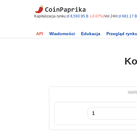
Kapitalizacja rynku:
zł 8,593.95 B
(-0.07%)
Vol 24H:
zł 681.17 B
API
Wiadomości
Edukacja
Przegląd rynk
Ko
XMR 