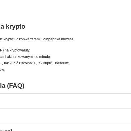
na krypto
pić krypto? Z konwerterem Coinpaprika możesz:
N) na kryptowaluty.
rsami aktualizowanymi co minutę.
„Jak kupić Bitcoina" i „Jak kupić Ethereum".
nów.
ia (FAQ)
armowy?