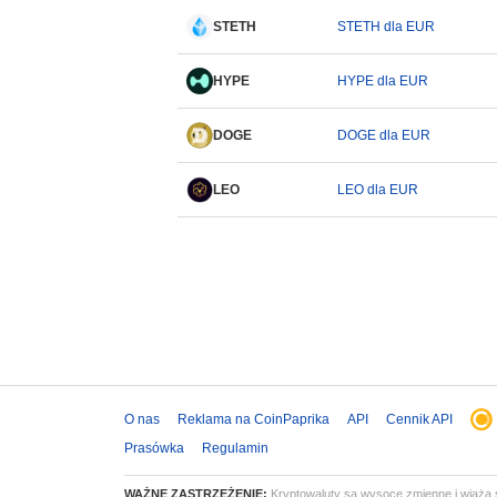
STETH
STETH dla EUR
HYPE
HYPE dla EUR
DOGE
DOGE dla EUR
LEO
LEO dla EUR
O nas
Reklama na CoinPaprika
API
Cennik API
Prasówka
Regulamin
WAŻNE ZASTRZEŻENIE:
Kryptowaluty są wysoce zmienne i wiążą s