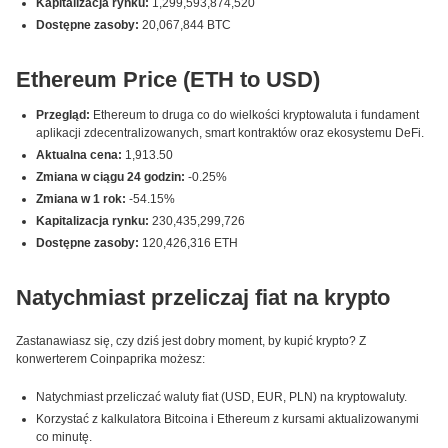
Kapitalizacja rynku:
1,299,593,874,520
Dostępne zasoby:
20,067,844 BTC
Ethereum Price (ETH to USD)
Przegląd:
Ethereum to druga co do wielkości kryptowaluta i fundament
aplikacji zdecentralizowanych, smart kontraktów oraz ekosystemu DeFi.
Aktualna cena:
1,913.50
Zmiana w ciągu 24 godzin:
-0.25%
Zmiana w 1 rok:
-54.15%
Kapitalizacja rynku:
230,435,299,726
Dostępne zasoby:
120,426,316 ETH
Natychmiast przeliczaj fiat na krypto
Zastanawiasz się, czy dziś jest dobry moment, by kupić krypto? Z
konwerterem Coinpaprika możesz:
Natychmiast przeliczać waluty fiat (USD, EUR, PLN) na kryptowaluty.
Korzystać z kalkulatora Bitcoina i Ethereum z kursami aktualizowanymi
co minutę.