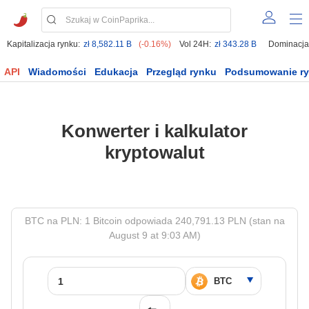
Kapitalizacja rynku:
zł 8,582.11 B
(-0.16%)
Vol 24H:
zł 343.28 B
Dominacja
API
Wiadomości
Edukacja
Przegląd rynku
Podsumowanie r
Konwerter i kalkulator
kryptowalut
BTC na PLN: 1 Bitcoin odpowiada 240,791.13 PLN (stan na
August 9 at 9:03 AM)