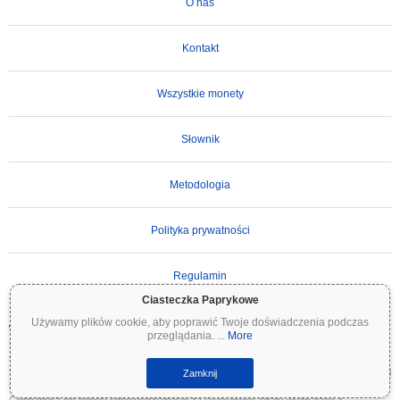
O nas
Kontakt
Wszystkie monety
Słownik
Metodologia
Polityka prywatności
Regulamin
Ciasteczka Paprykowe
Używamy plików cookie, aby poprawić Twoje doświadczenia podczas
WAŻNE ZASTRZEŻENIE:
Kryptowaluty są wysoce zmienne i wiążą się ze znacznym
przeglądania.
...
More
ryzykiem. Możesz stracić część lub całość swojej inwestycji. Wszystkie informacje na
Coinpaprika są udostępniane wyłącznie w celach informacyjnych i nie stanowią porady
finansowej ani inwestycyjnej. Zawsze przeprowadzaj własne badania (DYOR) i konsultuj
Zamknij
się z wykwalifikowanym doradcą finansowym przed podjęciem decyzji inwestycyjnych.