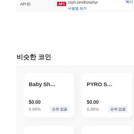
복사
zzph-zenithzephyr
API ID
사용법 보기
트렌딩
최근 추가
HEX (Pulsechain)
SACOIN
#153
#7092
3.94%
-0.58%
비슷한 코인
Baby Shiba Floki
PYRO SHIBA INU
$0.00
$0.00
0.00%
0.00%
순위 없음
순위 없음