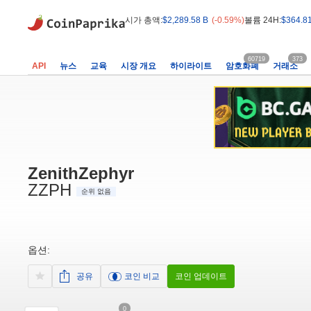
시가 총액:
$2,289.58 B
(-0.59%)
볼륨 24H:
$364.8
60719
373
API
뉴스
교육
시장 개요
하이라이트
암호화폐
거래소
ZenithZephyr
ZZPH
순위 없음
옵션:
공유
코인 비교
코인 업데이트
0