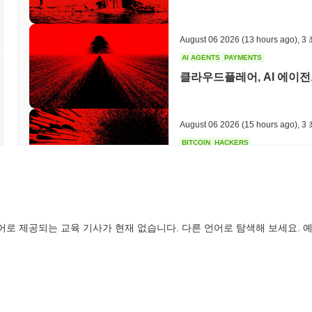
August 06 2026
(13 hours ago)
,
3
AI AGENTS
PAYMENTS
클라우드플레어, AI 에이전
August 06 2026
(15 hours ago)
,
3
BITCOIN
HACKERS
Boltz, AI 공격자들이 
August 06 2026
(17 hours ago)
,
3
어로 제공되는 교육 기사가 현재 없습니다. 다른 언어로 탐색해 보세요. 예
CIRCLE
TOKENIZATION
월스트리트의 주요 기업들이
다
August 06 2026
(19 hours ago)
,
3