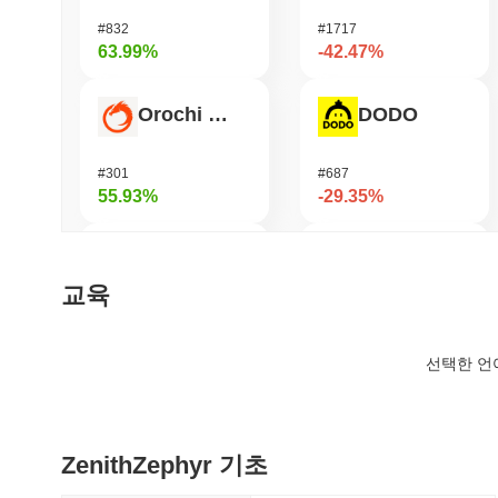
#832
#1717
63.99%
-42.47%
Orochi Network
DODO
#301
#687
55.93%
-29.35%
Stargate Finance
Viction
교육
#168
#1179
47.01%
-22.88%
선택한 언
Hashflow
Bless
ZenithZephyr 기초
#953
#392
37.26%
-21.81%