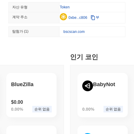
STABLECOINS
CRYPTO REGULATIO
자산 유형
Token
미국과 영국, GENIUS 
력 강화
계약 주소
부
0xbe...c806
August 06 2026
(21 hours ago)
,
3
탐험가
(1)
bscscan.com
CRYPTO SERVICES
BANKS
BNY, 기관들이 자산을 
킹을 할 수 있도록 지원할 
인기 코인
August 05 2026
(1 day ago)
,
3 최
ETHEREUM
DEFI
이더리움 연구자들, 스테이
BlueZilla
BabyNot
안
$0.00
August 05 2026
(1 day ago)
,
3 최
0.00%
0.00%
순위 없음
순위 없음
TOKENIZATION
CIRCLE
디나리, 미국 자가 보관 지갑