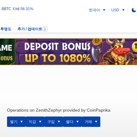
1 B
BTC 지배:
56.31%
한국어
USD
투명도
추가 / 업데이트
Operations on ZenithZephyr provided by CoinPaprika
벌기
지갑
구입
팔다
거래