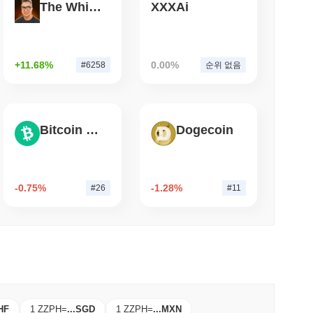
The White Bull
XXXAi
소 읽기
인링크로 74억 달러의 래핑 비트코인 전환
+11.68%
0.00%
#6258
순위 없음
Bitcoin Cash
Dogecoin
-0.75%
-1.28%
#26
#11
HF
1 ZZPH
=
...
SGD
1 ZZPH
=
...
MXN