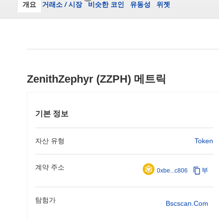
개요
거래소
/
시장
비슷한 코인
유동성
위젯
ZenithZephyr (ZZPH) 메트릭
기본 정보
자산 유형
Token
계약 주소
부
0xbe...c806
탐험가
Bscscan.com