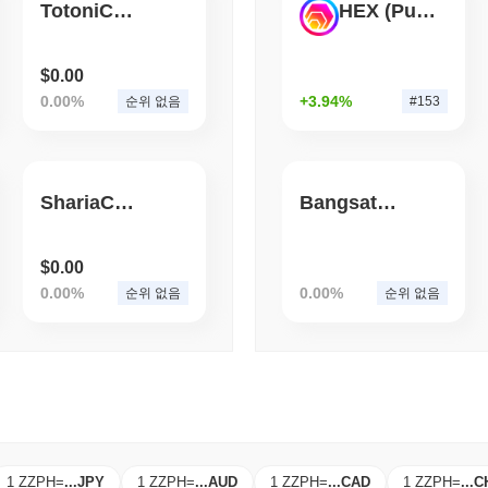
TotoniCoin
HEX (Pulsechain)
August 05 2026
(1 day ago)
,
3 최
BITCOIN
CRYPTO SERVICES
비트고, 레이어제로에서 체
$0.00
0.00%
+3.94%
순위 없음
#153
ShariaCoin
Bangsat 666
$0.00
0.00%
0.00%
순위 없음
순위 없음
1 ZZPH
=
...
JPY
1 ZZPH
=
...
AUD
1 ZZPH
=
...
CAD
1 ZZPH
=
...
C