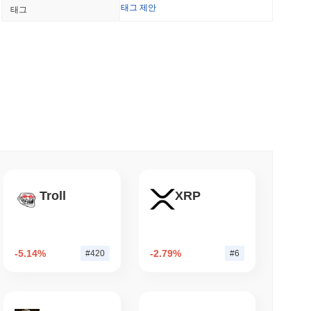
NS
태그 제안
태그
법안 규정이 2027년으로 미뤄지면서 스테이블코인 협
 최소 읽기
BNY의 관리에서 벗어나지 않고도 암호화폐 스테이
계획
소 읽기
킹을 50%로 제한하기 위해 검증자 보상 소각 제
Troll
XRP
소 읽기
-5.14%
-2.79%
#420
#6
을 위한 전체 S&P 500 온체인화