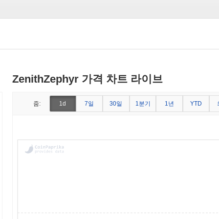
ZenithZephyr 가격 차트 라이브
7일
30일
1분기
1년
줌:
1d
YTD