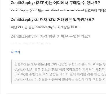
ZenithZephyr (ZZPH)는 어디에서 구매할 수 있나요?
ZenithZephyr (ZZPH)는 centralized and decentralized 암
ZenithZephyr의 현재 일일 거래량은 얼마인가요?
지난 24시간 동안 ZenithZephyr의 거래량은
$0.00
.
ZenithZephyr의 가격 범위 기록은 무엇인가요?
역대 최고가(ATH):
$0.0
360
14
역대 최저가(ATL):
$0.00
더 보기
ZenithZephyr는 현재 ATH보다
~2.42%
낮게 거래되고 있습니다 .
암호화폐는 매우 변동성이 크며 상당한 위험이 따릅니다. 귀하는 투
ZenithZephyr는 더 넓은 암호화폐 시장과 비교하여 어
Coinpaprika의 모든 정보는 정보 제공 목적으로만 제공되며 재정
(DYOR)를 수행하고 투자 결정을 내리기 전에 자격을 갖춘 재정 
지난 7일 동안 ZenithZephyr는
0.00%
상승하여
0.59%
의 하락을 기록
Coinpaprika는 이 정보를 사용하여 발생하는 손실에 대해 책임을 
텀과 비교하여 ZZPH의 가격 움직임에서 강력한 성과를 나타냅니다.