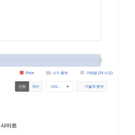
Price
시가 총액
거래량 (24 시간)
선형
대수
내보내기
기술적 분석
장 인사이트