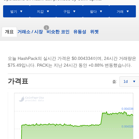
벌기
지갑
구입
팔다
거래
1
개요
거래소
/
시장
비슷한 코인
유동성
위젯
오늘 HashPack의 실시간 가격은
$0.004334
이며, 24시간 거래량은
$75.49
입니다. PACK는 지난 24시간 동안 +0.88% 변동했습니다.
가격표
줌:
1d
0.004336
0.004328