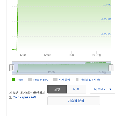
0.00432
0.004312
0.004304
06:00
12:00
18:00
10. 8월
12:00
10. 8월
Price
Price in BTC
시가 총액
거래량 (24 시간)
선형
대수
내보내기
더 많은 데이터는 확인하세
요
CoinPaprika API
기술적 분석