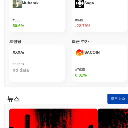
Mubarak
Saga
색하고 개발자들이 혁신할 수 있는 활기찬 생태계를 조성하여 블록
체인 기술의 성장과 채택을 촉진합니다.
HashPack은 어떻게 보안이 유지되나요?
#533
#949
50.6%
-22.79%
HashPack은 검증자가 거래를 확인하고 네트워크의 무결성을 유지
하는 Proof of Stake (PoS) 합의 메커니즘을 활용합니다. 이 모델에
서 검증자는 자신이 보유하고 있는 암호화폐의 양과 담보로 "스테
트렌딩
최근 추가
이킹"할 의사가 있는 금액에 따라 새로운 블록을 생성하도록 선택
됩니다. 이는 참가자들이 정직하게 행동하도록 유도하며, 스테이킹
XXXAi
SACOIN
된 자산은 악의적인 행동에 대해 삭감되거나 처벌받을 수 있습니
다. 이 프로토콜은 디지털 서명을 위한 Ed25519와 같은 고급 암호
no rank
화 기술을 사용하여 안전한 인증과 데이터 무결성을 보장합니다.
no data
#7635
이 암호화는 사용자 거래를 보호하고 무단 접근으로부터 안전하게
0.91%
합니다. 인센티브 정렬은 네트워크 보안 및 거래 검증에 대한 기여
에 대해 검증자에게 분배되는 스테이킹 보상을 통해 이루어집니다.
또한, 네트워크는 이해관계자가 의사 결정 과정에 참여할 수 있도
록 하는 거버넌스 메커니즘을 통합하여 보안과 회복력을 더욱 강화
뉴스
모든 뉴스
합니다. 정기적인 감사와 다중 클라이언트 다양성에 대한 집중도
HashPack 생태계의 전반적인 강건성에 기여합니다.
HashPack이 논란이나 위험에 직면한 적이 있나요?
HashPack은 주로 플랫폼의 보안 및 블록체인 생태계와 관련된 광