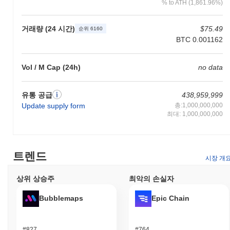
% to ATH (1,861.96%)
다양한 실용적인 유틸리티를 제공합니다. PACK 토큰은 거래를 촉
진하고 HashPack 플랫폼에서 분산 애플리케이션(dApps)을 사용
거래량 (24 시간)
$75.49
순위 6160
하는 데 관련된 수수료를 충당하는 등 여러 기능을 수행합니다. 보
BTC 0.001162
유자는 네트워크를 보호하기 위해 토큰을 스테이킹할 수 있으며,
이는 스테이킹 메커니즘에 따라 보상 기회를 제공할 수 있습니다.
사용자는 제안 및 투표에 참여하여 거버넌스에 참여할 수 있으며,
Vol / M Cap (24h)
no data
이를 통해 프로젝트의 방향에 영향을 미칠 수 있습니다. 개발자를
위해 HashPack은 dApps 및 통합 구축을 위한 도구와 리소스를 제
공하여 생태계의 전반적인 기능을 향상시킵니다. 또한, 이 플랫폼
유통 공급
438,959,999
은 지갑 및 마켓플레이스와 같은 다양한 애플리케이션을 지원하며,
Update supply form
총:1,000,000,000
PACK은 결제 및 서비스 접근과 같은 특정 기능에 활용될 수 있습
최대: 1,000,000,000
니다. 전반적으로 HashPack은 사용자와 개발자 모두를 위한 강력
한 환경을 조성하여 블록체인 공간 내에서 혁신과 커뮤니티 참여를
촉진하도록 설계되었습니다.
트렌드
시장 개
HashPack은 여전히 활동적이거나 관련성이 있나요?
HashPack은 여전히 활동적이며, 최근 업데이트와 개발이 암호화
상위 상승주
최악의 손실자
폐 공간에서의 지속적인 관련성을 나타내고 있습니다. 2023년 9월
기준으로 HashPack은 사용자 경험과 보안 기능을 향상시키는 중
Bubblemaps
Epic Chain
요한 지갑 기능 업그레이드를 발표했습니다. 이 프로젝트는 사용자
기반에 중요한 Hedera 생태계와의 통합 개선에 계속 집중하고 있
습니다. 기술 업데이트 외에도 HashPack은 소셜 미디어 플랫폼에
#827
#764