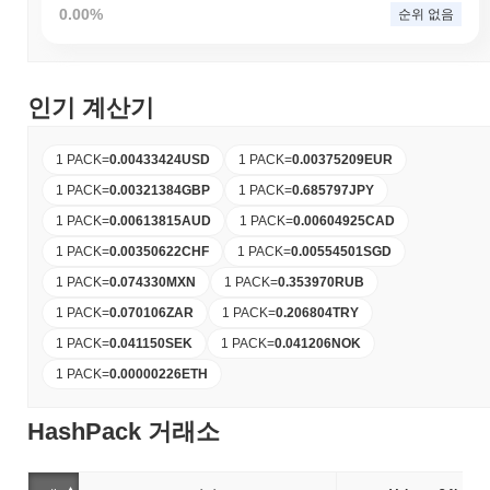
0.00%
순위 없음
인기 계산기
1 PACK
=
0.00433424
USD
1 PACK
=
0.00375209
EUR
1 PACK
=
0.00321384
GBP
1 PACK
=
0.685797
JPY
1 PACK
=
0.00613815
AUD
1 PACK
=
0.00604925
CAD
1 PACK
=
0.00350622
CHF
1 PACK
=
0.00554501
SGD
1 PACK
=
0.074330
MXN
1 PACK
=
0.353970
RUB
1 PACK
=
0.070106
ZAR
1 PACK
=
0.206804
TRY
1 PACK
=
0.041150
SEK
1 PACK
=
0.041206
NOK
1 PACK
=
0.00000226
ETH
HashPack 거래소