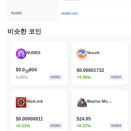
지난 7일 동안 HashPack는
1.14%
하락하여
0.32%
의 상승을 기록
한 전체 암호화폐 시장에 뒤처졌습니다. 이는 더 넓은 시장 모멘텀
과 비교하여 PACK의 가격 움직임에서 일시적인 지연을 나타냅니
Reddit
reddit.com
다.
비슷한 코인
NUDES
Vouch
$0.0
804
$0.00001732
10
0.00%
+4.39%
#3082
#3082
StarLink
Marine Moguls
$0.00000011
$24.85
+0.13%
+0.37%
#3083
#3084