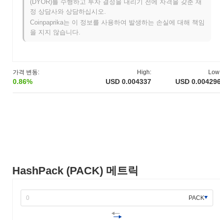
(DYOR)를 수행하고 투자 결정을 내리기 전에 자격을 갖춘 재
로젝트는 2021년 6월에 테스트넷을 출시하여 개발자와 초기 사용
정 상담사와 상담하십시오.
자가 기능과 특성을 탐색할 수 있도록 했습니다. 성공적인 테스트
Coinpaprika는 이 정보를 사용하여 발생하는 손실에 대해 책임
후, HashPack은 2021년 10월에 메인넷을 출시하여 공식적으로 시
을 지지 않습니다.
장에 진입했습니다. 초기 개발은 Hedera Hashgraph 네트워크를 위
한 사용자 친화적인 지갑과 생태계를 만드는 데 집중하였으며, 사
용자와 개발자 모두의 접근성과 사용성을 향상시키는 것을 목표로
했습니다. HashPack 토큰의 초기 배포는 2021년 11월에 공정한
가격 변동:
High:
Low
출시 모델을 통해 이루어졌습니다. 이러한 기초적인 단계는
0.86%
USD 0.004337
USD 0.00429
HashPack의 성장 궤적을 설정하고 Hedera 생태계 내에서의 지속
적인 개발을 위한 기초를 마련했습니다.
HashPack의 향후 계획은 무엇인가요?
공식 업데이트에 따르면, HashPack은 사용자 경험과 기능을 향상
시키기 위한 중요한 기능 출시를 준비하고 있으며, 이는 2024년 1
분기를 목표로 하고 있습니다. 이 업데이트는 지갑 기능 개선과 새
로운 DeFi 기능 통합에 중점을 두어, 거래를 간소화하고 사용자 접
근성을 높일 것으로 예상됩니다. 또한, HashPack은 생태계를 확장
HashPack (PACK) 메트릭
하고 상호 운용성을 향상시키기 위해 여러 블록체인 프로젝트와의
파트너십을 진행 중이며, 향후 몇 달 내에 발표가 예상됩니다. 이러
한 이니셔티브는 HashPack의 시장 내 위치를 강화하고 전반적인
PACK
사용자 참여를 개선하기 위해 설계되었습니다. 이러한 이정표에 대
한 진행 상황은 공식 채널과 로드맵 업데이트를 통해 추적될 것입