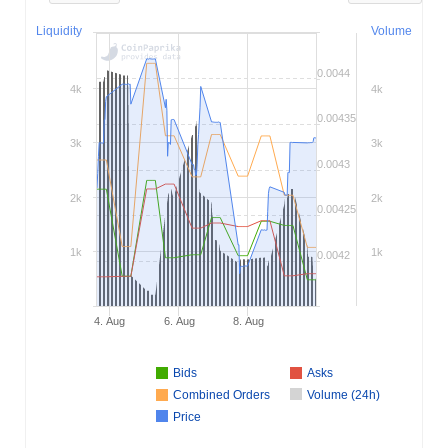
Liquidity
Volume
0.0044
4k
4k
0.00435
3k
3k
0.0043
2k
2k
0.00425
1k
1k
0.0042
4. Aug
6. Aug
8. Aug
Bids
Asks
Combined Orders
Volume (24h)
Price