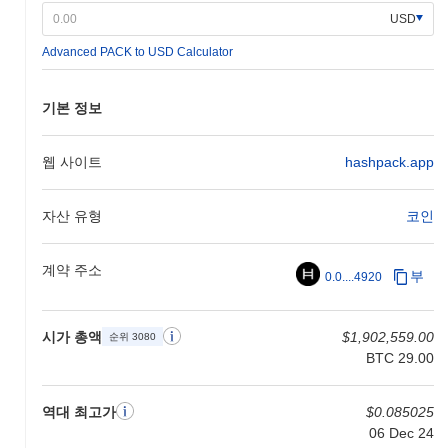
니다.
USD
HashPack의 차별점은 무엇인가요?
Advanced PACK to USD Calculator
HashPack은 Hedera Hashgraph 생태계와의 독특한 통합을 통해
차별화되며, 높은 처리량과 낮은 지연 시간을 활용합니다. 이 아키
기본 정보
텍처는 빠르고 안전한 거래를 가능하게 하여 분산 애플리케이션 및
서비스에 특히 적합합니다. HashPack은 다양한 기능을 지원하는
사용자 친화적인 지갑 인터페이스를 제공하며, 토큰 관리, NFT 지
웹 사이트
hashpack.app
원 및 분산 애플리케이션(dApps)과의 원활한 상호작용을 포함합니
다. 이 플랫폼은 또한 Hedera 생태계 내에서 애플리케이션 생성을
자산 유형
코인
촉진하는 SDK 및 API와 같은 강력한 개발자 도구 세트를 제공합
니다. 개발자 경험에 대한 이러한 강조는 상호 운용성을 향상시키
고 혁신을 장려합니다. 또한, HashPack의 거버넌스 모델은 커뮤니
계약 주소
부
0.0....4920
티 참여를 촉진하여 사용자가 플랫폼의 개발 및 미래 방향에 대한
의사 결정 과정에 참여할 수 있도록 합니다. 더욱이, HashPack은
Hedera 생태계 내에서 파트너십을 구축하여 유용성과 도달 범위를
시가 총액
$1,902,559.00
순위 3080
향상시켰습니다. 이러한 협력은 금융에서 게임에 이르기까지 다양
BTC 29.00
한 사용 사례를 지원하는 활기찬 생태계에 기여하여 HashPack의
독특한 역할을 확고히 합니다.
역대 최고가
$0.085025
HashPack으로 무엇을 할 수 있나요?
06 Dec 24
HashPack은 생태계 내 사용자, 보유자, 검증자 및 개발자를 위한