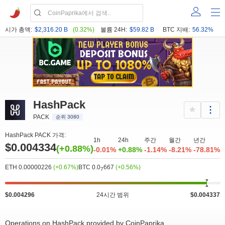
시가 총액:
$2,316.20 B
(0.32%)
볼륨 24H:
$59.82 B
BTC 지배:
56.32%
HashPack
PACK
순위 3080
HashPack PACK 가격:
1h
24h
주간
월간
년간
$0.004334
(+0.88%)
-0.01%
+0.88%
-1.14%
-8.21%
-78.81%
ETH 0.00000226
(+0.67%)
BTC 0.0
667
(+0.56%)
7
$0.004296
24시간 범위
$0.004337
Operations on HashPack provided by CoinPaprika