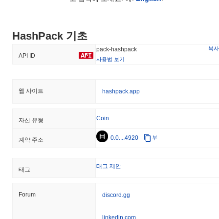
래 쌍은 24시간 거래량이
$75.49
이상을 기록했습니다.
HashPack의 현재 일일 거래량은 얼마인가요?
HashPack 기초
지난 24시간 동안 HashPack의 거래량은
$75.49
, 전날 대비
96.32%
감소를 보여줍니다. 이는 거래 활동의 단기적인 감소를 나
복사
pack-hashpack
API ID
타냅니다.
사용법 보기
HashPack의 가격 범위 기록은 무엇인가요?
웹 사이트
hashpack.app
역대 최고가(ATH):
$0.085025
역대 최저가(ATL):
$0.00
Coin
자산 유형
HashPack는 현재 ATH보다
~94.90%
낮게 거래되고 있습니다 .
0.0....4920
부
계약 주소
HashPack의 현재 시가총액은 얼마인가요?
HashPack의 시가총액은 약
$1,902,559.00
, 시장 규모별로 전 세계
#3080위에 랭크되어 있습니다입니다. 이 수치는 438 959 999개의
태그 제안
태그
PACK 토큰 유통 공급량을 기준으로 계산됩니다.
HashPack는 더 넓은 암호화폐 시장과 비교하여 어떤
Forum
discord.gg
성과를 내고 있나요?
linkedin.com