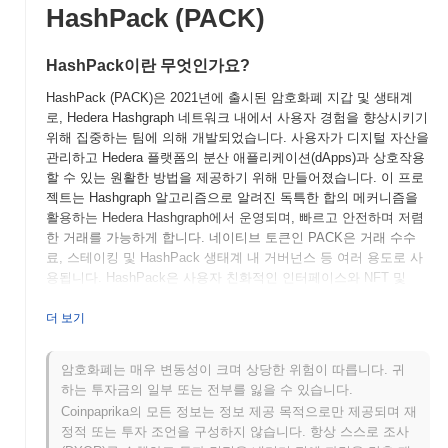
HashPack (PACK)
HashPack이란 무엇인가요?
HashPack (PACK)은 2021년에 출시된 암호화폐 지갑 및 생태계
로, Hedera Hashgraph 네트워크 내에서 사용자 경험을 향상시키기
위해 집중하는 팀에 의해 개발되었습니다. 사용자가 디지털 자산을
관리하고 Hedera 플랫폼의 분산 애플리케이션(dApps)과 상호작용
할 수 있는 원활한 방법을 제공하기 위해 만들어졌습니다. 이 프로
젝트는 Hashgraph 알고리즘으로 알려진 독특한 합의 메커니즘을
활용하는 Hedera Hashgraph에서 운영되며, 빠르고 안전하며 저렴
한 거래를 가능하게 합니다. 네이티브 토큰인 PACK은 거래 수수
료, 스테이킹 및 HashPack 생태계 내 거버넌스 등 여러 용도로 사
용됩니다. HashPack은 사용자 친화적인 인터페이스와 NFT 및
dApps에 대한 내장 지원과 같은 강력한 기능으로 돋보이며, 암호
화폐 공간에서 초보자와 경험자 모두에게 중요한 도구가 됩니다.
더 보기
Hedera 네트워크에 집중함으로써 분산 금융 및 애플리케이션의 성
장하는 생태계에서 중요한 구성 요소로 자리 잡고 있습니다.
암호화폐는 매우 변동성이 크며 상당한 위험이 따릅니다. 귀
하는 투자금의 일부 또는 전부를 잃을 수 있습니다.
HashPack은 언제 어떻게 시작되었나요?
Coinpaprika의 모든 정보는 정보 제공 목적으로만 제공되며 재
HashPack은 2021년 3월에 창립 팀이 프로젝트의 비전과 기술적
정적 또는 투자 조언을 구성하지 않습니다. 항상 스스로 조사
프레임워크를 설명하는 백서를 발표하면서 시작되었습니다. 이 프