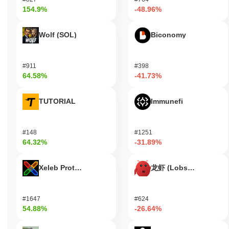
서 활발한 존재감을 유지하며, 커뮤니티와 소통하고 로드맵 및 향
154.9%
-48.96%
후 기능에 대한 정기적인 업데이트를 제공합니다. 이 프로젝트는
또한 거버넌스 논의에 참여하여 커뮤니티 참여와 투명성에 대한 헌
Wolf (SOL)
Biconomy
신을 반영합니다. 더욱이, HashPack의 다양한 분산 애플리케이션
(dApps)과의 통합은 그 유용성과 관련성을 보여줍니다. 이러한 지
표들은 HashPack이 암호화폐 생태계, 특히 분산 금융 및 디지털
#911
#398
자산 관리 분야에서 활동적인 플레이어로 자리 잡고 있음을 지지합
64.58%
-41.73%
니다.
HashPack은 누구를 위해 설계되었나요?
TUTORIAL
Immunefi
HashPack은 블록체인 생태계 내 소비자와 개발자를 위해 설계되
어, 그들이 디지털 자산을 효율적으로 관리하고 분산 애플리케이션
#148
#1251
과 상호작용할 수 있도록 합니다. 자산 관리, 거래 처리 및 분산 금
64.32%
-31.89%
융(DeFi) 서비스 접근을 포함한 다양한 기능을 지원하는 사용자 친
화적인 지갑 솔루션을 제공합니다. 개발자를 위해 HashPack은
SDK 및 API와 같은 도구와 리소스를 제공하여 블록체인 기술을
Xeleb Protocol
龙虾 (Lobster)
애플리케이션에 통합하고 사용자 경험을 향상시킵니다. 이러한 지
원은 개발자가 혁신적인 솔루션을 구축하는 데 도움을 주며,
HashPack 지갑과의 원활한 상호작용을 보장합니다. 검증자 및 창
#1647
#624
작자와 같은 2차 참여자는 스테이킹 및 거버넌스 메커니즘을 통해
54.88%
-26.64%
HashPack과 상호작용하여 네트워크의 보안 및 의사 결정 과정에
기여합니다. 이러한 협력적인 환경은 사용자들이 새로운 기회를 탐