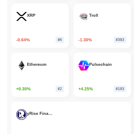
XRP
Troll
-0.64%
-1.30%
#6
#393
Ethereum
Pulsechain
+0.30%
+4.25%
#2
#193
yRise Finance