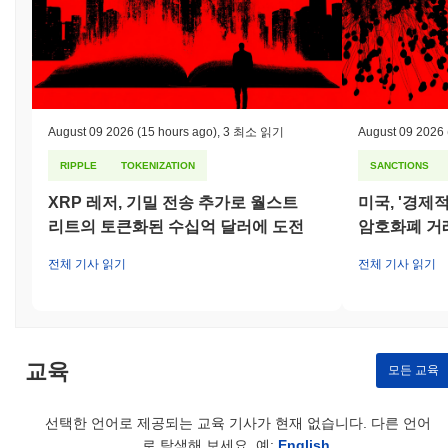
범위한 도전과제와 관련된 몇 가지 위험에 직면해 있습니다.
HashPack에 직접적으로 영향을 미치는 주요 공개 논란이나 사건
은 없었지만, 이 프로젝트는 스마트 계약 악용, 규제 조사 및 커뮤
니티 거버넌스 분쟁과 같은 위험에 본질적으로 취약한 공간에서 운
영되고 있습니다. 이러한 위험을 완화하기 위해 HashPack은 스마
트 계약의 정기적인 감사 및 잠재적 취약점을 해결하기 위한 플랫
August 09 2026
(15 hours ago)
,
3 최소 읽기
August 09 2026
폼의 지속적인 업데이트와 같은 다양한 보안 조치를 구현했습니다.
팀은 개발 관행에 대해 투명성을 유지하고 커뮤니티와 소통하여 거
RIPPLE
TOKENIZATION
SANCTIONS
버넌스 결정이 사용자 이익을 반영하도록 하고 있습니다.
HashPack에 대한 지속적인 위험에는 시장 변동성과 운영에 영향
XRP 레저, 기밀 전송 추가로 월스트
미국, '경제
을 미칠 수 있는 규제 변화가 포함됩니다. 팀은 블록체인 기술의 진
리트의 토큰화된 수십억 달러에 도전
암호화폐 거
화하는 환경을 탐색하기 위해 투명성과 커뮤니티 참여에 중점을 두
고 위험 관리에 대한 능동적인 접근 방식을 유지하기 위해 노력하
전체 기사 읽기
전체 기사 읽기
고 있습니다.
HashPack (PACK) FAQ – 핵심 지표 및 시장 인
사이트
교육
모든 교육
HashPack (PACK)는 어디에서 구매할 수 있나요?
HashPack (PACK)는 centralized 암호화폐 거래소에서 널리 이용
선택한 언어로 제공되는 교육 기사가 현재 없습니다. 다른 언어
할 수 있습니다. 가장 활발한 플랫폼은
Gate
이며,
PACK/USDT
거
로 탐색해 보세요. 예:
English
.