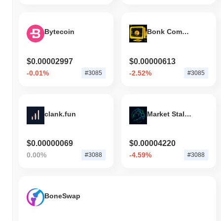
Bytecoin
Bonk Computer Token
$0.00002997
$0.00000613
-0.01%
-2.52%
#3085
#3085
clank.fun
Market Stalker
$0.00000069
$0.00004220
0.00%
-4.59%
#3088
#3088
BoneSwap