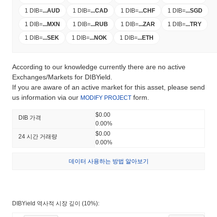
1 DIB
=
...
AUD
1 DIB
=
...
CAD
1 DIB
=
...
CHF
1 DIB
=
...
SGD
1 DIB
=
...
MXN
1 DIB
=
...
RUB
1 DIB
=
...
ZAR
1 DIB
=
...
TRY
1 DIB
=
...
SEK
1 DIB
=
...
NOK
1 DIB
=
...
ETH
According to our knowledge currently there are no active
Exchanges/Markets for DIBYield.
If you are aware of an active market for this asset, please send
us information via our
form.
MODIFY PROJECT
$0.00
DIB 가격
0.00%
$0.00
24 시간 거래량
0.00%
데이터 사용하는 방법 알아보기
DIBYield 역사적 시장 깊이 (10%):