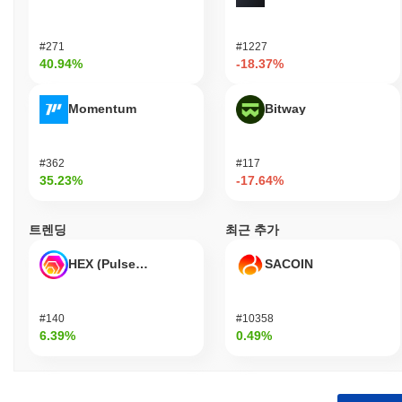
#271
#1227
40.94%
-18.37%
Momentum
Bitway
#362
#117
35.23%
-17.64%
트렌딩
최근 추가
HEX (Pulsechain)
SACOIN
#140
#10358
6.39%
0.49%