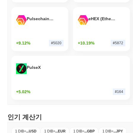
Pulsechain Bridged HEX (Pulsechain)
eHEX (Ethereum)
+9.12%
+10.19%
#5020
#5872
PulseX
+5.02%
#164
인기 계산기
1 DIB
=
...
USD
1 DIB
=
...
EUR
1 DIB
=
...
GBP
1 DIB
=
...
JPY