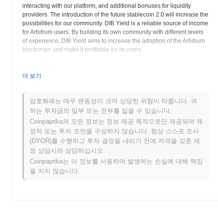
interacting with our platform, and additional bonuses for liquidity
providers. The introduction of the future stablecoin 2.0 will increase the
possibilities for our community. DIB Yield is a reliable source of income
for Arbitrum users. By building its own community with different levels
of experience, DIB Yield aims to increase the adoption of the Arbitrum
blockchain and make it profitable for its users.
DIBYield (DIB) FAQ – 핵심 지표 및 시장 인사이
더 보기
트
DIBYield (DIB)는 어디에서 구매할 수 있나요?
암호화폐는 매우 변동성이 크며 상당한 위험이 따릅니다. 귀
하는 투자금의 일부 또는 전부를 잃을 수 있습니다.
DIBYield (DIB)는 centralized and decentralized 암호화폐 거래소에
Coinpaprika의 모든 정보는 정보 제공 목적으로만 제공되며 재
서 널리 이용할 수 있습니다.
정적 또는 투자 조언을 구성하지 않습니다. 항상 스스로 조사
(DYOR)를 수행하고 투자 결정을 내리기 전에 자격을 갖춘 재
DIBYield의 현재 일일 거래량은 얼마인가요?
정 상담사와 상담하십시오.
지난 24시간 동안 DIBYield의 거래량은
$0.00
.
Coinpaprika는 이 정보를 사용하여 발생하는 손실에 대해 책임
을 지지 않습니다.
DIBYield의 가격 범위 기록은 무엇인가요?
역대 최고가(ATH):
$0.00
역대 최저가(ATL):
$0.00