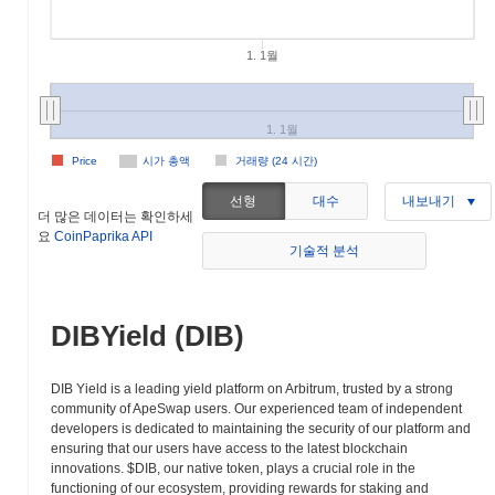
1. 1월
1. 1월
Price
시가 총액
거래량 (24 시간)
선형
대수
내보내기
더 많은 데이터는 확인하세
요
CoinPaprika API
기술적 분석
DIBYield (DIB)
DIB Yield is a leading yield platform on Arbitrum, trusted by a strong
community of ApeSwap users. Our experienced team of independent
developers is dedicated to maintaining the security of our platform and
ensuring that our users have access to the latest blockchain
innovations. $DIB, our native token, plays a crucial role in the
functioning of our ecosystem, providing rewards for staking and