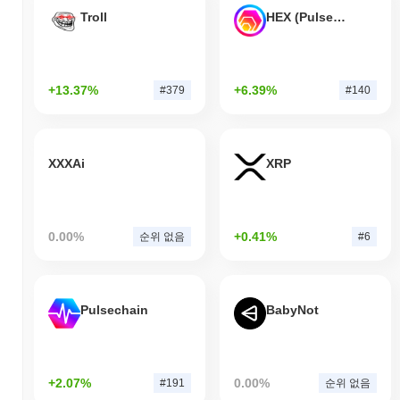
Troll
HEX (Pulsechain)
+13.37%
+6.39%
#379
#140
XXXAi
XRP
0.00%
+0.41%
순위 없음
#6
Pulsechain
BabyNot
+2.07%
0.00%
#191
순위 없음