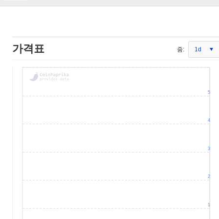
가격표
줌:
1d
5
4
3
2
1