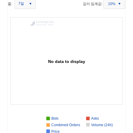
7일
줌:
깊이 임계값:
10%
No data to display
Bids
Asks
Combined Orders
Volume (24h)
Price