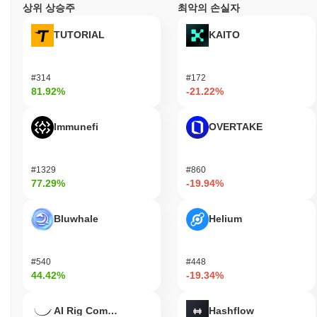
상위 상승주
최악의 손실자
TUTORIAL
KAITO
#314
#172
81.92%
-21.22%
Immunefi
OVERTAKE
#1329
#860
77.29%
-19.94%
Bluwhale
Helium
#540
#448
44.42%
-19.34%
AI Rig Complex
Hashflow