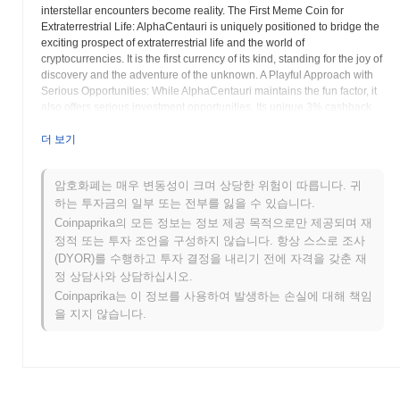
interstellar encounters become reality. The First Meme Coin for
Extraterrestrial Life: AlphaCentauri is uniquely positioned to bridge the
exciting prospect of extraterrestrial life and the world of
cryptocurrencies. It is the first currency of its kind, standing for the joy of
discovery and the adventure of the unknown. A Playful Approach with
Serious Opportunities: While AlphaCentauri maintains the fun factor, it
also offers serious investment opportunities. Its unique 3% cashback
system and limited token supply create an attractive potential for value
appreciation, especially with future interstellar developments in mind. A
더 보기
Community that Believes in the Incredible: As an AlphaCentauri holder,
you become part of a community that appreciates both the power of
암호화폐는 매우 변동성이 크며 상당한 위험이 따릅니다. 귀
humor and the infinite possibilities of the universe. Your investment
하는 투자금의 일부 또는 전부를 잃을 수 있습니다.
connects you with like-minded individuals who believe in the future of
interstellar discoveries. Security and Innovation: AlphaCentauri
Coinpaprika의 모든 정보는 정보 제공 목적으로만 제공되며 재
combines the security of blockchain technology with innovative ideas.
정적 또는 투자 조언을 구성하지 않습니다. 항상 스스로 조사
This ensures not only the protection of your investment but also its
(DYOR)를 수행하고 투자 결정을 내리기 전에 자격을 갖춘 재
alignment with forward-thinking developments in space exploration. An
정 상담사와 상담하십시오.
Important Note: As a meme coin, AlphaCentauri is subject to the usual
Coinpaprika는 이 정보를 사용하여 발생하는 손실에 대해 책임
volatility of cryptocurrencies. Nonetheless, it offers a unique
을 지지 않습니다.
opportunity to be part of a larger, future-oriented concept. Join the
Mission: Enter the next chapter of space exploration with the Alpha
Centauri Meme Coin in the Alpha Centauri system, our cosmic
neighbor, and be part of a movement that combines humor with the
pursuit of extraterrestrial discovery!