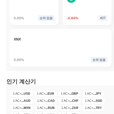
0.00%
-0.84%
순위 없음
#27
XNX
0.00%
순위 없음
인기 계산기
1 AC
=
...
USD
1 AC
=
...
EUR
1 AC
=
...
GBP
1 AC
=
...
JPY
1 AC
=
...
AUD
1 AC
=
...
CAD
1 AC
=
...
CHF
1 AC
=
...
SGD
1 AC
=
...
MXN
1 AC
=
...
RUB
1 AC
=
...
ZAR
1 AC
=
...
TRY