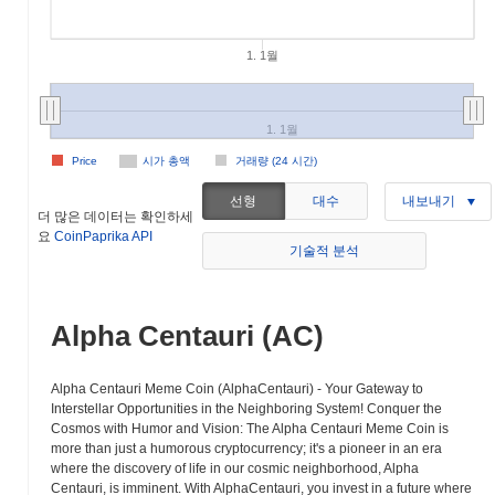
1. 1월
1. 1월
Price
시가 총액
거래량 (24 시간)
선형
대수
내보내기
더 많은 데이터는 확인하세
요
CoinPaprika API
기술적 분석
Alpha Centauri (AC)
Alpha Centauri Meme Coin (AlphaCentauri) - Your Gateway to
Interstellar Opportunities in the Neighboring System! Conquer the
Cosmos with Humor and Vision: The Alpha Centauri Meme Coin is
more than just a humorous cryptocurrency; it's a pioneer in an era
where the discovery of life in our cosmic neighborhood, Alpha
Centauri, is imminent. With AlphaCentauri, you invest in a future where