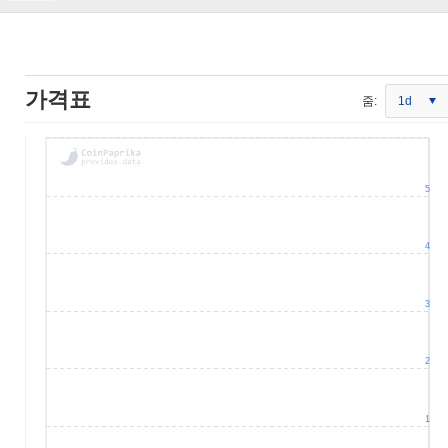
가격표
줌:
1d
5
4
3
2
1