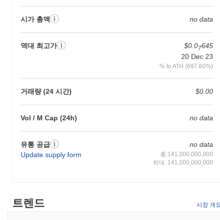
기록한 전체 암호화폐 시장을 앞질렀습니다. 이는 더 넓은 시장 모
시가 총액
no data
멘텀과 비교하여 AC의 가격 움직임에서 강력한 성과를 나타냅니
다.
역대 최고가
$0.0
645
7
20 Dec 23
% to ATH (697.60%)
거래량 (24 시간)
$0.00
Vol / M Cap (24h)
no data
유통 공급
no data
Update supply form
총:141,000,000,000
최대: 141,000,000,000
트렌드
시장 개