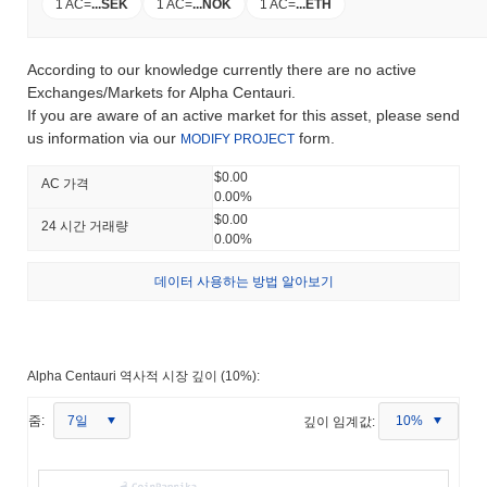
1 AC
=
...
SEK
1 AC
=
...
NOK
1 AC
=
...
ETH
According to our knowledge currently there are no active
Exchanges/Markets for Alpha Centauri.
If you are aware of an active market for this asset, please send
us information via our
form.
MODIFY PROJECT
$0.00
AC 가격
0.00%
$0.00
24 시간 거래량
0.00%
데이터 사용하는 방법 알아보기
Alpha Centauri 역사적 시장 깊이 (10%):
7일
줌:
깊이 임계값:
10%