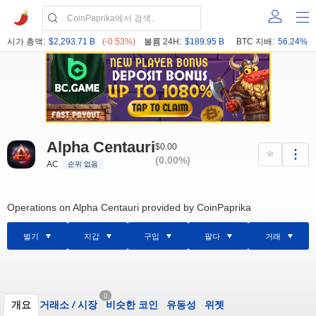
시가 총액:
$2,293.71 B
(-0.53%)
볼륨 24H:
$189.95 B
BTC 지배:
56.24%
Alpha Centauri
$0.00
(0.00%)
AC
순위 없음
Operations on Alpha Centauri provided by CoinPaprika
벌기
지갑
구입
팔다
거래
0
개요
거래소
/
시장
비슷한 코인
유동성
위젯