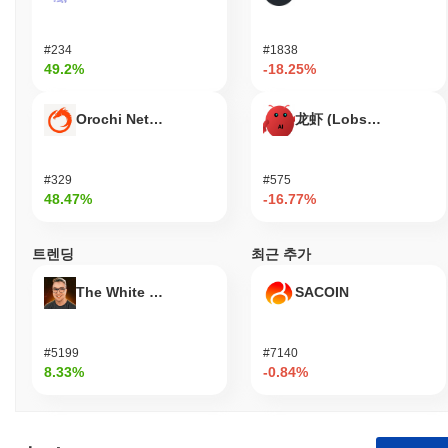
#234
#1838
49.2%
-18.25%
Orochi Network
龙虾 (Lobster)
#329
#575
48.47%
-16.77%
트렌딩
최근 추가
The White Bull
SACOIN
#5199
#7140
8.33%
-0.84%