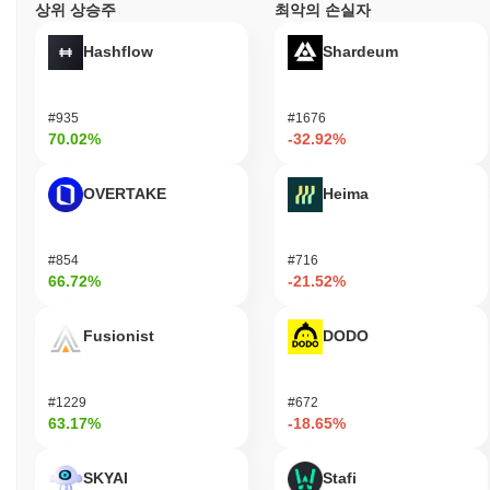
상위 상승주
최악의 손실자
Hashflow
Shardeum
#935
#1676
70.02%
-32.92%
OVERTAKE
Heima
#854
#716
66.72%
-21.52%
Fusionist
DODO
#1229
#672
63.17%
-18.65%
SKYAI
Stafi