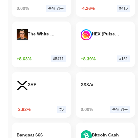
0.00%
-4.26%
순위 없음
#416
The White Bull
HEX (Pulsechain)
+8.63%
+8.39%
#5471
#151
XRP
XXXAi
-2.82%
0.00%
#6
순위 없음
Bangsat 666
Bitcoin Cash