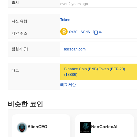
출시
over 2 years ago
Token
자산 유형
0x3C...6Cd6
부
계약 주소
탐험가
(1)
bscscan.com
Binance Coin (BNB) Token (BEP-20)
태그
(13886)
태그 제안
비슷한 코인
AlienCEO
NeoCortexAI