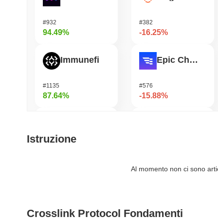
#932
#382
94.49%
-16.25%
Immunefi
Epic Chain
#1135
#576
87.64%
-15.88%
DIMO
Bluwhale
Istruzione
#1183
#573
71.55%
-14.4%
Al momento non ci sono artico
Xeleb Protocol
READY!
Crosslink Protocol Fondamenti
#1658
#926