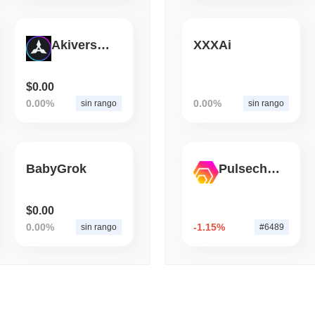
August 07 2026
(1 day ago)
,
3 mini
Akiverse Governance Token
XXXAi
COINBASE
TRADING
Coinbase Aggiunge Wall 
con 4.000 Azioni
$0.00
0.00%
0.00%
sin rango
sin rango
BabyGrok
Pulsechain Bridged HEX (Pulsechain)
$0.00
0.00%
-1.15%
sin rango
#6489