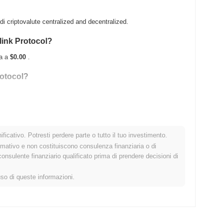
i criptovalute centralized and decentralized.
slink Protocol?
ta a
$0.00
.
rotocol?
uo ATH .
ficativo. Potresti perdere parte o tutto il tuo investimento.
 al mercato crypto più ampio?
rmativo e non costituiscono consulenza finanziaria o di
sulente finanziario qualificato prima di prendere decisioni di
erformando il mercato crypto complessivo che ha registrato un
l prezzo di XLINK rispetto allo slancio del mercato più ampio.
uso di queste informazioni.