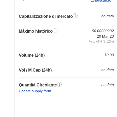
Etherscan.io
no data
Capitalizzazione di mercato
$0.00000292
Máximo histórico
20 Mar 23
% to ATH (2.12%)
$0.00
Volume (24h)
no data
Vol / M Cap (24h)
no data
Quantità Circolante
Update supply form