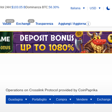
Vol 24H:
$103.05 B
Dominanza BTC:
56.30%
Italiana
USD
60752
371
Valute
Exchange
Trasparenza
Aggiungi / Aggiorna
Operations on Crosslink Protocol provided by CoinPaprika
Guadagna
Portafoglio
Compra
Vendere
Exchange