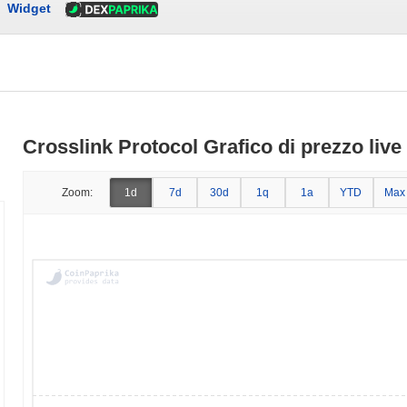
Widget
Crosslink Protocol Grafico di prezzo live
Zoom:
1d
7d
30d
1q
1a
YTD
Max