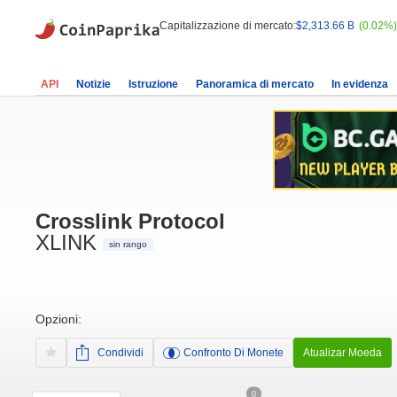
Capitalizzazione di mercato:
$2,313.66 B
(0.02%)
API
Notizie
Istruzione
Panoramica di mercato
In evidenza
Crosslink Protocol
XLINK
sin rango
Opzioni:
Condividi
Confronto Di Monete
Atualizar Moeda
0