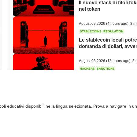
Il nuovo stack di titoli t
nel token
August 09 2026
(4 hours ago)
,
3 mi
STABLECOINS
REGULATION
Le stablecoin locali potr
domanda di dollari, avvert
August 08 2026
(18 hours ago)
,
3 
HACKERS
SANCTIONS
Bybit porta la Corea del N
dollari rubati in un hack 
August 08 2026
(20 hours ago)
,
3 
li educativi disponibili nella lingua selezionata. Prova a navigare in un
TRUMP MEDIA
CRYPTO RESERVE
Trump Media Abbandona 
Crypto.com mentre gli Ac
August 08 2026
(22 hours ago)
,
3 