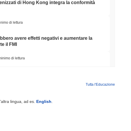
okenizzati di Hong Kong integra la conformità
nimo di lettura
ebbero avere effetti negativi e aumentare la
e il FMI
minimo di lettura
ord in tribunale e congela 1,5 miliardi di
record
Tutta l'Educazione
minimo di lettura
'altra lingua, ad es.
English
.
la Sua Scommessa sul Tesoro CRO di
cordi si Disfano
minimo di lettura