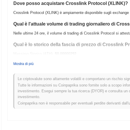
Dove posso acquistare Crosslink Protocol (XLINK)?
Crosslink Protocol (XLINK) è ampiamente disponibile sugli exchange d
Qual è l'attuale volume di trading giornaliero di Cros
Nelle ultime 24 ore, il volume di trading di Crosslink Protocol si attes
Qual è lo storico della fascia di prezzo di Crosslink P
Massimo Storico (ATH):
$0.00000292
Minimo Storico (ATL):
$0.00
Mostra di più
Crosslink Protocol è attualmente scambiato
~2.07%
al di sotto del s
Le criptovalute sono altamente volatili e comportano un rischio signi
Come si sta comportando Crosslink Protocol rispetto
Tutte le informazioni su Coinpaprika sono fornite solo a scopo info
investimento. Esegui sempre la tua ricerca (DYOR) e consulta un con
Negli ultimi 7 giorni, Crosslink Protocol ha guadagnato
0.00%
, sottop
investimento.
guadagno del
0.02%
. Ciò indica un ritardo temporaneo nell'azione de
Coinpaprika non è responsabile per eventuali perdite derivanti dall'