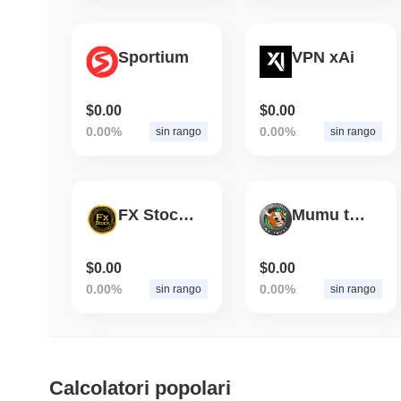
Sportium
VPN xAi
$0.00
$0.00
0.00%
0.00%
sin rango
sin rango
FX Stock Token
Mumu the Bull
$0.00
$0.00
0.00%
0.00%
sin rango
sin rango
Calcolatori popolari