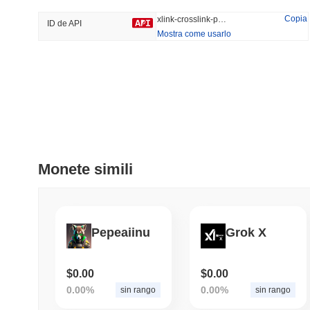
45.02%
-14.33%
Copia
xlink-crosslink-protocol
ID de API
Mostra come usarlo
Tendenze
Aggiunti Di Recente
Bitcoin
SACOIN
#1
#7535
0.03%
1.07%
Monete simili
Pepeaiinu
Grok X
$0.00
$0.00
0.00%
0.00%
sin rango
sin rango