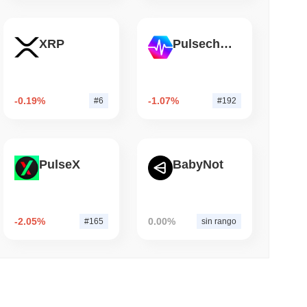
mo di lettura
XRP
Pulsechain
Street alla Sua App Crypto nel Regno Unito
-0.19%
-1.07%
#6
#192
PulseX
BabyNot
-2.05%
0.00%
#165
sin rango