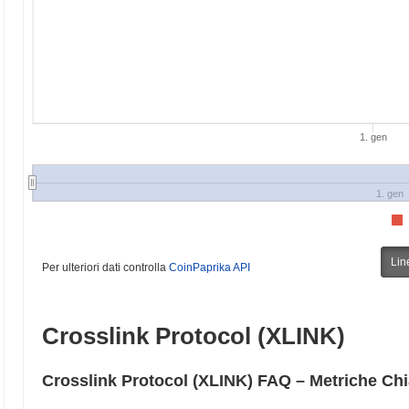
1. gen
1. gen
Lin
Per ulteriori dati controlla
CoinPaprika API
Crosslink Protocol (XLINK)
Crosslink Protocol (XLINK) FAQ – Metriche Ch