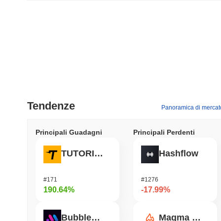
Tendenze
Panoramica di mercat
Principali Guadagni
Principali Perdenti
TUTORIAL
Hashflow
#171
#1276
190.64%
-17.99%
Bubblemaps
Magma Finance