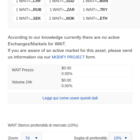
1 WAIT
=
...
CHF
1 WAIT
=
...
SGD
1 WAIT
=
...
MXN
1 WAIT
=
...
RUB
1 WAIT
=
...
ZAR
1 WAIT
=
...
TRY
1 WAIT
=
...
SEK
1 WAIT
=
...
NOK
1 WAIT
=
...
ETH
According to our knowledge currently there are no active
Exchanges/Markets for WAIT.
If you are aware of an active market for this asset, please send
us information via our
form.
MODIFY PROJECT
$0.00
WAIT Prezzo
0.00%
$0.00
Volume 24h
0.00%
Leggi qui come usare questi dati
WAIT Storico profondità di mercato (10%):
Zoom:
7d
Soglia di profondità:
10%