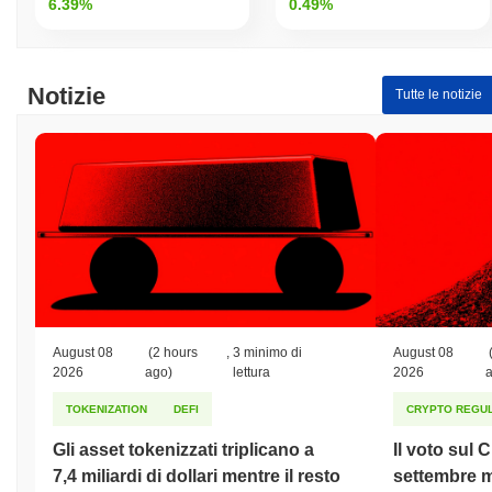
6.39%
0.49%
Notizie
Tutte le notizie
August 08
(2 hours
,
3 minimo di
August 08
2026
ago)
lettura
2026
TOKENIZATION
DEFI
CRYPTO REGUL
Gli asset tokenizzati triplicano a
Il voto sul 
7,4 miliardi di dollari mentre il resto
settembre m