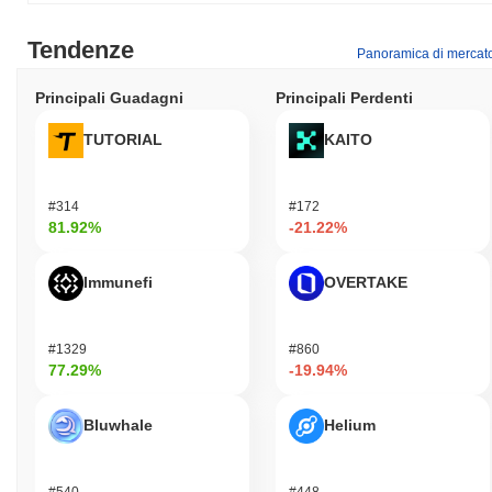
Tendenze
Panoramica di mercat
Principali Guadagni
Principali Perdenti
TUTORIAL
KAITO
#314
#172
81.92%
-21.22%
Immunefi
OVERTAKE
#1329
#860
77.29%
-19.94%
Bluwhale
Helium
#540
#448