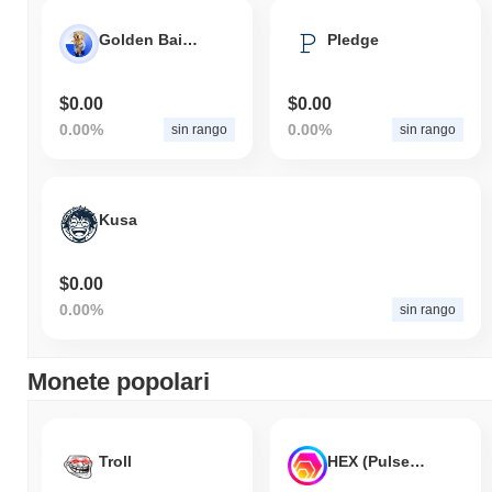
Golden Bailey
Pledge
$0.00
$0.00
0.00%
0.00%
sin rango
sin rango
Kusa
$0.00
0.00%
sin rango
Monete popolari
Troll
HEX (Pulsechain)