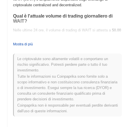
criptovalute centralized and decentralized.
Qual è l'attuale volume di trading giornaliero di
WAIT?
Nelle ultime 24 ore, il volume di trading di WAIT si attesta a
$0.00
.
Mostra di più
Qual è lo storico della fascia di prezzo di WAIT?
Massimo Storico (ATH):
$0.021453
Le criptovalute sono altamente volatili e comportano un
Minimo Storico (ATL):
$0.00
rischio significativo. Potresti perdere parte o tutto il tuo
investimento.
WAIT è attualmente scambiato
~99.94%
al di sotto del suo ATH .
Tutte le informazioni su Coinpaprika sono fornite solo a
scopo informativo e non costituiscono consulenza finanziaria
Come si sta comportando WAIT rispetto al
o di investimento. Esegui sempre la tua ricerca (DYOR) e
mercato crypto più ampio?
consulta un consulente finanziario qualificato prima di
Negli ultimi 7 giorni, WAIT ha guadagnato
0.00%
, superando il
prendere decisioni di investimento.
mercato crypto complessivo che ha registrato un calo del
0.15%
.
Coinpaprika non è responsabile per eventuali perdite derivanti
Ciò indica una forte performance nell'azione del prezzo di WAIT
dall'uso di queste informazioni.
rispetto allo slancio del mercato più ampio.