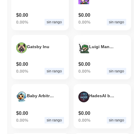
$0.00
$0.00
0.00%
0.00%
sin rango
sin rango
Gatsby Inu
Luigi Mangione: Mario’s Bro
$0.00
$0.00
0.00%
0.00%
sin rango
sin rango
Baby Arbitrum
HadesAI by Virtuals
$0.00
$0.00
0.00%
0.00%
sin rango
sin rango