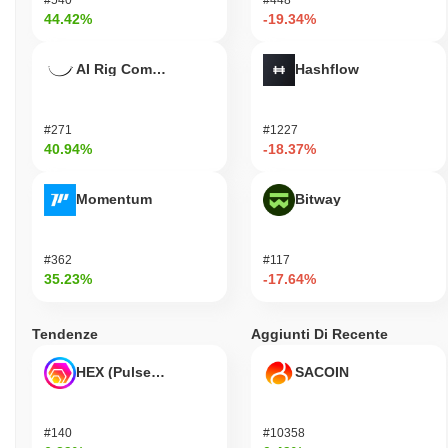
44.42%
-19.34%
AI Rig Complex
Hashflow
#271
#1227
40.94%
-18.37%
Momentum
Bitway
#362
#117
35.23%
-17.64%
Tendenze
Aggiunti Di Recente
HEX (Pulsechain)
SACOIN
#140
#10358