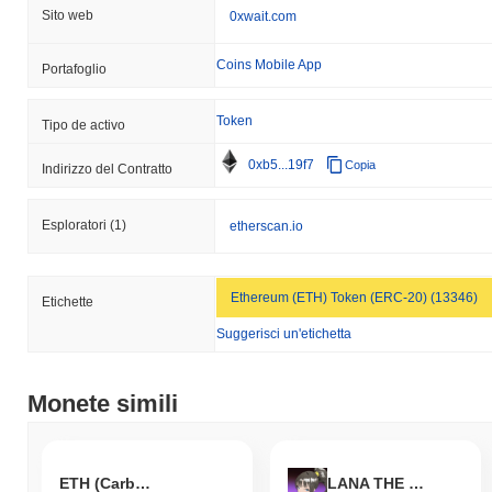
Sito web
0xwait.com
Coins Mobile App
Portafoglio
Token
Tipo de activo
0xb5...19f7
Copia
Indirizzo del Contratto
Esploratori
(1)
etherscan.io
Ethereum (ETH) Token (ERC-20) (13346)
Etichette
Suggerisci un'etichetta
Monete simili
ETH (Carbon)
LANA THE SOL GIRL