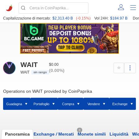
Capitalizzazione di mercato:
$2,313.40 B
(-0.15%)
Vol 24H:
$184.97 B
Dom
WAIT
$0.00
(0.00%)
WAIT
sin rango
Operations on WAIT provided by CoinPaprika
Guadagna
Portafoglio
Compra
Vendere
Exchange
0
Panoramica
Exchange
/
Mercati
Monete simili
Liquidità
Wi