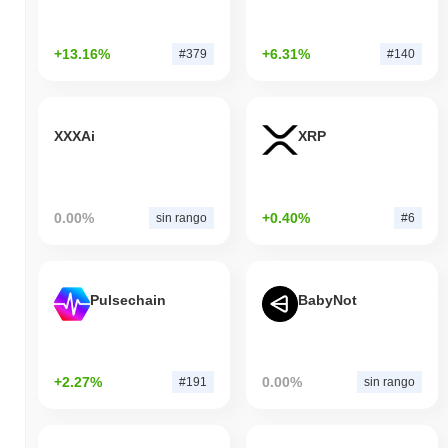
+13.16%
+6.31%
#379
#140
XXXAi
XRP
0.00%
+0.40%
sin rango
#6
Pulsechain
BabyNot
+2.27%
0.00%
#191
sin rango