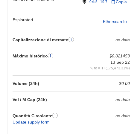
Copia
0xb5...19f7
Esploratori
Etherscan.io
Capitalizzazione di mercato
no data
Máximo histórico
$0.021453
13 Sep 22
% to ATH (175,473.31%)
Volume (24h)
$0.00
Vol / M Cap (24h)
no data
Quantità Circolante
no data
Update supply form