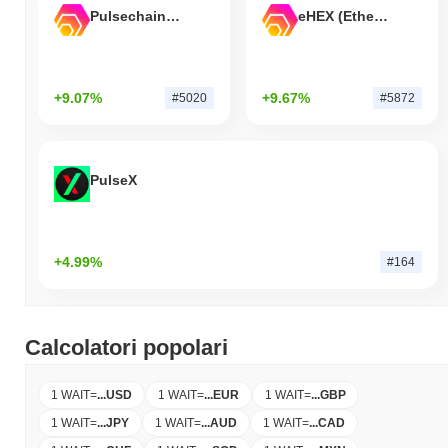
Pulsechain Bridged HEX (Pulsechain)
eHEX (Ethereum)
+9.07%
+9.67%
#5020
#5872
PulseX
+4.99%
#164
Calcolatori popolari
1 WAIT
=
...
USD
1 WAIT
=
...
EUR
1 WAIT
=
...
GBP
1 WAIT
=
...
JPY
1 WAIT
=
...
AUD
1 WAIT
=
...
CAD