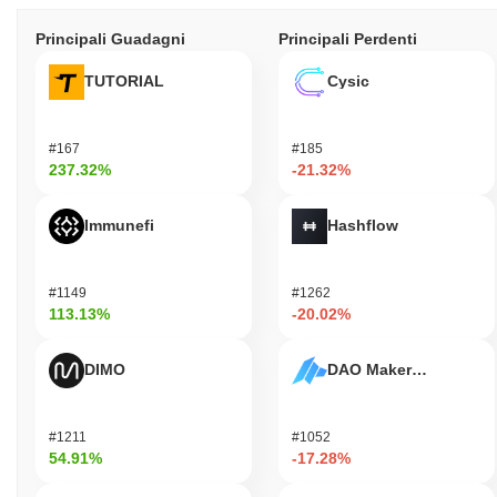
Principali Guadagni
Principali Perdenti
TUTORIAL
Cysic
#167
#185
237.32%
-21.32%
Immunefi
Hashflow
#1149
#1262
113.13%
-20.02%
DIMO
DAO Maker Token
#1211
#1052
54.91%
-17.28%