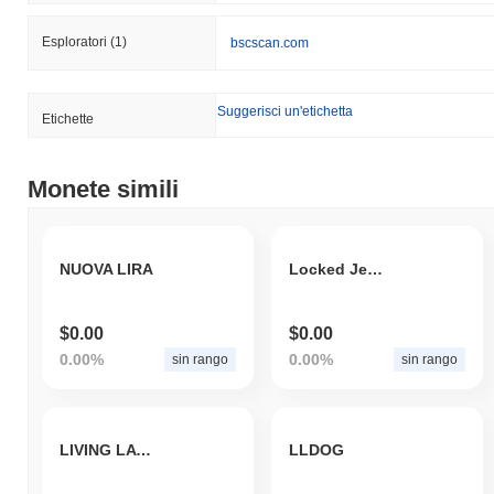
Esploratori
(1)
bscscan.com
Suggerisci un'etichetta
Etichette
Monete simili
NUOVA LIRA
Locked Jewel
$0.00
$0.00
0.00%
0.00%
sin rango
sin rango
LIVING LAW DAO
LLDOG