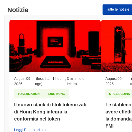
Notizie
Tutte le notizie
August 09
(less than 1 hour
,
3 minimo di
August 09
2026
ago)
lettura
2026
TOKENIZATION
HONG KONG
STABLECOINS
Il nuovo stack di titoli tokenizzati
Le stableco
di Hong Kong integra la
avere effett
conformità nel token
la domanda d
FMI
Leggi l'intero articolo