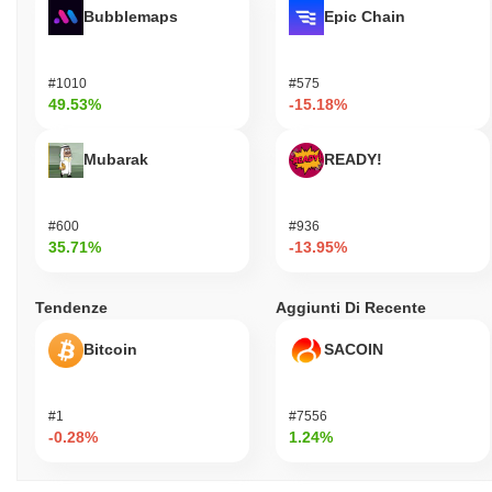
Bubblemaps
Epic Chain
#1010
#575
49.53%
-15.18%
Mubarak
READY!
#600
#936
35.71%
-13.95%
Tendenze
Aggiunti Di Recente
Bitcoin
SACOIN
#1
#7556
-0.28%
1.24%