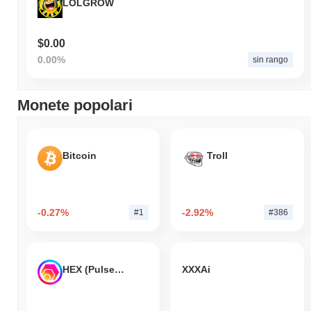
LOLGROW
$0.00
0.00%
sin rango
Monete popolari
Bitcoin
Troll
-0.27%
-2.92%
#1
#386
HEX (Pulsechain)
XXXAi