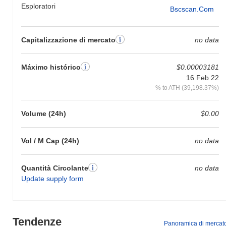
Esploratori
Bscscan.com
Capitalizzazione di mercato
no data
Máximo histórico
$0.00003181
16 Feb 22
% to ATH (39,198.37%)
Volume (24h)
$0.00
Vol / M Cap (24h)
no data
Quantità Circolante
no data
Update supply form
Tendenze
Panoramica di mercat