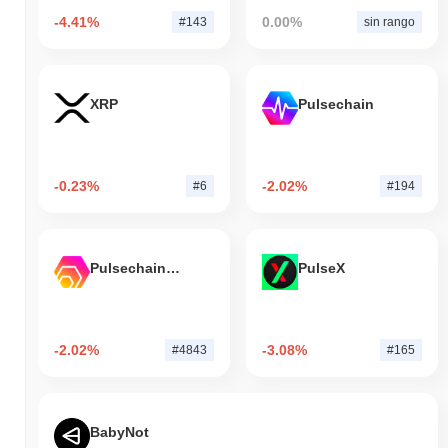
-4.41%
0.00%
#143
sin rango
XRP
Pulsechain
-0.23%
-2.02%
#6
#194
Pulsechain Bridged HEX (Pulsechain)
PulseX
-2.02%
-3.08%
#4843
#165
BabyNot