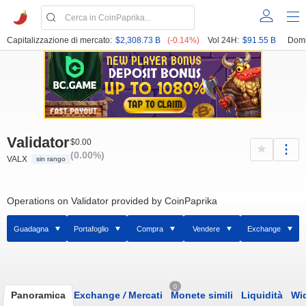
Capitalizzazione di mercato:
$2,308.73 B
(-0.14%)
Vol 24H:
$91.55 B
Domi
Validator
$0.00
(0.00%)
VALX
sin rango
Operations on Validator provided by CoinPaprika
Guadagna
Portafoglio
Compra
Vendere
Exchange
0
Panoramica
Exchange
/
Mercati
Monete simili
Liquidità
Wi