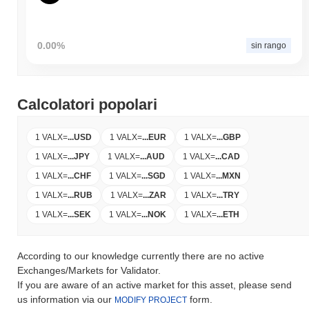
0.00%
sin rango
Calcolatori popolari
1 VALX
=
...
USD
1 VALX
=
...
EUR
1 VALX
=
...
GBP
1 VALX
=
...
JPY
1 VALX
=
...
AUD
1 VALX
=
...
CAD
1 VALX
=
...
CHF
1 VALX
=
...
SGD
1 VALX
=
...
MXN
1 VALX
=
...
RUB
1 VALX
=
...
ZAR
1 VALX
=
...
TRY
1 VALX
=
...
SEK
1 VALX
=
...
NOK
1 VALX
=
...
ETH
According to our knowledge currently there are no active
Exchanges/Markets for Validator.
If you are aware of an active market for this asset, please send
us information via our
form.
MODIFY PROJECT