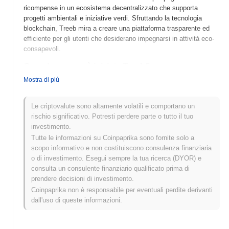
ricompense in un ecosistema decentralizzato che supporta
progetti ambientali e iniziative verdi. Sfruttando la tecnologia
blockchain, Treeb mira a creare una piattaforma trasparente ed
efficiente per gli utenti che desiderano impegnarsi in attività eco-
consapevoli.
Quando e come è iniziato Treeb?
Mostra di più
Treeb (TREEB) è stato lanciato nel 2022 come criptovaluta
focalizzata sulla promozione della sostenibilità e delle iniziative di
riforestazione. Sviluppato da un team appassionato di cause
Le criptovalute sono altamente volatili e comportano un
ambientali, Treeb mira a creare un impatto positivo integrando la
rischio significativo. Potresti perdere parte o tutto il tuo
tecnologia blockchain con progetti ecologici. Inizialmente elencato
investimento.
su varie borse di criptovalute, Treeb ha guadagnato slancio grazie
Tutte le informazioni su Coinpaprika sono fornite solo a
al suo impegno nel supportare gli sforzi di piantumazione di alberi
scopo informativo e non costituiscono consulenza finanziaria
e nel promuovere il coinvolgimento della comunità nella
o di investimento. Esegui sempre la tua ricerca (DYOR) e
conservazione ambientale.
consulta un consulente finanziario qualificato prima di
prendere decisioni di investimento.
Cosa ci riserva il futuro per Treeb?
Coinpaprika non è responsabile per eventuali perdite derivanti
Treeb (TREEB) è pronto a migliorare il suo ecosistema con
dall'uso di queste informazioni.
diversi aggiornamenti entusiasmanti sulla sua tabella di marcia.
Le funzionalità in arrivo includono il lancio di un modello di
governance decentralizzato, che consente alla comunità di