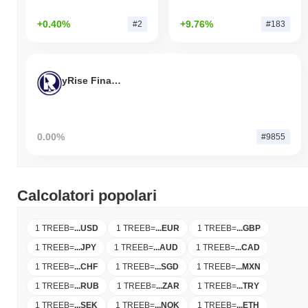
+0.40%
+9.76%
#2
#183
yRise Finance
0.00%
#9855
Calcolatori popolari
1 TREEB
=
...
USD
1 TREEB
=
...
EUR
1 TREEB
=
...
GBP
1 TREEB
=
...
JPY
1 TREEB
=
...
AUD
1 TREEB
=
...
CAD
1 TREEB
=
...
CHF
1 TREEB
=
...
SGD
1 TREEB
=
...
MXN
1 TREEB
=
...
RUB
1 TREEB
=
...
ZAR
1 TREEB
=
...
TRY
1 TREEB
=
...
SEK
1 TREEB
=
...
NOK
1 TREEB
=
...
ETH