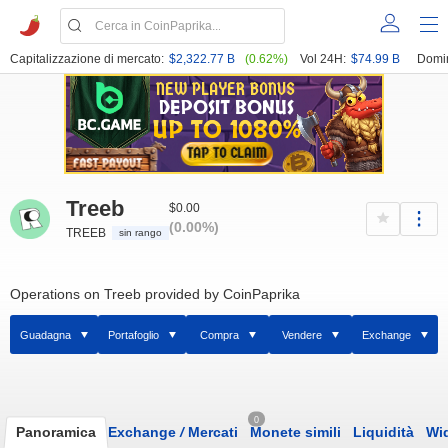
Capitalizzazione di mercato:
$2,322.77 B
(0.62%)
Vol 24H:
$74.99 B
Domi
Treeb
$0.00
(0.00%)
TREEB
sin rango
Operations on Treeb provided by CoinPaprika
Guadagna
Portafoglio
Compra
Vendere
Exchange
0
Panoramica
Exchange
/
Mercati
Monete simili
Liquidità
Wi