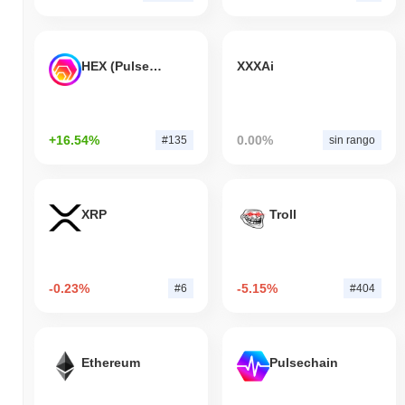
HEX (Pulsechain)
XXXAi
+16.54%
0.00%
#135
sin rango
XRP
Troll
-0.23%
-5.15%
#6
#404
Ethereum
Pulsechain