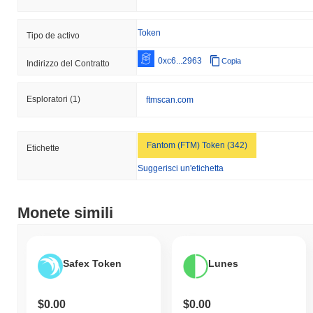
Token
Tipo de activo
0xc6...2963
Copia
Indirizzo del Contratto
Esploratori
(1)
ftmscan.com
Fantom (FTM) Token (342)
Etichette
Suggerisci un'etichetta
Monete simili
Safex Token
Lunes
$0.00
$0.00