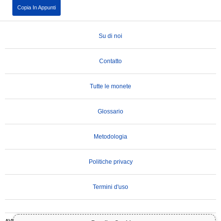
Copia In Appunti
Su di noi
Contatto
Tutte le monete
Glossario
Metodologia
Politiche privacy
Termini d'uso
AVVERTENZA IMPORTANTE:
Le criptovalute sono altamente volatili e comportano