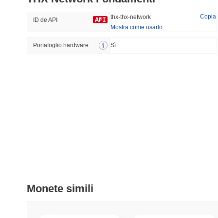
33.45%
-34.74%
Copia
thx-thx-network
ID de API
Mostra come usarlo
Portafoglio hardware
Tendenze
Sì
Aggiunti Di Recente
HEX (Pulsechain)
SACOIN
#153
#7125
3.9%
-0.05%
Monete simili