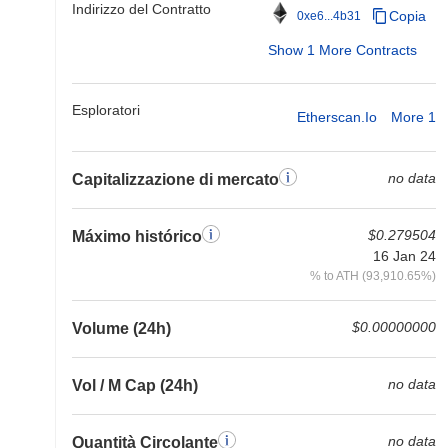
Indirizzo del Contratto
Copia
0xe6...4b31
Show 1 More Contracts
Esploratori
Etherscan.io
More 1
no data
Capitalizzazione di mercato
$0.279504
Máximo histórico
16 Jan 24
% to ATH (93,910.65%)
$0.00000000
Volume (24h)
no data
Vol / M Cap (24h)
no data
Quantità Circolante