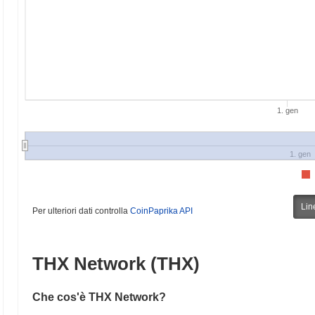
1. gen
1. gen
Lin
Per ulteriori dati controlla
CoinPaprika API
THX Network (THX)
Che cos'è THX Network?