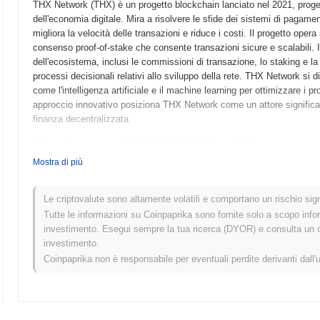
THX Network (THX) è un progetto blockchain lanciato nel 2021, progettato
dell'economia digitale. Mira a risolvere le sfide dei sistemi di pagame
migliora la velocità delle transazioni e riduce i costi. Il progetto op
consenso proof-of-stake che consente transazioni sicure e scalabili. Il
dell'ecosistema, inclusi le commissioni di transazione, lo staking e l
processi decisionali relativi allo sviluppo della rete. THX Network si d
come l'intelligenza artificiale e il machine learning per ottimizzare i 
approccio innovativo posiziona THX Network come un attore significat
finanza decentralizzata.
Quando e come è iniziato THX Network?
Mostra di più
THX Network è nato nell'ottobre 2018 quando il team fondatore ha rilas
tecnico del progetto. Il progetto ha lanciato il suo testnet nel marzo 
le sue funzionalità. Dopo la fase di test di successo, THX Network è
Le criptovalute sono altamente volatili e comportano un rischio signi
suo ingresso ufficiale nell'ecosistema blockchain. Lo sviluppo iniziale
Tutte le informazioni su Coinpaprika sono fornite solo a scopo info
decentralizzata mirata a migliorare l'esperienza utente nelle transazioni
investimento. Esegui sempre la tua ricerca (DYOR) e consulta un con
avvenuta attraverso un'Offerta Iniziale di Monete (ICO) nel novembre 20
investimento.
sforzi di marketing. Questi passaggi fondamentali hanno stabilito la tr
Coinpaprika non è responsabile per eventuali perdite derivanti dall'
suo ecosistema e il coinvolgimento della comunità.
Cosa ci aspetta per THX Network?
Secondo aggiornamenti ufficiali, THX Network si sta preparando per un