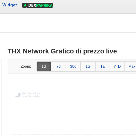
Widget
THX Network Grafico di prezzo live
Zoom:
1d
7d
30d
1q
1a
YTD
Max