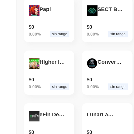
Papi
SECT BOT
$0
$0
0.00%
0.00%
sin rango
sin rango
HIgher IMO
Converge Bot
$0
$0
0.00%
0.00%
sin rango
sin rango
eFin Decentralized
LunarLattice
$0
$0