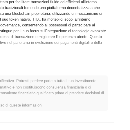
 per facilitare transazioni fluide ed efficienti all'interno
nto tradizionali fornendo una piattaforma decentralizzata che
era su una blockchain proprietaria, utilizzando un meccanismo di
 suo token nativo, THX, ha molteplici scopi all'interno
a governance, consentendo ai possessori di partecipare ai
istingue per il suo focus sull'integrazione di tecnologie avanzate
processi di transazione e migliorare l'esperienza utente. Questo
ivo nel panorama in evoluzione dei pagamenti digitali e della
ciato il proprio whitepaper, delineando la visione e il framework
2019, consentendo a sviluppatori e primi adottanti di sperimentare
 passato al lancio del mainnet nel settembre 2019, segnando il
ficativo. Potresti perdere parte o tutto il tuo investimento.
 si è concentrato sulla creazione di una piattaforma
rmativo e non costituiscono consulenza finanziaria o di
 e nei servizi digitali. La distribuzione iniziale del token è
sulente finanziario qualificato prima di prendere decisioni di
18, che ha aiutato a raccogliere fondi per ulteriori sviluppi e
aiettoria di crescita di THX Network e hanno gettato le basi per il
uso di queste informazioni.
 significativo aggiornamento del protocollo mirato a migliorare