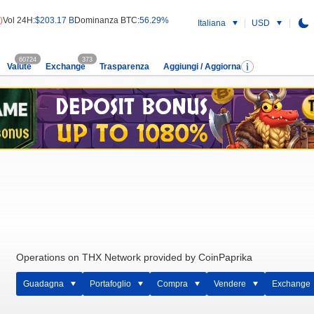
)
Vol 24H:
$203.17 B
Dominanza BTC:
56.29%
Italiana
USD
60724
373
Valute
Exchange
Trasparenza
Aggiungi / Aggiorna
Operations on THX Network provided by CoinPaprika
Guadagna
Portafoglio
Compra
Vendere
Exchange