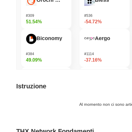
Orochi Network
Bless
#309
#536
51.54%
-54.72%
Biconomy
Aergo
#384
#1114
49.09%
-37.16%
ETHGas
Shardeum
Istruzione
#371
#1690
39.37%
-36.23%
Al momento non ci sono artico
Hashflow
DODO
THX Network Fondamenti
#942
#698