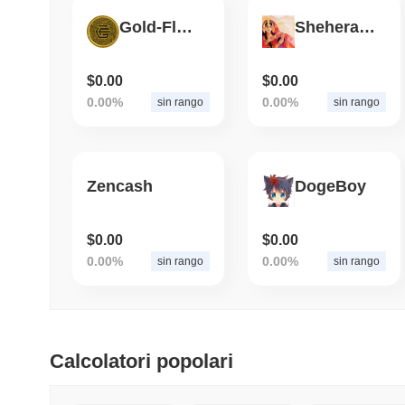
Gold-Flag Coin
Sheherazade
$0.00
$0.00
0.00%
0.00%
sin rango
sin rango
Zencash
DogeBoy
$0.00
$0.00
0.00%
0.00%
sin rango
sin rango
Calcolatori popolari