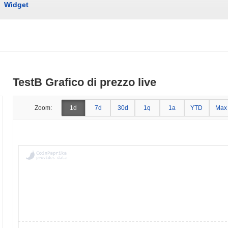
Widget
TestB Grafico di prezzo live
Zoom:
1d
7d
30d
1q
1a
YTD
Max