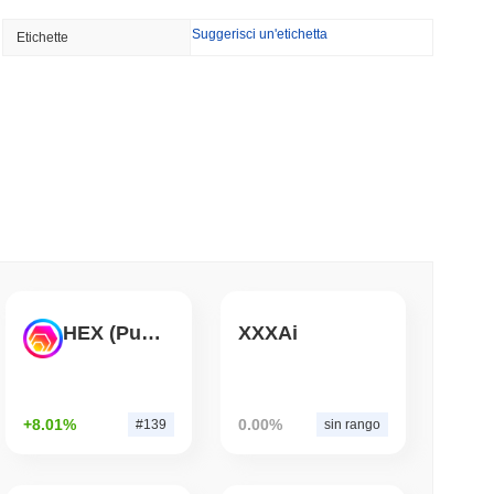
Suggerisci un'etichetta
Etichette
nza di broker-dealer negli Stati Uniti per
mo di lettura
TORS
o mentre si avvicina la pausa di agosto
mo di lettura
a corsa bancaria per tokenizzare i depositi
HEX (Pulsechain)
XXXAi
mo di lettura
+8.01%
0.00%
#139
sin rango
di dollari mentre il gigante della logistica AZ-
ulla stablecoin yen