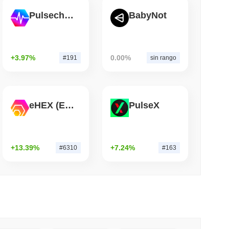
Pulsechain
BabyNot
mo di lettura
Bitcoin Red Team segnala 85 bug critici in
+3.97%
0.00%
#191
sin rango
eHEX (Ethereum)
PulseX
+13.39%
+7.24%
#6310
#163