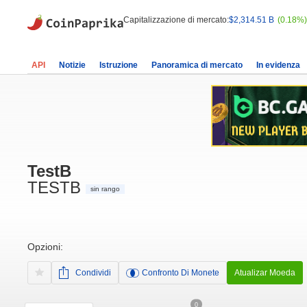
Capitalizzazione di mercato:
$2,314.51 B
(0.18%)
API
Notizie
Istruzione
Panoramica di mercato
In evidenza
TestB
TESTB
sin rango
Opzioni:
Condividi
Confronto Di Monete
Atualizar Moeda
0