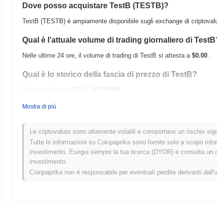
Dove posso acquistare TestB (TESTB)?
TestB (TESTB) è ampiamente disponibile sugli exchange di criptovalu
Qual è l'attuale volume di trading giornaliero di TestB
Nelle ultime 24 ore, il volume di trading di TestB si attesta a
$0.00
.
Qual è lo storico della fascia di prezzo di TestB?
Massimo Storico (ATH):
$0.000394
Minimo Storico (ATL):
$0.00
Mostra di più
TestB è attualmente scambiato
~73.31%
al di sotto del suo ATH .
Le criptovalute sono altamente volatili e comportano un rischio signi
Come si sta comportando TestB rispetto al mercato 
Tutte le informazioni su Coinpaprika sono fornite solo a scopo info
investimento. Esegui sempre la tua ricerca (DYOR) e consulta un con
Negli ultimi 7 giorni, TestB ha guadagnato
0.00%
, sottoperformando i
investimento.
0.18%
. Ciò indica un ritardo temporaneo nell'azione del prezzo di TE
Coinpaprika non è responsabile per eventuali perdite derivanti dall'