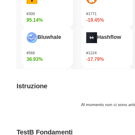
#300
#1771
95.14%
-19.45%
Bluwhale
Hashflow
#566
#1224
36.93%
-17.79%
Simon's Cat
Janction
Istruzione
#751
#363
33.65%
-15.05%
Al momento non ci sono artico
AI Rig Complex
HarryPotterObamaSonic10Inu (ETH)
TestB Fondamenti
#287
#672