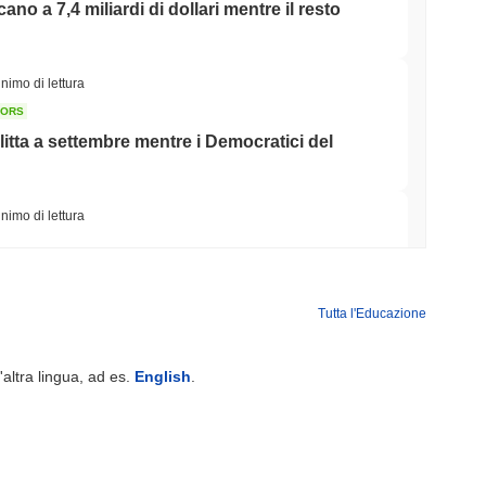
icano a 7,4 miliardi di dollari mentre il resto
nimo di lettura
TORS
litta a settembre mentre i Democratici del
nimo di lettura
iera di tokenizzazione nel settore immobiliare
Tutta l'Educazione
minimo di lettura
'altra lingua, ad es.
English
.
Street alla Sua App Crypto nel Regno Unito
minimo di lettura