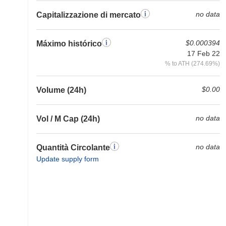
no data
Capitalizzazione di mercato
$0.000394
Máximo histórico
17 Feb 22
% to ATH (274.69%)
$0.00
Volume (24h)
no data
Vol / M Cap (24h)
no data
Quantità Circolante
Update supply form