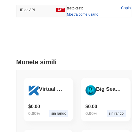
31%
-14.91%
Copia
testb-testb
ID de API
Mostra come usarlo
Tendenze
Aggiunti Di Recente
HEX (Pulsechain)
SACOIN
#139
#10279
8.01%
0.9%
Monete simili
Virtual K-Pop Token
Big Search Network Token
$0.00
$0.00
0.00%
0.00%
sin rango
sin rango