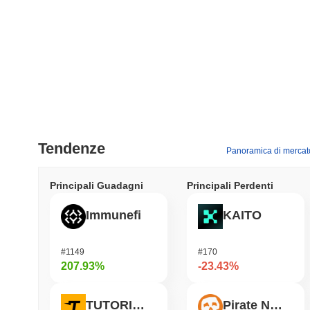
Tendenze
Panoramica di mercat
Principali Guadagni
Principali Perdenti
Immunefi
KAITO
#1149
#170
207.93%
-23.43%
TUTORIAL
Pirate Nation Token