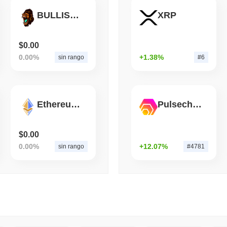
BULLISHAPE
XRP
August 07 2026
(1 day ago)
,
3 mini
BITCOIN
HACKERS
'Estremamente grave': il 
$0.00
circa un giorno
0.00%
+1.38%
sin rango
#6
Ethereum One
Pulsechain Bridged HEX (Pulsechain)
$0.00
0.00%
+12.07%
sin rango
#4781