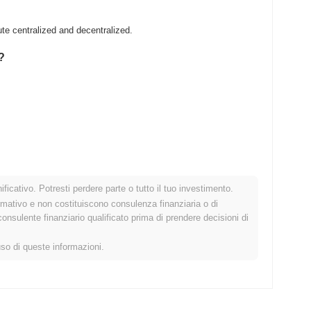
te centralized and decentralized.
?
ficativo. Potresti perdere parte o tutto il tuo investimento.
crypto più ampio?
rmativo e non costituiscono consulenza finanziaria o di
sulente finanziario qualificato prima di prendere decisioni di
l mercato crypto complessivo che ha registrato un guadagno del
STB rispetto allo slancio del mercato più ampio.
uso di queste informazioni.