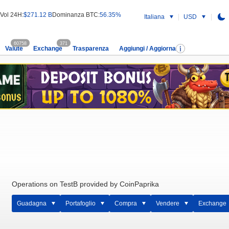
Vol 24H:
$271.12 B
Dominanza BTC:
56.35%
Italiana
USD
60758
371
Valute
Exchange
Trasparenza
Aggiungi / Aggiorna
Operations on TestB provided by CoinPaprika
Guadagna
Portafoglio
Compra
Vendere
Exchange