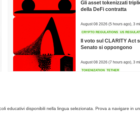
Gli asset tokenizzati tripl
della DeFi contratta
August 08 2026
(5 hours ago)
,
3 mi
CRYPTO REGULATIONS
US REGULA
Il voto sul CLARITY Act s
Senato si oppongono
August 08 2026
(7 hours ago)
,
3 mi
TOKENIZATION
TETHER
Tether pianta la sua band
dell'Arabia Saudita
August 07 2026
(21 hours ago)
,
3 
li educativi disponibili nella lingua selezionata. Prova a navigare in un
COINBASE
TRADING
Coinbase Aggiunge Wall 
con 4.000 Azioni
August 07 2026
(23 hours ago)
,
3 