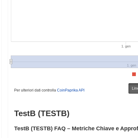
1. gen
1. gen
Lin
Per ulteriori dati controlla
CoinPaprika API
TestB (TESTB)
TestB (TESTB) FAQ – Metriche Chiave e Appro