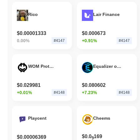
Rico
Lair Finance
$0.00001333
$0.000673
0.00%
+0.91%
#4147
#4147
WOM Protocol
Equalizer on Sonic
$0.029981
$0.080602
+0.01%
+7.23%
#4148
#4148
Playcent
Cheems
$0.0
169
$0.00006369
9