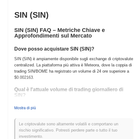
SIN (SIN)
SIN (SIN) FAQ – Metriche Chiave e
Approfondimenti sul Mercato
Dove posso acquistare SIN (SIN)?
SIN (SIN) è ampiamente disponibile sugli exchange di criptovalute
centralized. La piattaforma più attiva è Meteora, dove la coppia di
trading SIN/BOME ha registrato un volume di 24 ore superiore a
$0.002163
.
Qual è l'attuale volume di trading giornaliero di
SIN?
Nelle ultime 24 ore, il volume di trading di SIN si attesta a
Mostra di più
$0.002163
, mostrando un aumento del
23.58%
rispetto al giorno
precedente. Ciò suggerisce un aumento a breve termine
dell'attività di trading.
Le criptovalute sono altamente volatili e comportano un
rischio significativo. Potresti perdere parte o tutto il tuo
Qual è lo storico della fascia di prezzo di SIN?
investimento.