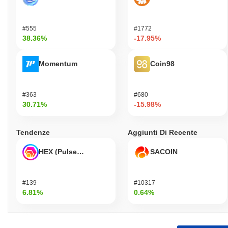
#555
#1772
38.36%
-17.95%
Momentum
Coin98
#363
#680
30.71%
-15.98%
Tendenze
Aggiunti Di Recente
HEX (Pulsechain)
SACOIN
#139
#10317
6.81%
0.64%