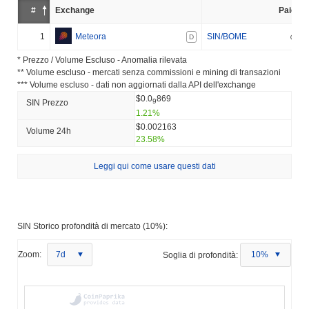
#
Exchange
Paio
1
Meteora
SIN/BOME
D
* Prezzo / Volume Escluso - Anomalia rilevata
** Volume escluso - mercati senza commissioni e mining di transazioni
*** Volume escluso - dati non aggiornati dalla API dell'exchange
$0.0
869
9
SIN Prezzo
1.21%
$0.002163
Volume 24h
23.58%
Leggi qui come usare questi dati
SIN Storico profondità di mercato (10%):
Zoom:
7d
Soglia di profondità:
10%