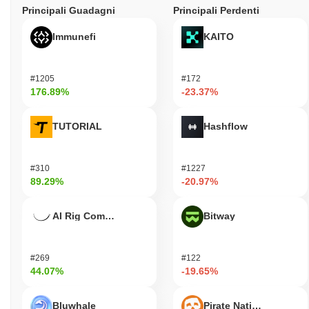
Principali Guadagni
Principali Perdenti
Immunefi
KAITO
#1205
#172
176.89%
-23.37%
TUTORIAL
Hashflow
#310
#1227
89.29%
-20.97%
AI Rig Complex
Bitway
#269
#122
44.07%
-19.65%
Bluwhale
Pirate Nation Token