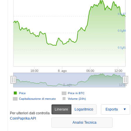
0.0
87
9
0.0
84
9
0.0
81
9
18:00
8. ago
06:00
12:00
8. ago
12:00
Price
Price in BTC
Capitalizzazione di mercato
Volume (24h)
Linerare
Logaritmico
Esporta
Per ulteriori dati controlla
CoinPaprika API
Analisi Tecnica