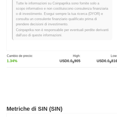
Tutte le informazioni su Coinpaprika sono fornite solo a
Massimo Storico (ATH):
$0.00000053
scopo informativo e non costituiscono consulenza finanziaria
Minimo Storico (ATL):
$0.00
o di investimento. Esegui sempre la tua ricerca (DYOR) e
consulta un consulente finanziario qualificato prima di
SIN è attualmente scambiato
~99.84%
al di sotto del suo ATH .
prendere decisioni di investimento.
Coinpaprika non è responsabile per eventuali perdite derivanti
Qual è l'attuale capitalizzazione di mercato di SIN?
dall'uso di queste informazioni.
La capitalizzazione di mercato di SIN è di circa
$5,789.00
,
classificandolo al #4144 posto a livello mondiale per dimensione
di mercato. Questa cifra è calcolata in base alla sua offerta
circolante di 6 656 929 219 474 token SIN.
Cambio de precio:
High:
Low
1.34%
USD0.0
905
USD0.0
81
9
9
Come si sta comportando SIN rispetto al mercato
crypto più ampio?
Negli ultimi 7 giorni, SIN ha guadagnato
0.00%
, superando il
mercato crypto complessivo che ha registrato un calo del
0.12%
.
Ciò indica una forte performance nell'azione del prezzo di SIN
rispetto allo slancio del mercato più ampio.
Metriche di SIN (SIN)