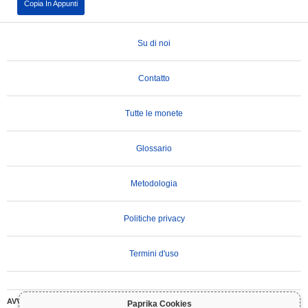
Copia In Appunti
Su di noi
Contatto
Tutte le monete
Glossario
Metodologia
Politiche privacy
Termini d'uso
AVVERTENZA IMPORTANTE:
Le criptovalute sono altamente volatili e comportano
Paprika Cookies