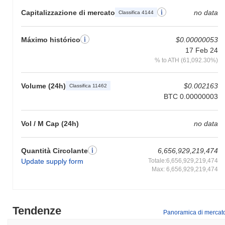
Capitalizzazione di mercato
no data
Classifica 4144
Máximo histórico
$0.00000053
17 Feb 24
% to ATH (61,092.30%)
Volume (24h)
$0.002163
Classifica 11462
BTC 0.00000003
Vol / M Cap (24h)
no data
Quantità Circolante
6,656,929,219,474
Update supply form
Totale:6,656,929,219,474
Max: 6,656,929,219,474
Tendenze
Panoramica di mercat