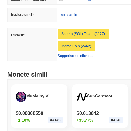
Esploratori
(1)
solscan.io
Solana (SOL) Token (8127)
Etichette
Meme Coin (2462)
Suggerisci un'etichetta
Monete simili
Music by Virtuals
SunContract
$0.00008550
$0.013842
+1.10%
+39.77%
#4145
#4146