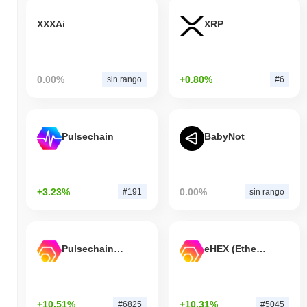
XXXAi
XRP
0.00%
+0.80%
sin rango
#6
Pulsechain
BabyNot
+3.23%
0.00%
#191
sin rango
Pulsechain Bridged HEX (Pulsechain)
eHEX (Ethereum)
+10.51%
+10.31%
#6825
#5045