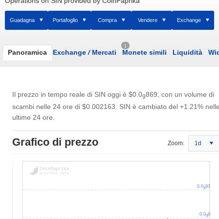
Operations on SIN provided by CoinPaprika
Guadagna
Portafoglio
Compra
Vendere
Exchange
1
Panoramica
Exchange
/
Mercati
Monete simili
Liquidità
Wi
Il prezzo in tempo reale di SIN oggi è
$0.0
869
, con un volume di
9
scambi nelle 24 ore di
$0.002163
. SIN è cambiato del +1.21% nell
ultime 24 ore.
Grafico di prezzo
Zoom:
1d
0.0
93
9
0.0
9
9