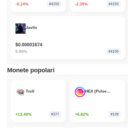
-0.14%
-2.35%
#4150
#4150
Javlis
$0.00001674
0.00%
#4150
Monete popolari
Troll
HEX (Pulsechain)
+13.40%
+6.82%
#377
#139