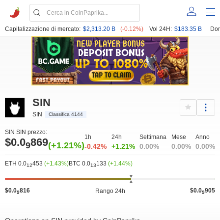
Capitalizzazione di mercato:
$2,313.20 B
(-0.12%)
Vol 24H:
$183.35 B
Dom
SIN
SIN
Classifica 4144
SIN SIN prezzo:
1h
24h
Settimana
Mese
Anno
$0.0
869
9
(+1.21%)
-0.42%
+1.21%
0.00%
0.00%
0.00%
ETH 0.0
453
(+1.43%)
BTC 0.0
133
(+1.44%)
12
13
$0.0
816
$0.0
905
Rango 24h
9
9