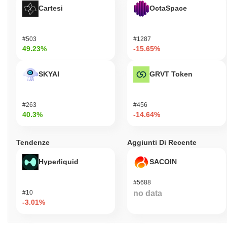
Cartesi
OctaSpace
#503
#1287
49.23%
-15.65%
SKYAI
GRVT Token
#263
#456
40.3%
-14.64%
Tendenze
Aggiunti Di Recente
Hyperliquid
SACOIN
#5688
#10
no data
-3.01%