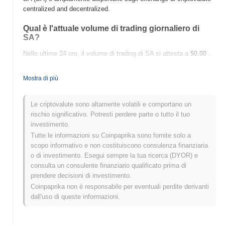
centralized and decentralized.
Qual è l'attuale volume di trading giornaliero di
SA?
Nelle ultime 24 ore, il volume di trading di SA si attesta a
$0.00
.
Qual è lo storico della fascia di prezzo di SA?
Mostra di più
Massimo Storico (ATH):
$0.0
148
8
Minimo Storico (ATL):
$0.00
Le criptovalute sono altamente volatili e comportano un
rischio significativo. Potresti perdere parte o tutto il tuo
SA è attualmente scambiato
~1.05%
al di sotto del suo ATH .
investimento.
Tutte le informazioni su Coinpaprika sono fornite solo a
Come si sta comportando SA rispetto al mercato
scopo informativo e non costituiscono consulenza finanziaria
crypto più ampio?
o di investimento. Esegui sempre la tua ricerca (DYOR) e
Negli ultimi 7 giorni, SA ha guadagnato
0.00%
, sottoperformando
consulta un consulente finanziario qualificato prima di
il mercato crypto complessivo che ha registrato un guadagno del
prendere decisioni di investimento.
0.81%
. Ciò indica un ritardo temporaneo nell'azione del prezzo di
Coinpaprika non è responsabile per eventuali perdite derivanti
SA rispetto allo slancio del mercato più ampio.
dall'uso di queste informazioni.