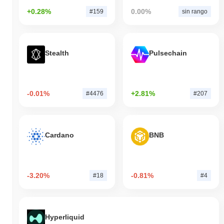
+0.28%
0.00%
#159
sin rango
Stealth
Pulsechain
-0.01%
+2.81%
#4476
#207
Cardano
BNB
-3.20%
-0.81%
#18
#4
Hyperliquid