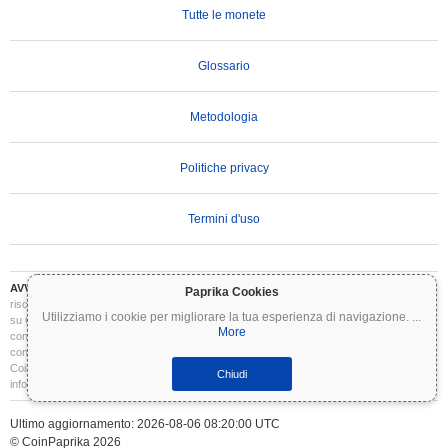
Tutte le monete
Glossario
Metodologia
Politiche privacy
Termini d'uso
AVVERTENZA IMPORTANTE:
Le criptovalute sono altamente volatili e comportano
Paprika Cookies
rischi significativi. Potresti perdere parte o tutto il tuo investimento. Tutte le informazioni
Utilizziamo i cookie per migliorare la tua esperienza di navigazione.
...
su Coinpaprika sono fornite esclusivamente a scopo informativo e non costituiscono
More
consulenza finanziaria o di investimento. Conduci sempre le tue ricerche (DYOR) e
consulta un consulente finanziario qualificato prima di prendere decisioni di investimento.
Coinpaprika non è responsabile per eventuali perdite derivanti dall'uso di queste
Chiudi
informazioni.
Ultimo aggiornamento: 2026-08-06 08:20:00 UTC
© CoinPaprika 2026