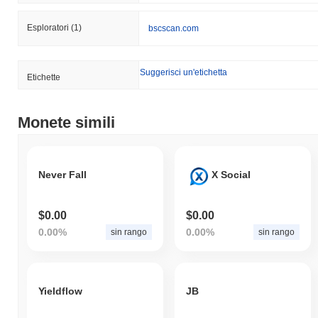
Esploratori
(1)
bscscan.com
Suggerisci un'etichetta
Etichette
Monete simili
Never Fall
X Social
$0.00
$0.00
0.00%
0.00%
sin rango
sin rango
Yieldflow
JB