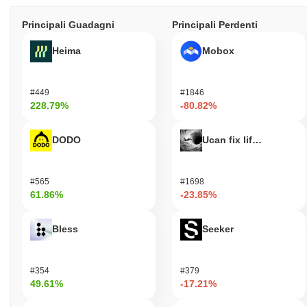
Principali Guadagni
Principali Perdenti
Heima
Mobox
#449
#1846
228.79%
-80.82%
DODO
Ucan fix life in1day
#565
#1698
61.86%
-23.85%
Bless
Seeker
#354
#379
49.61%
-17.21%