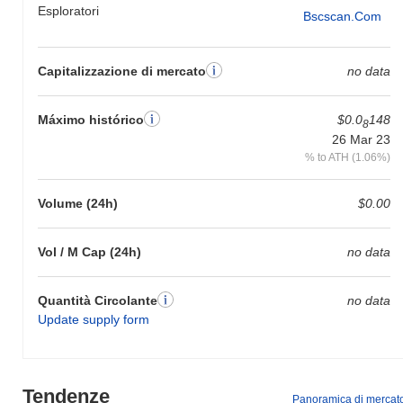
Esploratori
Bscscan.com
Capitalizzazione di mercato
no data
Máximo histórico
$0.0
148
8
26 Mar 23
% to ATH (1.06%)
Volume (24h)
$0.00
Vol / M Cap (24h)
no data
Quantità Circolante
no data
Update supply form
Tendenze
Panoramica di mercat