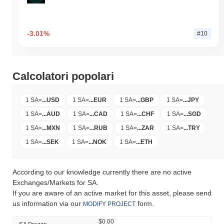
-3.01%
#10
Calcolatori popolari
1 SA
=
...
USD
1 SA
=
...
EUR
1 SA
=
...
GBP
1 SA
=
...
JPY
1 SA
=
...
AUD
1 SA
=
...
CAD
1 SA
=
...
CHF
1 SA
=
...
SGD
1 SA
=
...
MXN
1 SA
=
...
RUB
1 SA
=
...
ZAR
1 SA
=
...
TRY
1 SA
=
...
SEK
1 SA
=
...
NOK
1 SA
=
...
ETH
According to our knowledge currently there are no active
Exchanges/Markets for SA.
If you are aware of an active market for this asset, please send
us information via our
form.
MODIFY PROJECT
$0.00