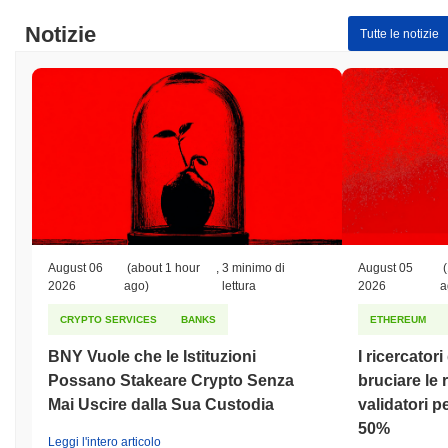
Notizie
Tutte le notizie
August 06
(about 1 hour
,
3 minimo di
August 05
(
2026
ago)
lettura
2026
a
CRYPTO SERVICES
BANKS
ETHEREUM
BNY Vuole che le Istituzioni
I ricercator
Possano Stakeare Crypto Senza
bruciare le
Mai Uscire dalla Sua Custodia
validatori pe
50%
Leggi l'intero articolo