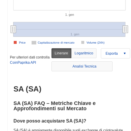
1. gen
1. gen
Price
Capitalizzazione di mercato
Volume (24h)
Linerare
Logaritmico
Esporta
Per ulteriori dati controlla
CoinPaprika API
Analisi Tecnica
SA (SA)
SA (SA) FAQ – Metriche Chiave e
Approfondimenti sul Mercato
Dove posso acquistare SA (SA)?
SA (SA) è ampiamente disponibile sugli exchange di criptovalute