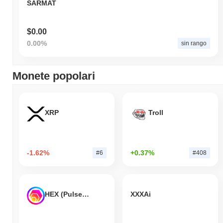
SARMAT
$0.00
0.00%
sin rango
Monete popolari
XRP
Troll
-1.62%
+0.37%
#6
#408
HEX (Pulsechain)
XXXAi