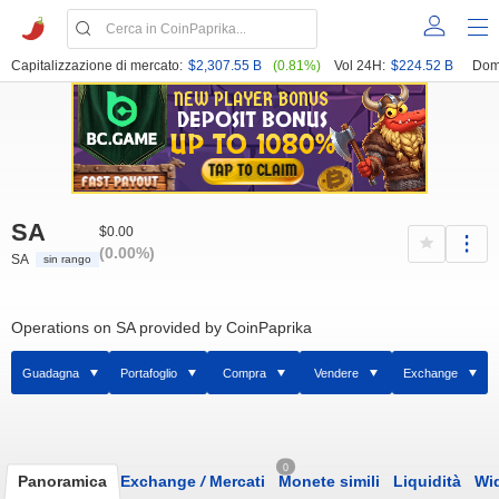
Capitalizzazione di mercato:
$2,307.55 B
(0.81%)
Vol 24H:
$224.52 B
Dom
SA
$0.00
(0.00%)
SA
sin rango
Operations on SA provided by CoinPaprika
Guadagna
Portafoglio
Compra
Vendere
Exchange
0
Panoramica
Exchange
/
Mercati
Monete simili
Liquidità
Wi