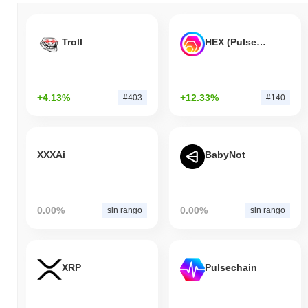
Troll
HEX (Pulsechain)
+4.13%
+12.33%
#403
#140
XXXAi
BabyNot
0.00%
0.00%
sin rango
sin rango
XRP
Pulsechain