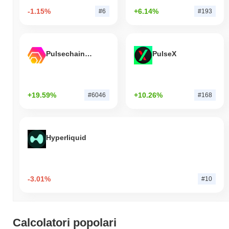
-1.15%
+6.14%
#6
#193
Pulsechain Bridged HEX (Pulsechain)
PulseX
+19.59%
+10.26%
#6046
#168
Hyperliquid
-3.01%
#10
Calcolatori popolari