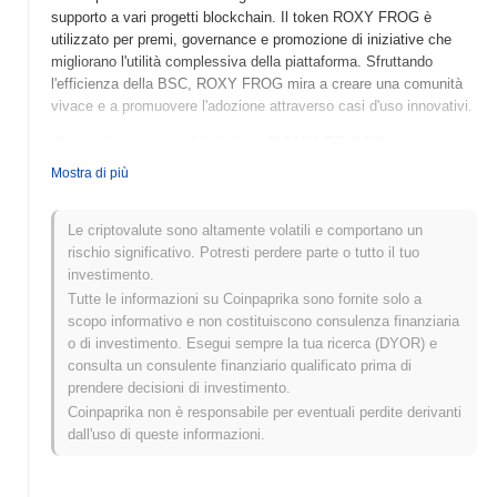
supporto a vari progetti blockchain. Il token ROXY FROG è
utilizzato per premi, governance e promozione di iniziative che
migliorano l'utilità complessiva della piattaforma. Sfruttando
l'efficienza della BSC, ROXY FROG mira a creare una comunità
vivace e a promuovere l'adozione attraverso casi d'uso innovativi.
Quando e come è iniziato ROXY FROG?
Mostra di più
ROXY FROG è stato lanciato nel 2021 ed è stato sviluppato da
un team di appassionati di criptovalute con l'obiettivo di creare un
token guidato dalla comunità. Il progetto si concentra sul favorire
Le criptovalute sono altamente volatili e comportano un
il coinvolgimento e i premi all'interno del suo ecosistema.
rischio significativo. Potresti perdere parte o tutto il tuo
Inizialmente elencato su vari exchange decentralizzati, ROXY
investimento.
FROG ha guadagnato slancio grazie alle sue caratteristiche
Tutte le informazioni su Coinpaprika sono fornite solo a
uniche e alle iniziative della comunità, contribuendo al suo
scopo informativo e non costituiscono consulenza finanziaria
sviluppo precoce e alla popolarità nello spazio crypto.
o di investimento. Esegui sempre la tua ricerca (DYOR) e
consulta un consulente finanziario qualificato prima di
Cosa ci aspetta per ROXY FROG?
prendere decisioni di investimento.
ROXY FROG è pronto a migliorare il suo ecosistema con diversi
Coinpaprika non è responsabile per eventuali perdite derivanti
aggiornamenti entusiasmanti sulla sua tabella di marcia. Le
dall'uso di queste informazioni.
funzionalità in arrivo includono il lancio di un exchange
decentralizzato e l'integrazione con i marketplace NFT, mirati ad
espandere il coinvolgimento degli utenti e l'utilità. Inoltre, la