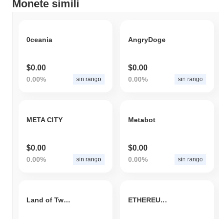
Monete simili
0ceania
AngryDoge
$0.00
$0.00
0.00%
0.00%
sin rango
sin rango
META CITY
Metabot
$0.00
$0.00
0.00%
0.00%
sin rango
sin rango
Land of Twin Cities
ETHEREUM CASH