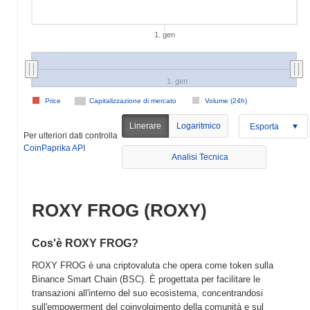
1. gen
1. gen
Price
Capitalizzazione di mercato
Volume (24h)
Linerare
Logaritmico
Esporta
Per ulteriori dati controlla
CoinPaprika API
Analisi Tecnica
ROXY FROG (ROXY)
Cos'è ROXY FROG?
ROXY FROG è una criptovaluta che opera come token sulla
Binance Smart Chain (BSC). È progettata per facilitare le
transazioni all'interno del suo ecosistema, concentrandosi
sull'empowerment del coinvolgimento della comunità e sul