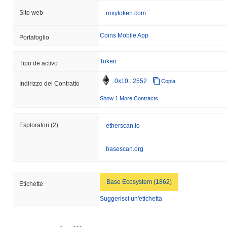
Sito web
roxytoken.com
Coins Mobile App
Portafoglio
Token
Tipo de activo
0x10...2552
Copia
Indirizzo del Contratto
Show 1 More Contracts
Esploratori
(2)
etherscan.io
basescan.org
Base Ecosystem (1862)
Etichette
Suggerisci un'etichetta