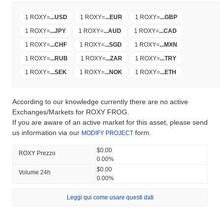
1 ROXY
=
...
USD
1 ROXY
=
...
EUR
1 ROXY
=
...
GBP
1 ROXY
=
...
JPY
1 ROXY
=
...
AUD
1 ROXY
=
...
CAD
1 ROXY
=
...
CHF
1 ROXY
=
...
SGD
1 ROXY
=
...
MXN
1 ROXY
=
...
RUB
1 ROXY
=
...
ZAR
1 ROXY
=
...
TRY
1 ROXY
=
...
SEK
1 ROXY
=
...
NOK
1 ROXY
=
...
ETH
According to our knowledge currently there are no active
Exchanges/Markets for ROXY FROG.
If you are aware of an active market for this asset, please send
us information via our
form.
MODIFY PROJECT
$0.00
ROXY Prezzo
0.00%
$0.00
Volume 24h
0.00%
Leggi qui come usare questi dati