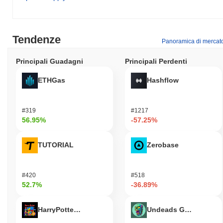
anche investitori interessati al crescente mercato degli NFT. Con
un focus sullo sviluppo guidato dalla comunità, ROXY FROG
favorisce la collaborazione tra i suoi utenti per creare e
condividere asset digitali.
Tendenze
Panoramica di mercat
Come è protetto ROXY FROG?
Principali Guadagni
Principali Perdenti
ROXY FROG protegge la sua rete attraverso un meccanismo di
consenso unico chiamato Proof of Stake (PoS), che migliora la
ETHGas
Hashflow
protezione della blockchain consentendo ai validatori di
partecipare alla rete in base alla quantità di token che detengono
e sono disposti a "mettere in stake". Questo metodo non solo
#319
#1217
garantisce una validazione efficiente delle transazioni, ma
56.95%
-57.25%
incentiva anche i validatori ad agire nel miglior interesse della
rete, rafforzando così la sicurezza complessiva della rete.
TUTORIAL
Zerobase
ROXY FROG ha affrontato controversie o rischi?
ROXY FROG ha affrontato sfide significative, comprese
#420
#518
preoccupazioni riguardo all'estrema volatilità che può portare a
52.7%
-36.89%
rapidi cambiamenti di prezzo. Inoltre, il progetto è stato scrutinato
per potenziali incidenti di sicurezza, sollevando allarmi sul rischio
di hack o rug pulls. Questioni legali relative alla conformità e alla
HarryPotterObamaSonic10Inu (ETH)
Undeads Games
trasparenza del progetto hanno anche suscitato controversie