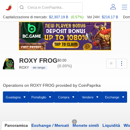
Capitalizzazione di mercato:
$2,307.19 B
(0.57%)
Vol 24H:
$216.17 B
Dom
ROXY FROG
$0.00
(0.00%)
ROXY
sin rango
Operations on ROXY FROG provided by CoinPaprika
Guadagna
Portafoglio
Compra
Vendere
Exchange
0
Panoramica
Exchange
/
Mercati
Monete simili
Liquidità
Wi