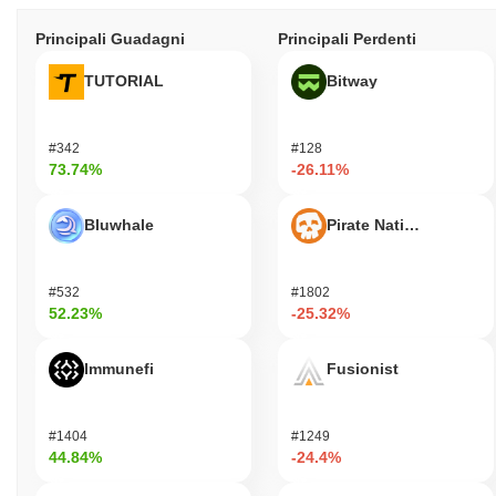
Principali Guadagni
Principali Perdenti
TUTORIAL
Bitway
#342
#128
73.74%
-26.11%
Bluwhale
Pirate Nation Token
#532
#1802
52.23%
-25.32%
Immunefi
Fusionist
#1404
#1249
44.84%
-24.4%