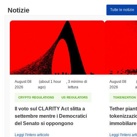
Notizie
Tutte le notizie
August 08
(about 1 hour
,
3 minimo di
August 08
2026
ago)
lettura
2026
CRYPTO REGULATIONS
US REGULATORS
TOKENIZATION
Il voto sul CLARITY Act slitta a
Tether piant
settembre mentre i Democratici
tokenizzazi
del Senato si oppongono
immobiliare
Leggi l'intero articolo
Leggi l'intero art