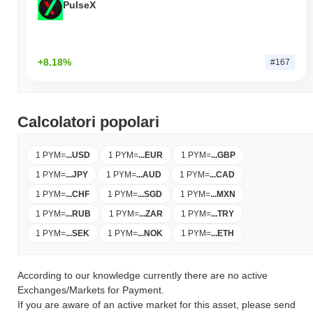
PulseX
+8.18%
#167
Calcolatori popolari
1 PYM
=
...
USD
1 PYM
=
...
EUR
1 PYM
=
...
GBP
1 PYM
=
...
JPY
1 PYM
=
...
AUD
1 PYM
=
...
CAD
1 PYM
=
...
CHF
1 PYM
=
...
SGD
1 PYM
=
...
MXN
1 PYM
=
...
RUB
1 PYM
=
...
ZAR
1 PYM
=
...
TRY
1 PYM
=
...
SEK
1 PYM
=
...
NOK
1 PYM
=
...
ETH
According to our knowledge currently there are no active
Exchanges/Markets for Payment.
If you are aware of an active market for this asset, please send