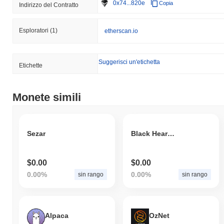
0x74...820e
Copia
Indirizzo del Contratto
Esploratori
(1)
etherscan.io
Suggerisci un'etichetta
Etichette
Monete simili
Sezar
Black Hearted Cyber Baby Angel Token
$0.00
$0.00
0.00%
0.00%
sin rango
sin rango
Alpaca
OzNet