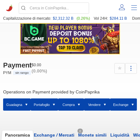
Capitalizzazione di mercato:
$2,312.32 B
(0.26%)
Vol 24H:
$284.11 B
Dom
Payment
$0.00
(0.00%)
PYM
sin rango
Operations on Payment provided by CoinPaprika
Guadagna
Portafoglio
Compra
Vendere
Exchange
0
Panoramica
Exchange
/
Mercati
Monete simili
Liquidità
Wi