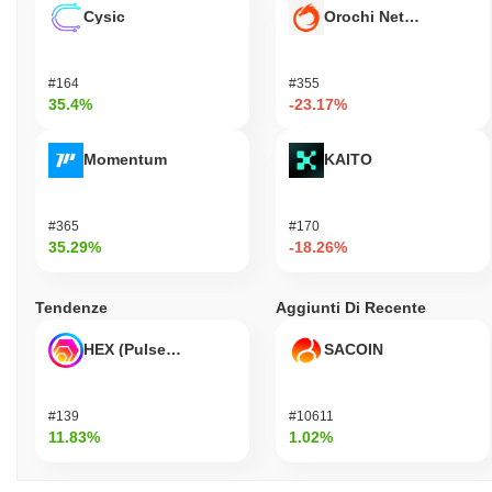
Cysic
Orochi Network
#164
#355
35.4%
-23.17%
Momentum
KAITO
#365
#170
35.29%
-18.26%
Tendenze
Aggiunti Di Recente
HEX (Pulsechain)
SACOIN
#139
#10611
11.83%
1.02%