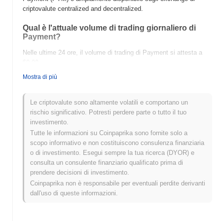
criptovalute centralized and decentralized.
Qual è l'attuale volume di trading giornaliero di
Payment?
Nelle ultime 24 ore, il volume di trading di Payment si attesta a
$0.00
.
Mostra di più
Qual è lo storico della fascia di prezzo di
Payment?
Le criptovalute sono altamente volatili e comportano un
Massimo Storico (ATH):
$0.110645
rischio significativo. Potresti perdere parte o tutto il tuo
Minimo Storico (ATL):
$0.00
investimento.
Tutte le informazioni su Coinpaprika sono fornite solo a
Payment è attualmente scambiato
~1.81%
al di sotto del suo ATH
scopo informativo e non costituiscono consulenza finanziaria
.
o di investimento. Esegui sempre la tua ricerca (DYOR) e
consulta un consulente finanziario qualificato prima di
Come si sta comportando Payment rispetto al
prendere decisioni di investimento.
mercato crypto più ampio?
Coinpaprika non è responsabile per eventuali perdite derivanti
Negli ultimi 7 giorni, Payment ha guadagnato
0.00%
,
dall'uso di queste informazioni.
sottoperformando il mercato crypto complessivo che ha registrato
un guadagno del
0.26%
. Ciò indica un ritardo temporaneo
nell'azione del prezzo di PYM rispetto allo slancio del mercato più