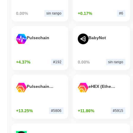
0.00%
+0.17%
sin rango
#6
Pulsechain
BabyNot
+4.37%
0.00%
#192
sin rango
Pulsechain Bridged HEX (Pulsechain)
eHEX (Ethereum)
+13.25%
+11.86%
#5806
#5915