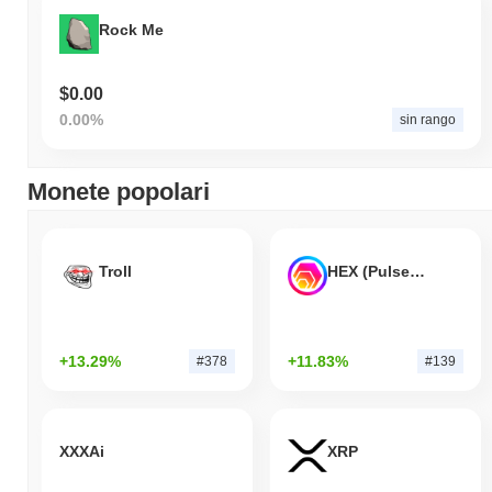
Rock Me
$0.00
0.00%
sin rango
Monete popolari
Troll
HEX (Pulsechain)
+13.29%
+11.83%
#378
#139
XXXAi
XRP