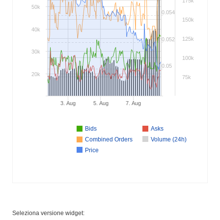
175k
50k
0.054
150k
40k
125k
0.052
30k
100k
0.05
20k
75k
3. Aug
5. Aug
7. Aug
Bids
Asks
Combined Orders
Volume (24h)
Price
Seleziona versione widget: