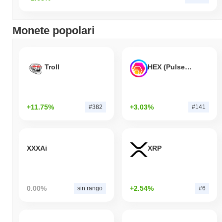
Monete popolari
Troll
HEX (Pulsechain)
+11.75%
+3.03%
#382
#141
XXXAi
XRP
0.00%
+2.54%
sin rango
#6