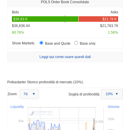
POLS Order Book Consolidato
Bids
Asks
$36,836.44
$21,783.76
60.76%
1.56%
Show Markets:
Base and Quote
Base only
Leggi qui come usare questi dati
Polkastarter Storico profondità di mercato (10%):
Zoom:
7d
Soglia di profondità:
10%
Liquidity
Volume
200k
60k
0.056