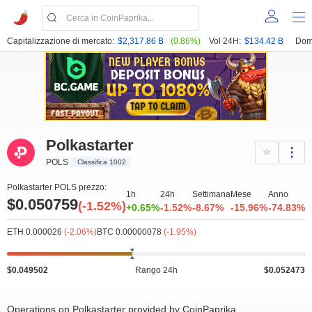
Capitalizzazione di mercato:
$2,317.86 B
(0.86%)
Vol 24H:
$134.42 B
Dom
Polkastarter
POLS
Classifica 1002
Polkastarter POLS prezzo:
1h
24h
Settimana
Mese
Anno
$0.050759
(-1.52%)
+0.65%
-1.52%
-8.67%
-15.96%
-74.83%
ETH 0.000026
(-2.06%)
BTC 0.00000078
(-1.95%)
$0.049502
Rango 24h
$0.052473
Operations on Polkastarter provided by CoinPaprika