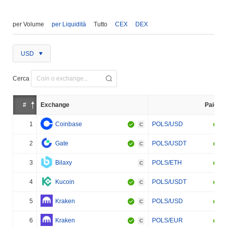
per Volume
per Liquidità
Tutto
CEX
DEX
USD
Cerca
#
Exchange
Paio
1
Coinbase
POLS/USD
C
2
Gate
POLS/USDT
C
3
Bilaxy
POLS/ETH
C
4
Kucoin
POLS/USDT
C
5
Kraken
POLS/USD
C
6
Kraken
POLS/EUR
C