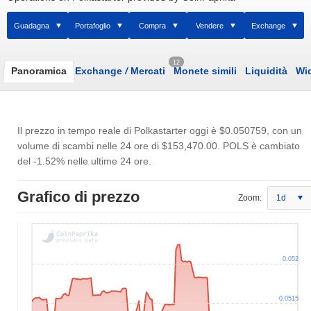
Guadagna
Portafoglio
Compra
Vendere
Exchange
12
Panoramica
Exchange
/
Mercati
Monete simili
Liquidità
Wi
Il prezzo in tempo reale di Polkastarter oggi è
$0.050759
, con un
volume di scambi nelle 24 ore di
$153,470.00
. POLS è cambiato
del -1.52% nelle ultime 24 ore.
Grafico di prezzo
Zoom:
1d
0.052
0.0515