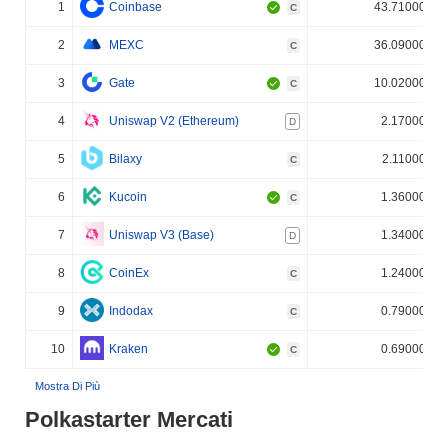
1
Coinbase
43.710000%
C
2
MEXC
36.090000%
C
3
Gate
10.020000%
C
4
Uniswap V2 (Ethereum)
2.170000%
D
5
Bilaxy
2.110000%
C
6
Kucoin
1.360000%
C
7
Uniswap V3 (Base)
1.340000%
D
8
CoinEx
1.240000%
C
9
Indodax
0.790000%
C
10
Kraken
0.690000%
C
Mostra Di Più
Polkastarter Mercati