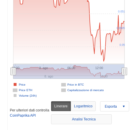
0.051
0.0505
0.05
18:00
8. ago
06:00
12:00
8. ago
12:00
Price
Price in BTC
Price ETH
Capitalizzazione di mercato
Volume (24h)
Linerare
Logaritmico
Esporta
Per ulteriori dati controlla
CoinPaprika API
Analisi Tecnica