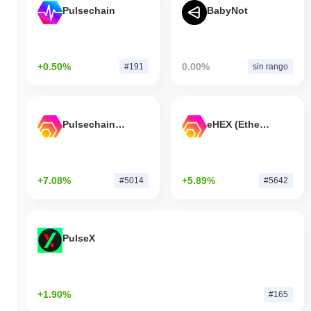
Pulsechain
BabyNot
+0.50%
0.00%
#191
sin rango
Pulsechain Bridged HEX (Pulsechain)
eHEX (Ethereum)
+7.08%
+5.89%
#5014
#5642
PulseX
+1.90%
#165