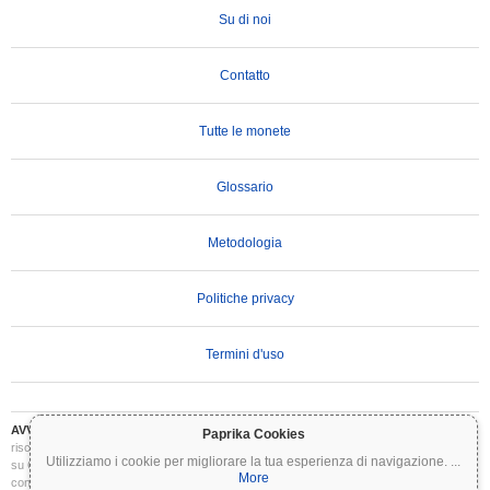
Su di noi
Contatto
Tutte le monete
Glossario
Metodologia
Politiche privacy
Termini d'uso
AVVERTENZA IMPORTANTE:
Le criptovalute sono altamente volatili e comportano
Paprika Cookies
rischi significativi. Potresti perdere parte o tutto il tuo investimento. Tutte le informazioni
Utilizziamo i cookie per migliorare la tua esperienza di navigazione.
...
su Coinpaprika sono fornite esclusivamente a scopo informativo e non costituiscono
More
consulenza finanziaria o di investimento. Conduci sempre le tue ricerche (DYOR) e