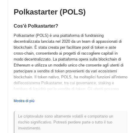
Polkastarter (POLS)
Cos'è Polkastarter?
Polkastarter (POLS) è una piattaforma di fundraising
decentralizzata lanciata nel 2020 da un team di appassionati di
blockchain. È stata creata per facilitare pool di token e aste
cross-chain, consentendo ai progetti di raccogliere capitali in
modo decentralizzato. La piattaforma opera sulla blockchain di
Ethereum e utilizza un modello unico che consente agli utenti di
partecipare a vendite di token provenienti da vari ecosistemi
blockchain. Il token nativo, POLS, ha molteplici funzioni all'interno
dell'ecosistema Polkastarter, tra cui governance, staking e
fornitura di liquidità per le vendite di token. Gli utenti possono
mettere in staking POLS per guadagnare ricompense e accedere
a offerte di token esclusive, migliorando la loro partecipazione
Mostra di più
nella piattaforma. Polkastarter si distingue per il suo focus
sull'interoperabilità e la sua capacità di supportare progetti
Le criptovalute sono altamente volatili e comportano un
attraverso diverse reti blockchain, posizionandosi come un attore
rischio significativo. Potresti perdere parte o tutto il tuo
significativo nello spazio della finanza decentralizzata (DeFi). Il
investimento.
suo approccio innovativo al fundraising e all'engagement della