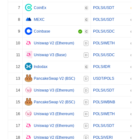
7
CoinEx
POLS/USDT
C
8
MEXC
POLS/USDT
C
9
Coinbase
POLS/USDC
C
10
Uniswap V2 (Ethereum)
POLS/WETH
D
11
Uniswap V3 (Base)
POLS/USDC
D
12
Indodax
POLS/IDR
C
13
PancakeSwap V2 (BSC)
USDT/POLS
D
14
Uniswap V3 (Ethereum)
POLS/USDT
D
15
PancakeSwap V2 (BSC)
POLS/WBNB
D
16
Uniswap V3 (Ethereum)
POLS/WETH
D
17
Uniswap V2 (Ethereum)
POLS/USDT
D
18
Uniswap V2 (Ethereum)
POLS/VERI
D