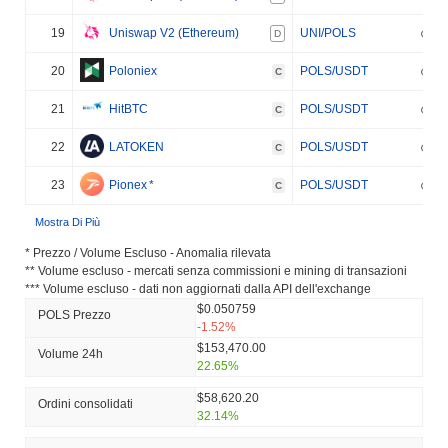
19
Uniswap V2 (Ethereum)
UNI/POLS
D
20
Poloniex
POLS/USDT
C
21
HitBTC
POLS/USDT
C
22
LATOKEN
POLS/USDT
C
23
Pionex
*
POLS/USDT
C
Mostra Di Più
* Prezzo / Volume Escluso - Anomalia rilevata
** Volume escluso - mercati senza commissioni e mining di transazioni
*** Volume escluso - dati non aggiornati dalla API dell'exchange
$0.050759
POLS Prezzo
-1.52%
$153,470.00
Volume 24h
22.65%
$58,620.20
Ordini consolidati
32.14%