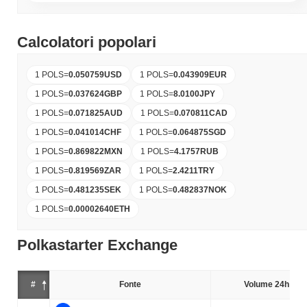
Calcolatori popolari
1 POLS
=
0.050759
USD
1 POLS
=
0.043909
EUR
1 POLS
=
0.037624
GBP
1 POLS
=
8.0100
JPY
1 POLS
=
0.071825
AUD
1 POLS
=
0.070811
CAD
1 POLS
=
0.041014
CHF
1 POLS
=
0.064875
SGD
1 POLS
=
0.869822
MXN
1 POLS
=
4.1757
RUB
1 POLS
=
0.819569
ZAR
1 POLS
=
2.4211
TRY
1 POLS
=
0.481235
SEK
1 POLS
=
0.482837
NOK
1 POLS
=
0.00002640
ETH
Polkastarter Exchange
#
Fonte
Volume 24h (%)