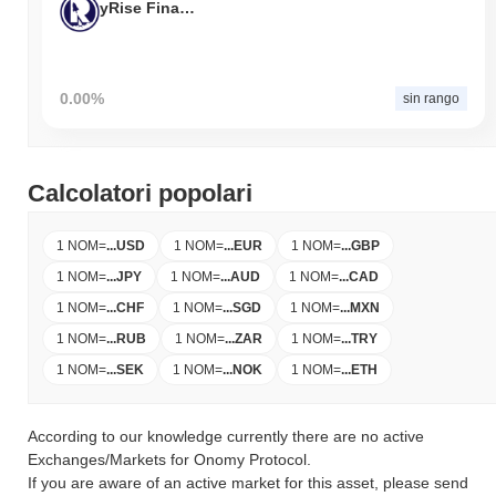
yRise Finance
0.00%
sin rango
Calcolatori popolari
1 NOM
=
...
USD
1 NOM
=
...
EUR
1 NOM
=
...
GBP
1 NOM
=
...
JPY
1 NOM
=
...
AUD
1 NOM
=
...
CAD
1 NOM
=
...
CHF
1 NOM
=
...
SGD
1 NOM
=
...
MXN
1 NOM
=
...
RUB
1 NOM
=
...
ZAR
1 NOM
=
...
TRY
1 NOM
=
...
SEK
1 NOM
=
...
NOK
1 NOM
=
...
ETH
According to our knowledge currently there are no active
Exchanges/Markets for Onomy Protocol.
If you are aware of an active market for this asset, please send