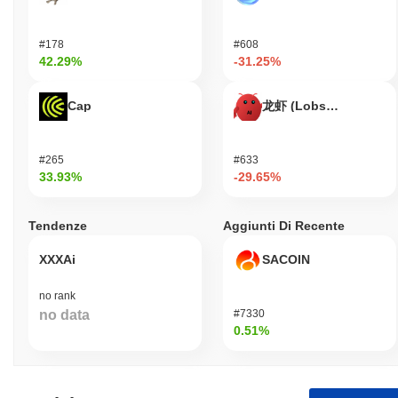
alla loro partecipazione nella rete, migliorando la sicurezza della
rete allineando i loro incentivi con la salute e la stabilità della rete.
Questa configurazione garantisce un consenso efficiente e una
#178
#608
protezione robusta contro potenziali attacchi.
42.29%
-31.25%
Onomy Protocol ha affrontato controversie o
rischi?
Cap
龙虾 (Lobster)
Secondo le ultime informazioni disponibili, Onomy Protocol non è
stato coinvolto in controversie maggiori come hack, rug pull o
#265
#633
problemi legali. Tuttavia, come molte criptovalute, è soggetto alla
33.93%
-29.65%
volatilità del mercato, che rappresenta un rischio per gli
investitori. È importante che i potenziali investitori conducano
ricerche approfondite e considerino i rischi intrinseci associati agli
Tendenze
Aggiunti Di Recente
investimenti in criptovalute.
XXXAi
SACOIN
Onomy Protocol (NOM) FAQ – Metriche
Chiave e Approfondimenti sul Mercato
no rank
no data
#7330
0.51%
Dove posso acquistare Onomy Protocol (NOM)?
Onomy Protocol (NOM) è ampiamente disponibile sugli exchange
di criptovalute centralized and decentralized.