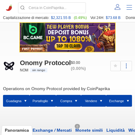
Capitalizzazione di mercato:
$2,321.55 B
(0.49%)
Vol 24H:
$73.68 B
Domi
Onomy Protocol
$0.00
(0.00%)
NOM
sin rango
Operations on Onomy Protocol provided by CoinPaprika
Guadagna
Portafoglio
Compra
Vendere
Exchange
0
Panoramica
Exchange
/
Mercati
Monete simili
Liquidità
Wi