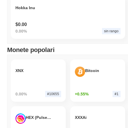
Hokka Inu
$0.00
0.00%
sin rango
Monete popolari
XNX
Bitcoin
0.00%
+0.55%
#10655
#1
HEX (Pulsechain)
XXXAi