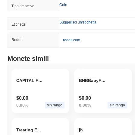
Coin
Tipo de activo
Suggerisci un'etichetta
Etichette
Reddit
reddit.com
Monete simili
CAPITAL FUND TOKEN
BNBBabyFloki
$0.00
$0.00
0.00%
0.00%
sin rango
sin rango
Treating Everyone Equally
jh