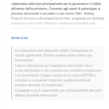
criptovaluta utilizzata principalmente per la governance e l'utilità
all'interno dell'ecosistema. Consente agli utenti di partecipare ai
processi decisionali e accedere a vari servizi DeFi. Onomy
Protocol funziona sulla propria blockchain, progettata per facilitare
operazioni cross-chain efficienti e migliorare la liquidità nello
spazio DeFi. Il progetto mira a semplificare lo scambio di valute e
fornire agli utenti gli strumenti per gestire e scambiare asset
digitali senza soluzione di continuità.
Mostra di più
Quando e come è iniziato Onomy Protocol?
Le criptovalute sono altamente volatili e comportano un
Onomy Protocol è stato lanciato nel 2022 ed è un progetto
rischio significativo. Potresti perdere parte o tutto il tuo
blockchain progettato per collegare la finanza decentralizzata
investimento.
(DeFi) con i sistemi di finanza tradizionale. È stato sviluppato da
Tutte le informazioni su Coinpaprika sono fornite solo a
un team di appassionati di blockchain ed esperti finanziari,
scopo informativo e non costituiscono consulenza finanziaria
guidato dal co-fondatore e CEO Lalo Bazzi. Il progetto ha attirato
o di investimento. Esegui sempre la tua ricerca (DYOR) e
l'attenzione per il suo approccio innovativo nella creazione di
consulta un consulente finanziario qualificato prima di
un'organizzazione autonoma decentralizzata (DAO) e il suo focus
prendere decisioni di investimento.
sui mercati di trading forex. Nelle sue fasi iniziali, Onomy Protocol
Coinpaprika non è responsabile per eventuali perdite derivanti
ha ottenuto finanziamenti attraverso vari round di investimento,
dall'uso di queste informazioni.
che hanno contribuito a spingere il suo sviluppo e integrazione
con le principali reti blockchain. Le prime quotazioni del protocollo
su exchange decentralizzati hanno segnato traguardi significativi