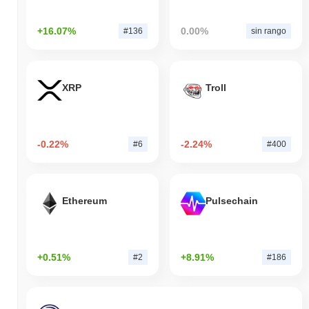
+16.07%
0.00%
#136
sin rango
XRP
Troll
-0.22%
-2.24%
#6
#400
Ethereum
Pulsechain
+0.51%
+8.91%
#2
#186