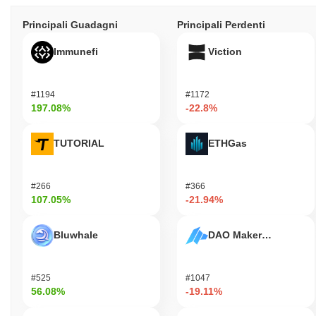
Principali Guadagni
Principali Perdenti
Immunefi
Viction
#1194
#1172
197.08%
-22.8%
TUTORIAL
ETHGas
#266
#366
107.05%
-21.94%
Bluwhale
DAO Maker Token
#525
#1047
56.08%
-19.11%