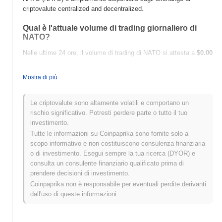
criptovalute centralized and decentralized.
Qual è l'attuale volume di trading giornaliero di
NATO?
Nelle ultime 24 ore, il volume di trading di NATO si attesta a
$0.00
.
Mostra di più
Qual è lo storico della fascia di prezzo di NATO?
Massimo Storico (ATH):
$0.037442
Le criptovalute sono altamente volatili e comportano un
Minimo Storico (ATL):
$0.00
rischio significativo. Potresti perdere parte o tutto il tuo
investimento.
NATO è attualmente scambiato
~100.00%
al di sotto del suo ATH
Tutte le informazioni su Coinpaprika sono fornite solo a
.
scopo informativo e non costituiscono consulenza finanziaria
o di investimento. Esegui sempre la tua ricerca (DYOR) e
Come si sta comportando NATO rispetto al
consulta un consulente finanziario qualificato prima di
mercato crypto più ampio?
prendere decisioni di investimento.
Negli ultimi 7 giorni, NATO ha guadagnato
0.00%
,
Coinpaprika non è responsabile per eventuali perdite derivanti
sottoperformando il mercato crypto complessivo che ha registrato
dall'uso di queste informazioni.
un guadagno del
0.35%
. Ciò indica un ritardo temporaneo
nell'azione del prezzo di NATO rispetto allo slancio del mercato
più ampio.