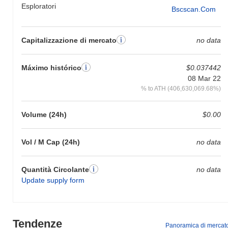
Esploratori
Bscscan.com
Capitalizzazione di mercato
no data
Máximo histórico
$0.037442
08 Mar 22
% to ATH (406,630,069.68%)
Volume (24h)
$0.00
Vol / M Cap (24h)
no data
Quantità Circolante
no data
Update supply form
Tendenze
Panoramica di mercat