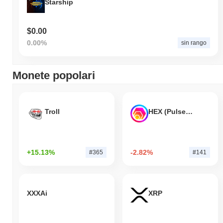
Starship
$0.00
0.00%
sin rango
Monete popolari
Troll
HEX (Pulsechain)
+15.13%
-2.82%
#365
#141
XXXAi
XRP