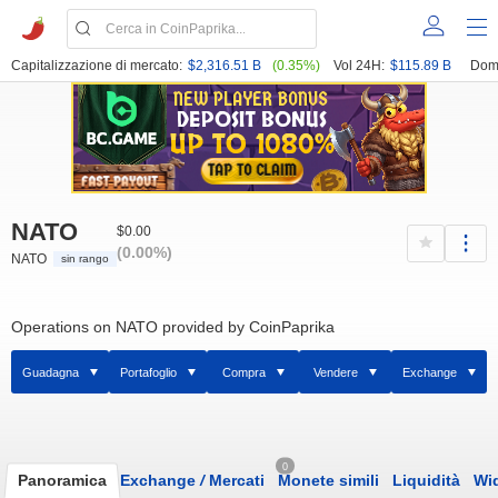
Capitalizzazione di mercato:
$2,316.51 B
(0.35%)
Vol 24H:
$115.89 B
Dom
NATO
$0.00
(0.00%)
NATO
sin rango
Operations on NATO provided by CoinPaprika
Guadagna
Portafoglio
Compra
Vendere
Exchange
0
Panoramica
Exchange
/
Mercati
Monete simili
Liquidità
Wi