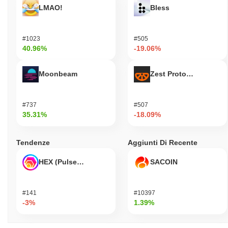
LMAO!
Bless
#1023
#505
40.96%
-19.06%
Moonbeam
Zest Protocol
#737
#507
35.31%
-18.09%
Tendenze
Aggiunti Di Recente
HEX (Pulsechain)
SACOIN
#141
#10397
-3%
1.39%