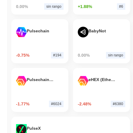
0.00%
+1.88%
sin rango
#6
Pulsechain
BabyNot
-0.75%
0.00%
#194
sin rango
Pulsechain Bridged HEX (Pulsechain)
eHEX (Ethereum)
-1.77%
-2.48%
#6024
#6380
PulseX