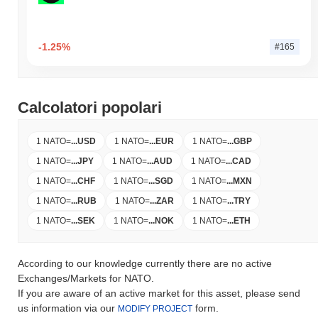
-1.25%
#165
Calcolatori popolari
1 NATO
=
...
USD
1 NATO
=
...
EUR
1 NATO
=
...
GBP
1 NATO
=
...
JPY
1 NATO
=
...
AUD
1 NATO
=
...
CAD
1 NATO
=
...
CHF
1 NATO
=
...
SGD
1 NATO
=
...
MXN
1 NATO
=
...
RUB
1 NATO
=
...
ZAR
1 NATO
=
...
TRY
1 NATO
=
...
SEK
1 NATO
=
...
NOK
1 NATO
=
...
ETH
According to our knowledge currently there are no active
Exchanges/Markets for NATO.
If you are aware of an active market for this asset, please send
us information via our
form.
MODIFY PROJECT