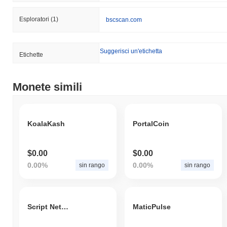
Esploratori
(1)
bscscan.com
Suggerisci un'etichetta
Etichette
Monete simili
KoalaKash
PortalCoin
$0.00
$0.00
0.00%
0.00%
sin rango
sin rango
Script Network
MaticPulse