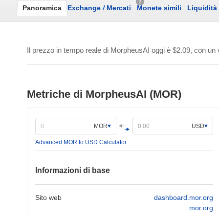
2
Panoramica
Exchange
/
Mercati
Monete simili
Liquidità
Il prezzo in tempo reale di MorpheusAI oggi è
$2.09
, con un
Metriche di MorpheusAI (MOR)
MOR
USD
Advanced MOR to USD Calculator
Informazioni di base
Sito web
dashboard.mor.org
mor.org