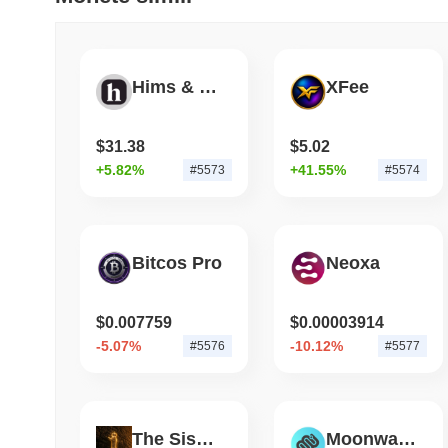
Hims & Hers Health Tokenized Stock (Ondo)
XFee
$31.38
$5.02
+5.82%
+41.55%
#5573
#5574
Bitcos Pro
Neoxa
$0.007759
$0.00003914
-5.07%
-10.12%
#5576
#5577
The Sisypuss
Moonwalk Fitness