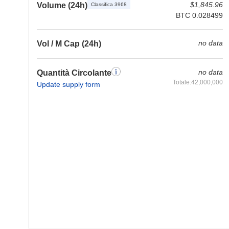
$1,845.96
Volume (24h)
Classifica 3968
BTC 0.028499
no data
Vol / M Cap (24h)
no data
Quantità Circolante
Totale:42,000,000
Update supply form