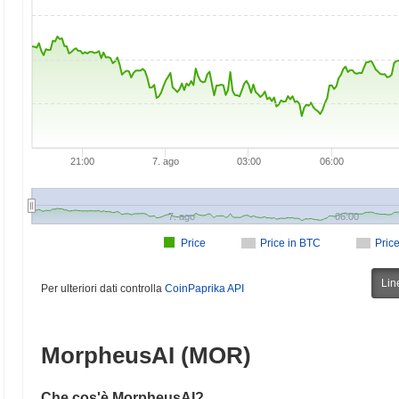
21:00
7. ago
03:00
06:00
7. ago
06:00
Price
Price in BTC
Pric
Lin
Per ulteriori dati controlla
CoinPaprika API
MorpheusAI (MOR)
Che cos'è MorpheusAI?