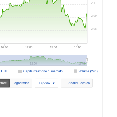
2.1
2.09
2.08
09:00
12:00
15:00
18:00
12:00
18:00
e ETH
Capitalizzazione di mercato
Volume (24h)
erare
Logaritmico
Analisi Tecnica
Esporta