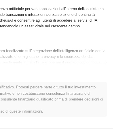
nza artificiale per varie applicazioni all'interno dell'ecosistema
do transazioni e interazioni senza soluzione di continuità
rpheusAI è consentire agli utenti di accedere ai servizi di IA,
a, rendendolo un asset vitale nel crescente campo
ocalizzato sull'integrazione dell'intelligenza artificiale con la
alizzate che migliorano la privacy e la sicurezza dei dati.
rapidamente attirato l'attenzione per il suo approccio innovativo
rpheusAI è stato caratterizzato da partnership strategiche e
ma robusto.
ficativo. Potresti perdere parte o tutto il tuo investimento.
ina alla prossima fase della sua roadmap. Le funzionalità in
rmativo e non costituiscono consulenza finanziaria o di
 interazioni degli utenti e ad espandere la sua utilità in vari
sulente finanziario qualificato prima di prendere decisioni di
 sforzi di sviluppo collaborativo, assicurando che il feedback
evolve, mira a consolidare la sua posizione come leader
uso di queste informazioni.
zionalità che l'esperienza utente.