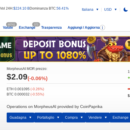
Vol 24H:
$224.10 B
Dominanza BTC:
56.41%
Italiana
USD
60741
373
Valute
Exchange
Trasparenza
Aggiungi / Aggiorna
MorpheusAI MOR prezzo:
1
$2.09
(-0.06%)
+
ETH 0.001095
(-0.26%)
BTC 0.000032
(-0.55%)
$
Operations on MorpheusAI provided by CoinPaprika
Guadagna
Portafoglio
Compra
Vendere
Exchange