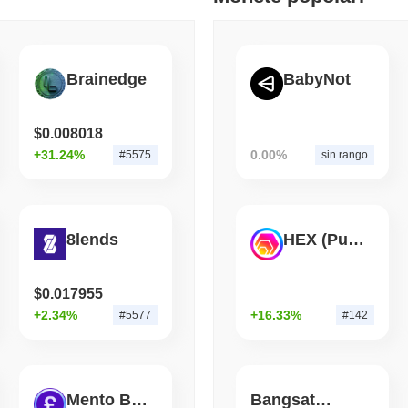
API
August 06 2026
(1 day ago)
,
3 mini
Brainedge
BabyNot
BITCOIN
HACKERS
Boltz Ha Chiuso Il Propri
Hanno Superato Il Suo 
$0.008018
+31.24%
0.00%
#5575
sin rango
8lends
HEX (Pulsechain)
$0.017955
+2.34%
+16.33%
#5577
#142
Mento British Pound
Bangsat 666