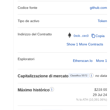
Codice fonte
github.com
Tipo de activo
Token
Indirizzo del Contratto
Copia
0xcb...cec0
Show 1 More Contracts
Esploratori
Etherscan.io
More 1
no data
Capitalizzazione di mercato
Classifica 5572
$219.55
Máximo histórico
29 Jul 24
% to ATH (10,391.06%)