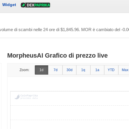
Widget
 volume di scambi nelle 24 ore di
$1,845.96
. MOR è cambiato del -0.06
MorpheusAI Grafico di prezzo live
Zoom:
1d
7d
30d
1q
1a
YTD
Max