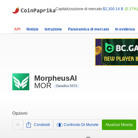
Capitalizzazione di mercato:
$2,300.14 B
(0.17%)
API
Notizie
Istruzione
Panoramica di mercato
In evidenza
MorpheusAI
MOR
Classifica 5572
Opzioni:
Condividi
Confronto Di Monete
Atualizar Moeda