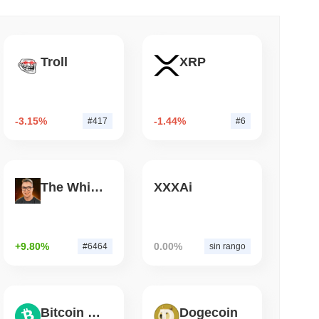
mo di lettura
Troll
XRP
o Ponte Bitcoin Dopo Che Gli Attaccanti AI
Team
-3.15%
-1.44%
#417
#6
The White Bull
XXXAi
+9.80%
0.00%
#6464
sin rango
Bitcoin Cash
Dogecoin