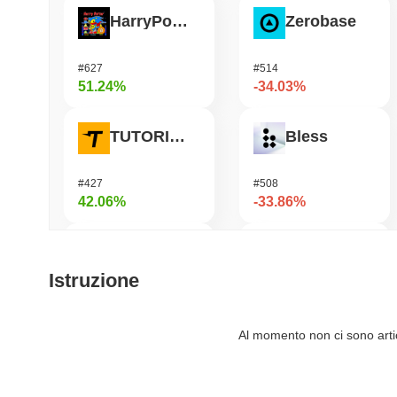
HarryPotterObamaSonic10Inu (ETH)
Zerobase
#627
#514
51.24%
-34.03%
TUTORIAL
Bless
#427
#508
42.06%
-33.86%
Biconomy
Undeads Games
Istruzione
#340
#535
37.92%
-33.19%
Al momento non ci sono artico
SKYAI
Cookie