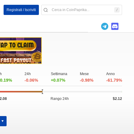
Registrati / Iscriviti
h
24h
Settimana
Mese
Anno
0.19%
-0.06%
+0.07%
-0.98%
-61.79%
2.08
Rango 24h
$2.12