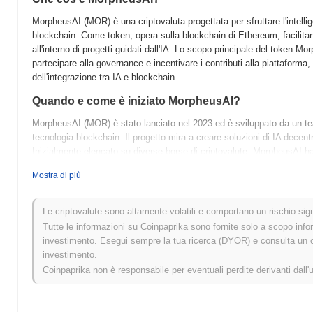
MorpheusAI (MOR) è una criptovaluta progettata per sfruttare l'intellige
blockchain. Come token, opera sulla blockchain di Ethereum, facilitan
all'interno di progetti guidati dall'IA. Lo scopo principale del token Mo
partecipare alla governance e incentivare i contributi alla piattaform
dell'integrazione tra IA e blockchain.
Quando e come è iniziato MorpheusAI?
MorpheusAI (MOR) è stato lanciato nel 2023 ed è sviluppato da un team f
tecnologia blockchain. Il progetto mira a creare soluzioni di IA decentr
Inizialmente elencato su diverse borse di criptovalute, MorpheusAI ha 
e le potenziali applicazioni in vari settori. Lo sviluppo iniziale di Mo
Mostra di più
iniziative di coinvolgimento della comunità per costruire un ecosiste
Cosa ci aspetta per MorpheusAI?
Le criptovalute sono altamente volatili e comportano un rischio signi
MorpheusAI (MOR) è pronto per significativi progressi mentre si avvic
Tutte le informazioni su Coinpaprika sono fornite solo a scopo info
arrivo includono strumenti avanzati guidati dall'IA volti a ottimizzare le
investimento. Esegui sempre la tua ricerca (DYOR) e consulta un con
settori, tra cui finanza e sanità. La comunità prevede di impegnarsi in
investimento.
degli utenti plasmi i futuri aggiornamenti. Man mano che MorpheusAI 
Coinpaprika non è responsabile per eventuali perdite derivanti dall'
nell'integrazione dell'IA nello spazio blockchain, migliorando sia la fun
Cosa rende MorpheusAI unico?