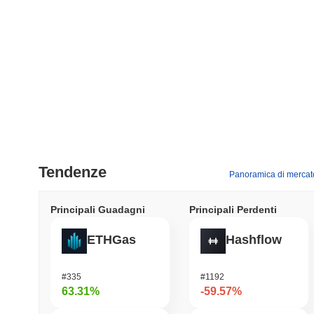
Tendenze
Panoramica di mercat
Principali Guadagni
Principali Perdenti
ETHGas
Hashflow
#335
#1192
63.31%
-59.57%