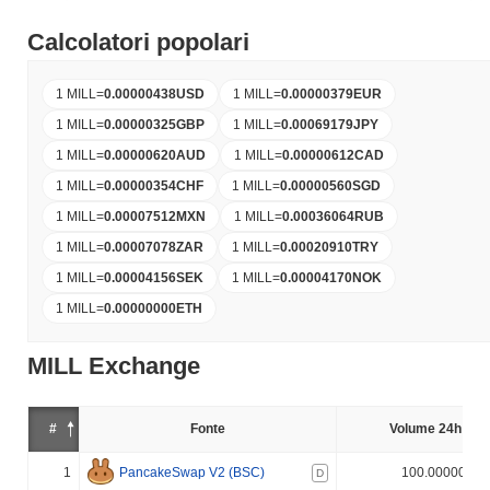
Calcolatori popolari
1 MILL
=
0.00000438
USD
1 MILL
=
0.00000379
EUR
1 MILL
=
0.00000325
GBP
1 MILL
=
0.00069179
JPY
1 MILL
=
0.00000620
AUD
1 MILL
=
0.00000612
CAD
1 MILL
=
0.00000354
CHF
1 MILL
=
0.00000560
SGD
1 MILL
=
0.00007512
MXN
1 MILL
=
0.00036064
RUB
1 MILL
=
0.00007078
ZAR
1 MILL
=
0.00020910
TRY
1 MILL
=
0.00004156
SEK
1 MILL
=
0.00004170
NOK
1 MILL
=
0.00000000
ETH
MILL Exchange
#
Fonte
Volume 24h (%)
1
PancakeSwap V2 (BSC)
100.000000%
D