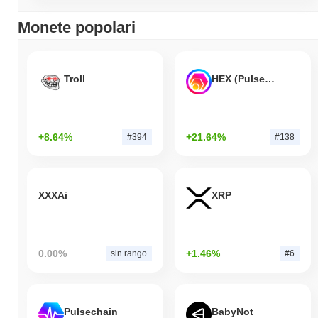
Monete popolari
Troll
HEX (Pulsechain)
+8.64%
+21.64%
#394
#138
XXXAi
XRP
0.00%
+1.46%
sin rango
#6
Pulsechain
BabyNot