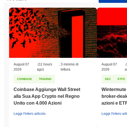
August 07
(11 hours
,
3 minimo di
August 07
(
2026
ago)
lettura
2026
a
COINBASE
TRADING
SEC
ETFS
Coinbase Aggiunge Wall Street
Wintermute o
alla Sua App Crypto nel Regno
broker-deale
Unito con 4.000 Azioni
azioni e ET
Leggi l'intero articolo
Leggi l'intero art