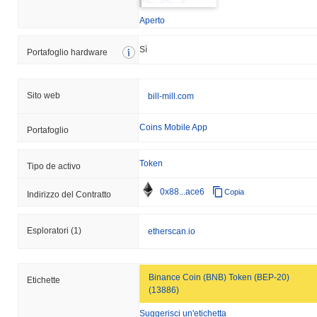
Aperto
Sì
Portafoglio hardware
Sito web
bill-mill.com
Coins Mobile App
Portafoglio
Token
Tipo de activo
0x88...ace6
Copia
Indirizzo del Contratto
Esploratori
(1)
etherscan.io
Binance Coin (BNB) Token (BEP-20)
Etichette
(13886)
Suggerisci un'etichetta