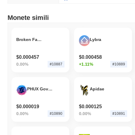
Monete simili
Broken Faucet
Lybra
$0.000457
$0.000458
0.00%
+1.11%
#10887
#10889
PHUX Governance Token
Apidae
$0.000019
$0.000125
0.00%
0.00%
#10890
#10891