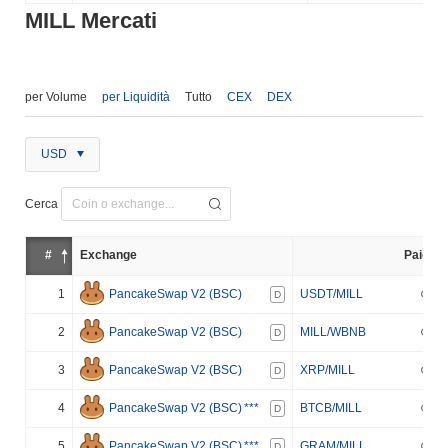
MILL Mercati
per Volume
per Liquidità
Tutto
CEX
DEX
USD
Cerca
#
Exchange
Paio
1
PancakeSwap V2 (BSC)
USDT/MILL
D
2
PancakeSwap V2 (BSC)
MILL/WBNB
D
3
PancakeSwap V2 (BSC)
XRP/MILL
D
4
PancakeSwap V2 (BSC)
***
BTCB/MILL
D
5
PancakeSwap V2 (BSC)
***
GRAM/MILL
D