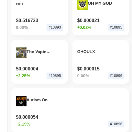
win
OH MY GOD
$0.516733
$0.000021
0.00%
+0.02%
#10893
#10895
The Vaping Squirrel
GHOULX
$0.000004
$0.000015
+2.25%
0.00%
#10895
#10896
Autism On Sol
$0.000054
+2.19%
#10898