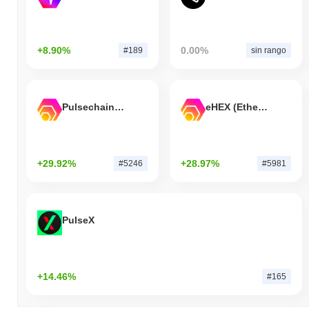
+8.90%
0.00%
#189
sin rango
Pulsechain Bridged HEX (Pulsechain)
eHEX (Ethereum)
+29.92%
+28.97%
#5246
#5981
PulseX
+14.46%
#165