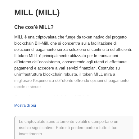
MILL (MILL)
Che cos'è MILL?
MILL è una criptovaluta che funge da token nativo del progetto
blockchain Bill-Mill, che si concentra sulla facilitazione di
soluzioni di pagamento senza soluzione di continuità ed efficienti.
Il token MILL è principalmente utilizzato per le transazioni
all'interno dell'ecosistema, consentendo agli utenti di effettuare
pagamenti e accedere a vari servizi finanziari. Costruito su
un'infrastruttura blockchain robusta, il token MILL mira a
migliorare l'esperienza dell'utente offrendo opzioni di pagamento
rapide e sicure.
Quando e come è iniziato MILL?
Mostra di più
MILL (Mill) è stato lanciato nel 2021 ed è sviluppato da un team
focalizzato sulla creazione di un sistema di pagamento
decentralizzato. Il progetto mira a facilitare transazioni senza
Le criptovalute sono altamente volatili e comportano un
soluzione di continuità all'interno dell'economia digitale.
rischio significativo. Potresti perdere parte o tutto il tuo
Inizialmente elencato su vari exchange di criptovalute, MILL ha
investimento.
guadagnato trazione nel mercato, posizionandosi come