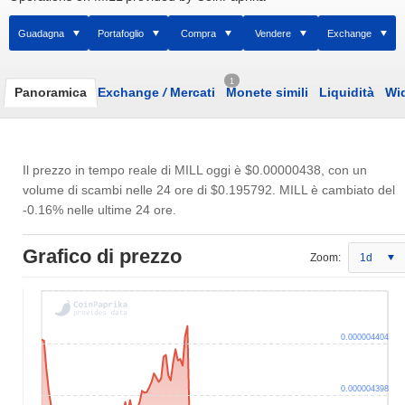
Guadagna
Portafoglio
Compra
Vendere
Exchange
1
Panoramica
Exchange
/
Mercati
Monete simili
Liquidità
Wi
Il prezzo in tempo reale di MILL oggi è
$0.00000438
, con un
volume di scambi nelle 24 ore di
$0.195792
. MILL è cambiato del
-0.16% nelle ultime 24 ore.
Grafico di prezzo
Zoom:
1d
0.000004404
0.000004398