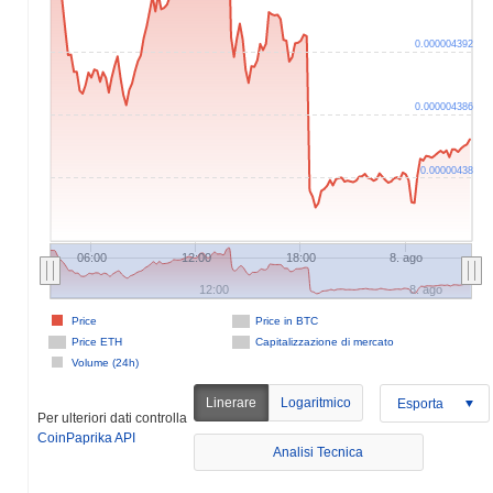
0.000004392
0.000004386
0.00000438
06:00
12:00
18:00
8. ago
12:00
8. ago
Price
Price in BTC
Price ETH
Capitalizzazione di mercato
Volume (24h)
Linerare
Logaritmico
Esporta
Per ulteriori dati controlla
CoinPaprika API
Analisi Tecnica