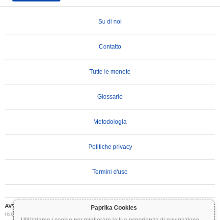
Su di noi
Contatto
Tutte le monete
Glossario
Metodologia
Politiche privacy
Termini d'uso
AVVERTENZA IMPORTANTE:
Le criptovalute sono altamente volatili e comportano
Paprika Cookies
rischi significativi. Potresti perdere parte o tutto il tuo investimento. Tutte le informazioni