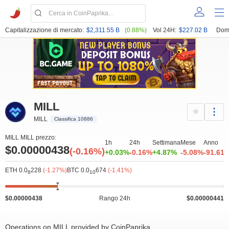
Capitalizzazione di mercato:
$2,311.55 B
(0.88%)
Vol 24H:
$227.02 B
Dom
MILL
MILL
Classifica 10886
MILL MILL prezzo:
1h
24h
Settimana
Mese
Anno
$0.00000438
(-0.16%)
+0.03%
-0.16%
+4.87%
-5.08%
-91.61
ETH 0.0
228
(-1.27%)
BTC 0.0
674
(-1.41%)
8
10
$0.00000438
Rango 24h
$0.00000441
Operations on MILL provided by CoinPaprika