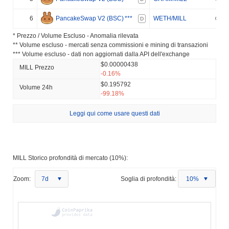
6
PancakeSwap V2 (BSC)
***
WETH/MILL
D
* Prezzo / Volume Escluso - Anomalia rilevata
** Volume escluso - mercati senza commissioni e mining di transazioni
*** Volume escluso - dati non aggiornati dalla API dell'exchange
$0.00000438
MILL Prezzo
-0.16%
$0.195792
Volume 24h
-99.18%
Leggi qui come usare questi dati
MILL Storico profondità di mercato (10%):
Zoom:
7d
Soglia di profondità:
10%