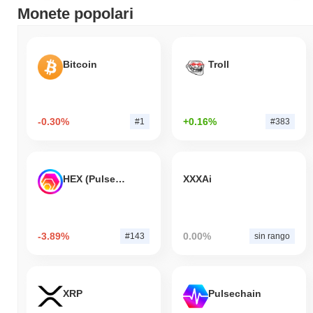
Monete popolari
Bitcoin
Troll
-0.30%
+0.16%
#1
#383
HEX (Pulsechain)
XXXAi
-3.89%
0.00%
#143
sin rango
XRP
Pulsechain