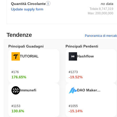
Quantità Circolante
no data
Update supply form
Totale:8,747,319
Max: 200,000,000
Tendenze
Panoramica di mercat
Principali Guadagni
Principali Perdenti
TUTORIAL
Hashflow
#176
#1273
176.65%
-19.52%
Immunefi
DAO Maker Token
#1153
#1055
130.6%
-15.14%