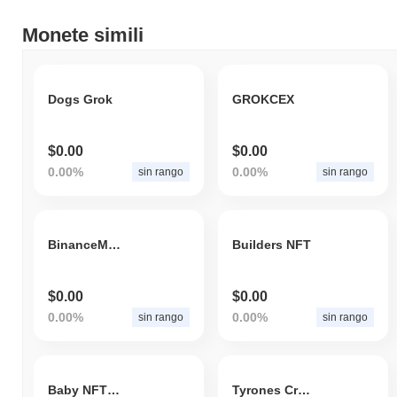
Monete simili
Dogs Grok
GROKCEX
$0.00
$0.00
0.00%
0.00%
sin rango
sin rango
BinanceMEME
Builders NFT
$0.00
$0.00
0.00%
0.00%
sin rango
sin rango
Baby NFTB Coin
Tyrones Crypto Project