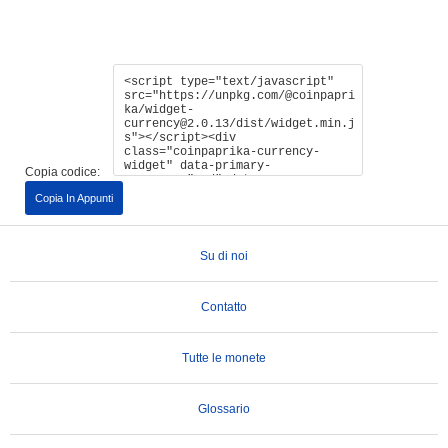
Copia codice:
Copia In Appunti
Su di noi
Contatto
Tutte le monete
Glossario