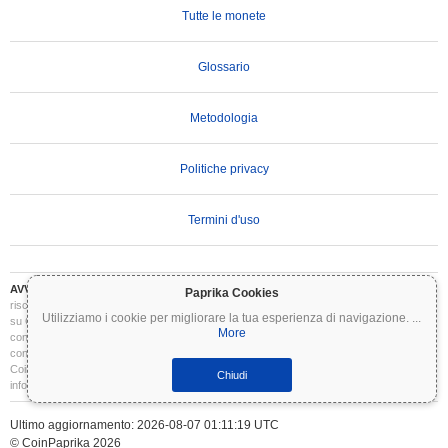
Tutte le monete
Glossario
Metodologia
Politiche privacy
Termini d'uso
AVVERTENZA IMPORTANTE:
Le criptovalute sono altamente volatili e comportano
Paprika Cookies
rischi significativi. Potresti perdere parte o tutto il tuo investimento. Tutte le informazioni
Utilizziamo i cookie per migliorare la tua esperienza di navigazione.
...
su Coinpaprika sono fornite esclusivamente a scopo informativo e non costituiscono
More
consulenza finanziaria o di investimento. Conduci sempre le tue ricerche (DYOR) e
consulta un consulente finanziario qualificato prima di prendere decisioni di investimento.
Coinpaprika non è responsabile per eventuali perdite derivanti dall'uso di queste
Chiudi
informazioni.
Ultimo aggiornamento: 2026-08-07 01:11:19 UTC
© CoinPaprika 2026