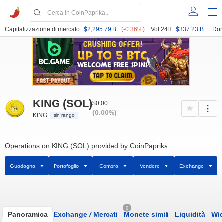
Capitalizzazione di mercato:
$2,295.79 B
(-0.36%)
Vol 24H:
$337.23 B
Dom
KING (SOL)
$0.00
(0.00%)
KING
sin rango
Operations on KING (SOL) provided by CoinPaprika
Guadagna
Portafoglio
Compra
Vendere
Exchange
0
Panoramica
Exchange
/
Mercati
Monete simili
Liquidità
Wi