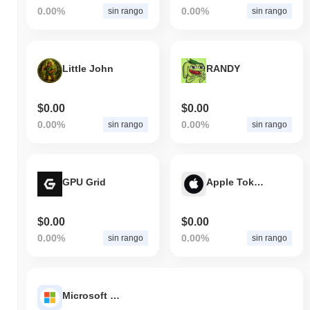
Negli ultimi 7 giorni, KING (SOL) ha guadagnato
0.00%
,
0.00%
0.00%
sin rango
sin rango
superando il mercato crypto complessivo che ha registrato un
calo del
0.36%
. Ciò indica una forte performance nell'azione del
prezzo di KING rispetto allo slancio del mercato più ampio.
Little John
RANDY
$0.00
$0.00
0.00%
0.00%
sin rango
sin rango
GPU Grid
Apple Tokenized Stock - Reality
$0.00
$0.00
0.00%
0.00%
sin rango
sin rango
Microsoft Tokenized Stock - Reality