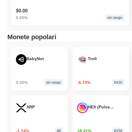
$0.00
0.00%
sin rango
Monete popolari
BabyNot
Troll
0.00%
-6.74%
sin rango
#420
XRP
HEX (Pulsechain)
-1.14%
+8.41%
#6
#150