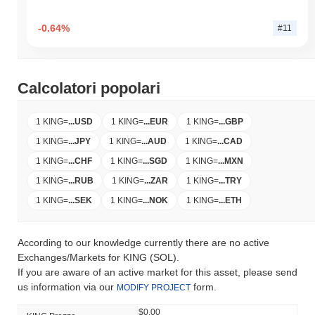
-0.64%
#11
Calcolatori popolari
1 KING
=
...
USD
1 KING
=
...
EUR
1 KING
=
...
GBP
1 KING
=
...
JPY
1 KING
=
...
AUD
1 KING
=
...
CAD
1 KING
=
...
CHF
1 KING
=
...
SGD
1 KING
=
...
MXN
1 KING
=
...
RUB
1 KING
=
...
ZAR
1 KING
=
...
TRY
1 KING
=
...
SEK
1 KING
=
...
NOK
1 KING
=
...
ETH
According to our knowledge currently there are no active
Exchanges/Markets for KING (SOL).
If you are aware of an active market for this asset, please send
us information via our
form.
MODIFY PROJECT
$0.00