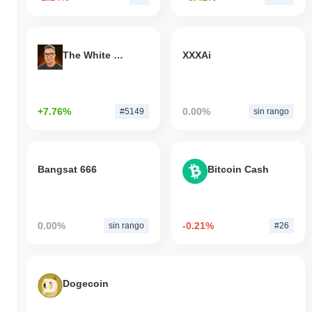
The White Bull
XXXAi
+7.76%
0.00%
#5149
sin rango
Bangsat 666
Bitcoin Cash
0.00%
-0.21%
sin rango
#26
Dogecoin