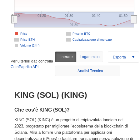
01:10
01:20
01:30
01:40
01:50
01:30
Price
Price in BTC
Price ETH
Capitalizzazione di mercato
Volume (24h)
Linerare
Logaritmico
Esporta
Per ulteriori dati controlla
CoinPaprika API
Analisi Tecnica
KING (SOL) (KING)
Che cos'è KING (SOL)?
KING (SOL) (KING) è un progetto di criptovaluta lanciato nel
2023, progettato per migliorare l'ecosistema della blockchain di
Solana. Mira a fornire una piattaforma per applicazioni
decentralizzate (dApps) e facilitare transazioni senza soluzione di