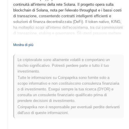
continuità all'interno della rete Solana. Il progetto opera sulla
blockchain di Solana, nota per l'elevato throughput e i bassi costi
di transazione, consentendo contratti intelligenti efficienti e
soluzioni di finanza decentralizzata (DeFi). Il token nativo, KING,
ha molteplici scopi all'interno dell'ecosistema, tra cui commissioni
di transazione, staking e governance. Gli utenti possono mettere
in staking i loro token KING per partecipare alla sicurezza della
rete e guadagnare ricompense, mentre le funzionalità di
Mostra di più
governance consentono ai detentori di token di influenzare le
decisioni del progetto e gli sviluppi futuri. KING (SOL) si distingue
Le criptovalute sono altamente volatili e comportano un
per il suo focus sull'integrazione di vari servizi DeFi e sulla
rischio significativo. Potresti perdere parte o tutto il tuo
promozione del coinvolgimento della comunità, posizionandosi
investimento.
come un attore significativo nel panorama in rapida evoluzione
Tutte le informazioni su Coinpaprika sono fornite solo a
della tecnologia blockchain. Il suo impegno a sfruttare le capacità
scopo informativo e non costituiscono consulenza finanziaria
di Solana ne aumenta il potenziale di scalabilità e adozione da
o di investimento. Esegui sempre la tua ricerca (DYOR) e
parte degli utenti.
consulta un consulente finanziario qualificato prima di
Quando e come è iniziato KING (SOL)?
prendere decisioni di investimento.
Coinpaprika non è responsabile per eventuali perdite derivanti
KING (SOL) è nato a marzo 2022 quando il team fondatore ha
dall'uso di queste informazioni.
rilasciato il proprio whitepaper, delineando la visione e il
framework tecnico del progetto. Il progetto ha lanciato il suo
testnet a giugno 2022, consentendo a sviluppatori e primi