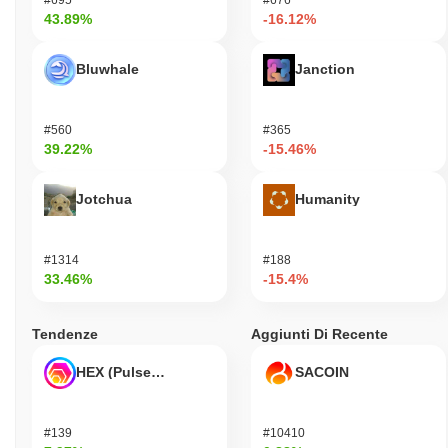
43.89%
-16.12%
Bluwhale
Janction
#560
#365
39.22%
-15.46%
Jotchua
Humanity
#1314
#188
33.46%
-15.4%
Tendenze
Aggiunti Di Recente
HEX (Pulsechain)
SACOIN
#139
#10410