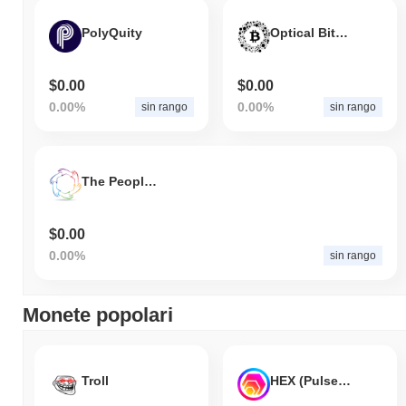
PolyQuity
Optical Bitcoin
$0.00
$0.00
0.00%
0.00%
sin rango
sin rango
The People’s Coin
$0.00
0.00%
sin rango
Monete popolari
Troll
HEX (Pulsechain)