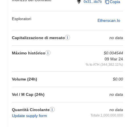
Copia
0x31...da7b
Esploratori
Etherscan.io
Capitalizzazione di mercato
no data
Máximo histórico
$0.004544
09 Mar 24
% to ATH (344,382.11%)
Volume (24h)
$0.00
Vol / M Cap (24h)
no data
Quantità Circolante
no data
Update supply form
Totale:1,000,000,000