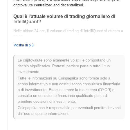
criptovalute centralized and decentralized.
Qual è l'attuale volume di trading giornaliero di
IntelliQuant?
Nelle ultime 24 ore, il volume di trading di IntelliQuant si attesta a
$0.00
.
Mostra di più
Qual è lo storico della fascia di prezzo di
IntelliQuant?
Le criptovalute sono altamente volatili e comportano un
Massimo Storico (ATH):
$0.004544
rischio significativo. Potresti perdere parte o tutto il tuo
Minimo Storico (ATL):
$0.00
investimento.
Tutte le informazioni su Coinpaprika sono fornite solo a
IntelliQuant è attualmente scambiato
~99.97%
al di sotto del suo
scopo informativo e non costituiscono consulenza finanziaria
ATH .
o di investimento. Esegui sempre la tua ricerca (DYOR) e
consulta un consulente finanziario qualificato prima di
Come si sta comportando IntelliQuant rispetto al
prendere decisioni di investimento.
mercato crypto più ampio?
Coinpaprika non è responsabile per eventuali perdite derivanti
Negli ultimi 7 giorni, IntelliQuant ha guadagnato
0.00%
,
dall'uso di queste informazioni.
sottoperformando il mercato crypto complessivo che ha registrato
un guadagno del
0.10%
. Ciò indica un ritardo temporaneo
nell'azione del prezzo di INQU rispetto allo slancio del mercato più