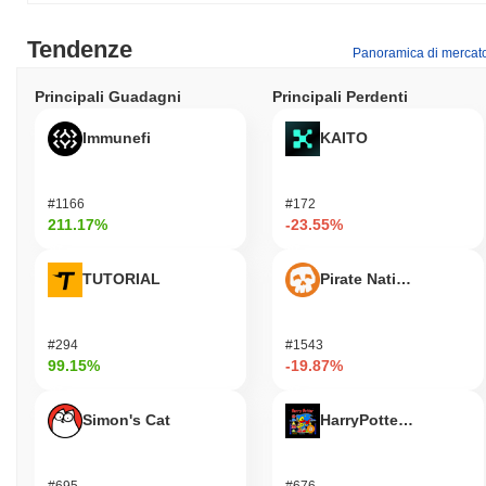
Tendenze
Panoramica di mercat
Principali Guadagni
Principali Perdenti
Immunefi
KAITO
#1166
#172
211.17%
-23.55%
TUTORIAL
Pirate Nation Token
#294
#1543
99.15%
-19.87%
Simon's Cat
HarryPotterObamaSoni
#695
#676