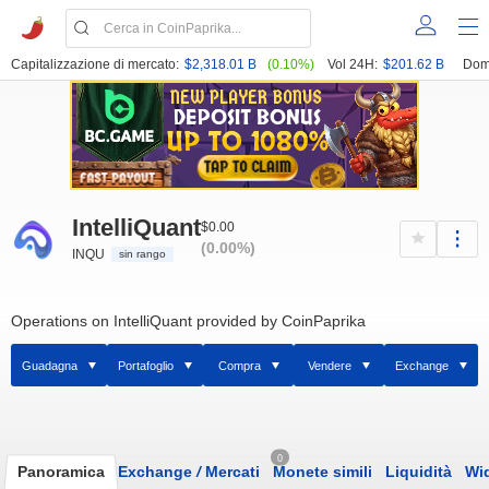
Capitalizzazione di mercato:
$2,318.01 B
(0.10%)
Vol 24H:
$201.62 B
Dom
IntelliQuant
$0.00
(0.00%)
INQU
sin rango
Operations on IntelliQuant provided by CoinPaprika
Guadagna
Portafoglio
Compra
Vendere
Exchange
0
Panoramica
Exchange
/
Mercati
Monete simili
Liquidità
Wi