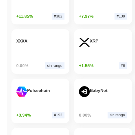
+11.85%
+7.97%
#382
#139
XXXAi
XRP
0.00%
+1.55%
sin rango
#6
Pulsechain
BabyNot
+3.94%
0.00%
#192
sin rango