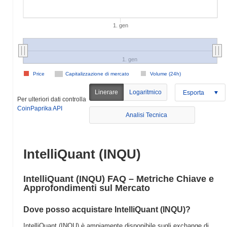
1. gen
1. gen
Price
Capitalizzazione di mercato
Volume (24h)
Linerare
Logaritmico
Esporta
Per ulteriori dati controlla
CoinPaprika API
Analisi Tecnica
IntelliQuant (INQU)
IntelliQuant (INQU) FAQ – Metriche Chiave e
Approfondimenti sul Mercato
Dove posso acquistare IntelliQuant (INQU)?
IntelliQuant (INQU) è ampiamente disponibile sugli exchange di