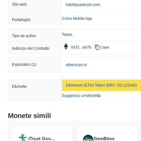
Sito web
intelliquantcoin.com
Coins Mobile App
Portafoglio
Token
Tipo de activo
0x31...da7b
Copia
Indirizzo del Contratto
Esploratori
(1)
etherscan.io
Ethereum (ETH) Token (ERC-20) (13346)
Etichette
Suggerisci un'etichetta
Monete simili
iTrust Governance Token
GemBites