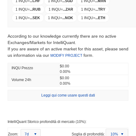
1 INQU
=
...
CHF
1 INQU
=
...
SGD
1 INQU
=
...
MXN
1 INQU
=
...
RUB
1 INQU
=
...
ZAR
1 INQU
=
...
TRY
1 INQU
=
...
SEK
1 INQU
=
...
NOK
1 INQU
=
...
ETH
According to our knowledge currently there are no active
Exchanges/Markets for IntelliQuant.
If you are aware of an active market for this asset, please send
us information via our
form.
MODIFY PROJECT
$0.00
INQU Prezzo
0.00%
$0.00
Volume 24h
0.00%
Leggi qui come usare questi dati
IntelliQuant Storico profondità di mercato (10%):
Zoom:
7d
Soglia di profondità:
10%