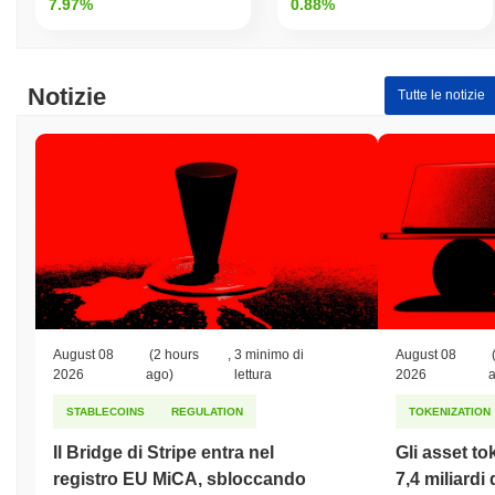
7.97%
0.88%
Notizie
Tutte le notizie
August 08
(2 hours
,
3 minimo di
August 08
2026
ago)
lettura
2026
STABLECOINS
REGULATION
TOKENIZATION
Il Bridge di Stripe entra nel
Gli asset to
registro EU MiCA, sbloccando
7,4 miliardi 