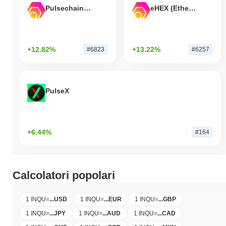
Pulsechain Bridged HEX (Pulsechain)
eHEX (Ethereum)
+12.82%
+13.22%
#6823
#6257
PulseX
+6.44%
#164
Calcolatori popolari
1 INQU
=
...
USD
1 INQU
=
...
EUR
1 INQU
=
...
GBP
1 INQU
=
...
JPY
1 INQU
=
...
AUD
1 INQU
=
...
CAD