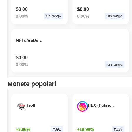
$0.00
$0.00
0.00%
0.00%
sin rango
sin rango
NFTsAreDead
$0.00
0.00%
sin rango
Monete popolari
Troll
HEX (Pulsechain)
+9.66%
+16.98%
#391
#139