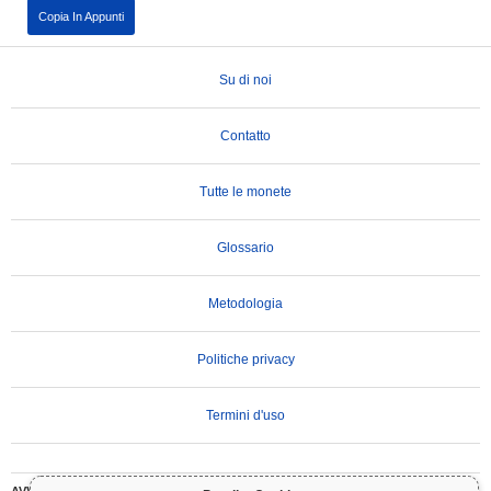
Copia In Appunti
Su di noi
Contatto
Tutte le monete
Glossario
Metodologia
Politiche privacy
Termini d'uso
AVVERTENZA IMPORTANTE:
Le criptovalute sono altamente volatili e comportano