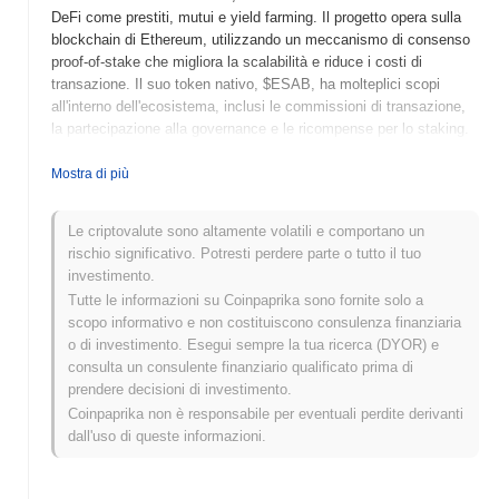
DeFi come prestiti, mutui e yield farming. Il progetto opera sulla
blockchain di Ethereum, utilizzando un meccanismo di consenso
proof-of-stake che migliora la scalabilità e riduce i costi di
transazione. Il suo token nativo, $ESAB, ha molteplici scopi
all'interno dell'ecosistema, inclusi le commissioni di transazione,
la partecipazione alla governance e le ricompense per lo staking.
ESAB si distingue per il suo approccio innovativo all'integrazione
della finanza tradizionale con la tecnologia blockchain, offrendo
Mostra di più
agli utenti un'esperienza fluida mantenendo elevati standard di
sicurezza e trasparenza. Questo lo posiziona come un attore
Le criptovalute sono altamente volatili e comportano un
significativo nel panorama DeFi in rapida evoluzione, rivolgendosi
rischio significativo. Potresti perdere parte o tutto il tuo
sia a utenti novizi che esperti che cercano di sfruttare soluzioni
investimento.
finanziarie decentralizzate.
Tutte le informazioni su Coinpaprika sono fornite solo a
Quando e come è iniziato ESAB?
scopo informativo e non costituiscono consulenza finanziaria
o di investimento. Esegui sempre la tua ricerca (DYOR) e
ESAB è nato a marzo 2021 quando il team fondatore ha
consulta un consulente finanziario qualificato prima di
pubblicato il proprio whitepaper, delineando la visione e il
prendere decisioni di investimento.
framework tecnico del progetto. Il progetto ha lanciato il suo
Coinpaprika non è responsabile per eventuali perdite derivanti
testnet a giugno 2021, consentendo a sviluppatori e primi
dall'uso di queste informazioni.
adottanti di sperimentare le sue funzionalità. Dopo la fase di test
di successo, il mainnet è stato lanciato a settembre 2021,
segnando il suo ingresso ufficiale nell'ecosistema blockchain. Lo