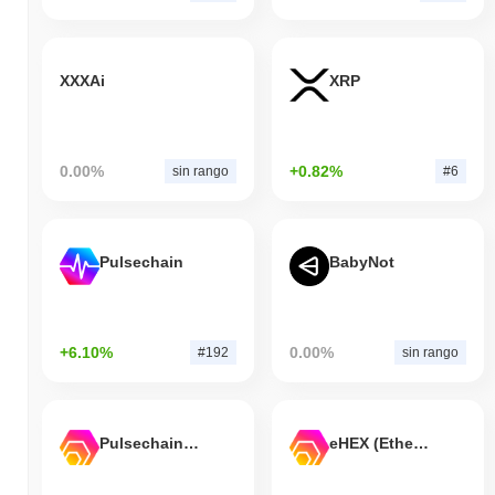
XXXAi
XRP
0.00%
+0.82%
sin rango
#6
Pulsechain
BabyNot
+6.10%
0.00%
#192
sin rango
Pulsechain Bridged HEX (Pulsechain)
eHEX (Ethereum)