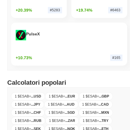
+20.39%
+19.74%
#5283
#6463
PulseX
+10.73%
#165
Calcolatori popolari
1 $ESAB
=
...
USD
1 $ESAB
=
...
EUR
1 $ESAB
=
...
GBP
1 $ESAB
=
...
JPY
1 $ESAB
=
...
AUD
1 $ESAB
=
...
CAD
1 $ESAB
=
...
CHF
1 $ESAB
=
...
SGD
1 $ESAB
=
...
MXN
1 $ESAB
=
...
RUB
1 $ESAB
=
...
ZAR
1 $ESAB
=
...
TRY
1 $ESAB
=
...
SEK
1 $ESAB
=
...
NOK
1 $ESAB
=
...
ETH