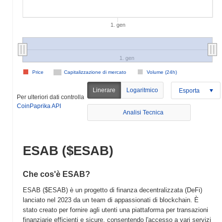
1. gen
1. gen
Price
Capitalizzazione di mercato
Volume (24h)
Linerare
Logaritmico
Esporta
Per ulteriori dati controlla
CoinPaprika API
Analisi Tecnica
ESAB ($ESAB)
Che cos'è ESAB?
ESAB ($ESAB) è un progetto di finanza decentralizzata (DeFi)
lanciato nel 2023 da un team di appassionati di blockchain. È
stato creato per fornire agli utenti una piattaforma per transazioni
finanziarie efficienti e sicure, consentendo l'accesso a vari servizi