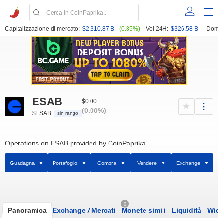
Capitalizzazione di mercato:
$2,310.87 B
(0.85%)
Vol 24H:
$326.58 B
Dom
ESAB
$0.00
(0.00%)
$ESAB
sin rango
Operations on ESAB provided by CoinPaprika
Guadagna
Portafoglio
Compra
Vendere
Exchange
0
Panoramica
Exchange
/
Mercati
Monete simili
Liquidità
Wi