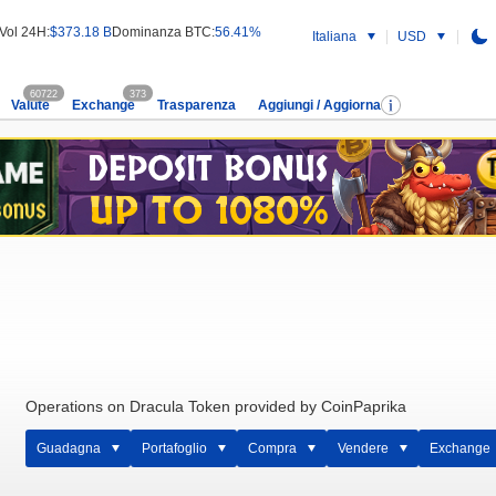
Vol 24H:
$373.18 B
Dominanza BTC:
56.41%
Italiana
USD
60722
373
Valute
Exchange
Trasparenza
Aggiungi / Aggiorna
Operations on Dracula Token provided by CoinPaprika
Guadagna
Portafoglio
Compra
Vendere
Exchange