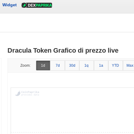
Widget
Dracula Token Grafico di prezzo live
Zoom:
1d
7d
30d
1q
1a
YTD
Max