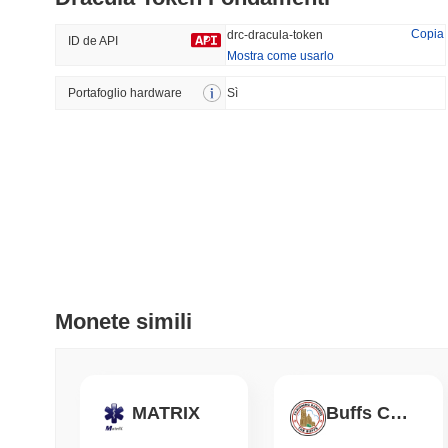
30.94%
-21.32%
Copia
drc-dracula-token
ID de API
Mostra come usarlo
Portafoglio hardware
Tendenze
Sì
Aggiunti Di Recente
HEX (Pulsechain)
SACOIN
#149
#9778
6.48%
0.89%
Monete simili
MATRIX
Buffs Coin