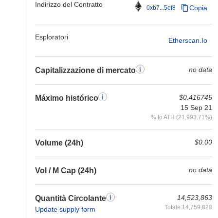
Indirizzo del Contratto
Copia
0xb7...5ef8
Esploratori
Etherscan.io
no data
Capitalizzazione di mercato
$0.416745
Máximo histórico
15 Sep 21
% to ATH (21,993.71%)
$0.00
Volume (24h)
no data
Vol / M Cap (24h)
14,523,863
Quantità Circolante
Totale:14,759,828
Update supply form