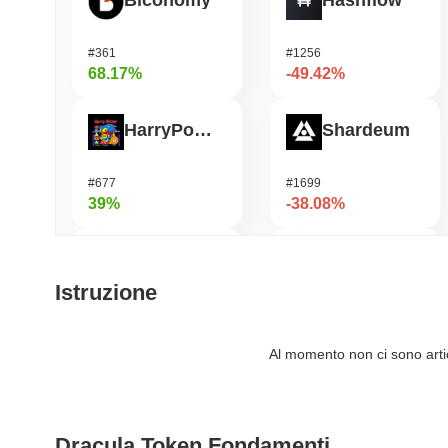
Biconomy
Hashflow
#361
#1256
68.17%
-49.42%
HarryPotterObamaSonic10Inu (ETH)
Shardeum
#677
#1699
39%
-38.08%
ETHGas
Heima
Istruzione
#374
#658
38.49%
-29.33%
Al momento non ci sono artico
Orochi Network
Synapse
Dracula Token Fondamenti
#315
#542