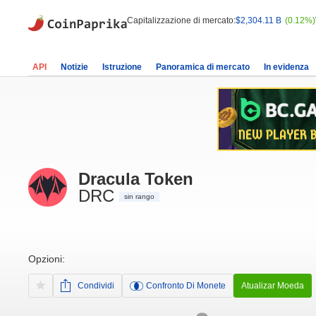
Capitalizzazione di mercato:
$2,304.11 B
(0.12%)
API
Notizie
Istruzione
Panoramica di mercato
In evidenza
Dracula Token
DRC
sin rango
Opzioni:
Condividi
Confronto Di Monete
Atualizar Moeda