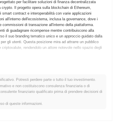
ogettato per facilitare soluzioni di finanza decentralizzata
ma crypto. Il progetto opera sulla blockchain di Ethereum,
 smart contract e interoperabilità con varie applicazioni
ni all'interno dell'ecosistema, inclusa la governance, dove i
le commissioni di transazione all'interno della piattaforma.
tenti di guadagnare ricompense mentre contribuiscono alla
erso il suo branding tematico unico e un approccio guidato dalla
per gli utenti. Questa posizione mira ad attrarre un pubblico
e criptovalute, rendendolo un attore notevole nello spazio degli
sciato il proprio whitepaper, delineando la visione e le
t nel dicembre 2021, consentendo a sviluppatori e primi adottanti
ficativo. Potresti perdere parte o tutto il tuo investimento.
 Dopo test di successo, il mainnet è stato lanciato nel marzo
rmativo e non costituiscono consulenza finanziaria o di
 iniziale si è concentrato sulla creazione di un ecosistema
sulente finanziario qualificato prima di prendere decisioni di
agement degli utenti e la liquidità. La distribuzione iniziale di
prile 2022, che ha permesso ai membri della comunità di
uso di queste informazioni.
ionali. Questi passi fondamentali hanno stabilito la presenza di
sua futura crescita e sviluppo dell'ecosistema.