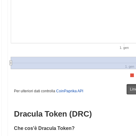
1. gen
1. gen
Lin
Per ulteriori dati controlla
CoinPaprika API
Dracula Token (DRC)
Che cos'è Dracula Token?