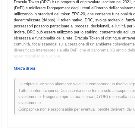
Dracula Token (DRC) è un progetto di criptovaluta lanciato nel 2021, pr
(DeFi) e migliorare l'engagement degli utenti all'interno dell'ecosiste
utilizzando lo standard del token ERC-20, che consente funzionalità di
decentralizzate (dApps). Il token nativo, DRC, svolge molteplici funzio
possessori possono partecipare ai processi decisionali, e l'utilità per 
Inoltre, DRC può essere utilizzato per lo staking, consentendo agli u
sicurezza e funzionalità della rete. Dracula Token si distingue attrav
comunità, focalizzandosi sulla creazione di un ambiente coinvolgente 
diversificato interessato sia alla DeFi che al panorama più ampio dell
asset digitali in evoluzione.
Quando e come è iniziato Dracula Token?
Mostra di più
Dracula Token è nato nell'ottobre 2021 quando il team fondatore ha rila
specifiche tecniche del progetto. Il progetto ha lanciato il suo testne
Le criptovalute sono altamente volatili e comportano un rischio signi
di sperimentare le funzionalità e le caratteristiche della piattaforma.
Tutte le informazioni su Coinpaprika sono fornite solo a scopo info
2022, segnando l'ingresso ufficiale del token nel mercato. Lo sviluppo
investimento. Esegui sempre la tua ricerca (DYOR) e consulta un con
decentralizzato che integra vari servizi DeFi, mirando a migliorare l'eng
investimento.
Dracula Token è avvenuta attraverso un modello di lancio equo nell'a
Coinpaprika non è responsabile per eventuali perdite derivanti dall'
acquisire token senza le restrizioni dei metodi di raccolta fondi tradiz
Dracula Token nello spazio crypto e hanno preparato il terreno per la 
Cosa ci aspetta per Dracula Token?