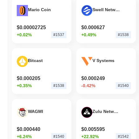
Mario Coin
Swell Network
$0.00002725
$0.000627
+0.02%
+0.49%
#1537
#1538
Bitcast
V Systems
$0.000205
$0.000249
+0.35%
-0.42%
#1538
#1540
WAGMI
Zulu Network
$0.000440
$0.005595
+6.24%
+22.92%
#1540
#1542