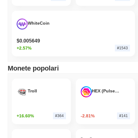
WhiteCoin
$0.005649
+2.57%
#1543
Monete popolari
Troll
HEX (Pulsechain)
+16.60%
-2.81%
#364
#141