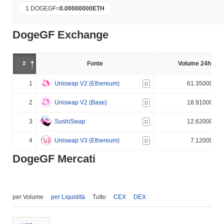
1 DOGEGF
=
0.00000000
ETH
DogeGF Exchange
#
Fonte
Volume 24h (%)
1
Uniswap V2 (Ethereum)
61.350000%
D
2
Uniswap V2 (Base)
18.910000%
D
3
SushiSwap
12.620000%
D
4
Uniswap V3 (Ethereum)
7.120000%
D
DogeGF Mercati
per Volume
per Liquidità
Tutto
CEX
DEX