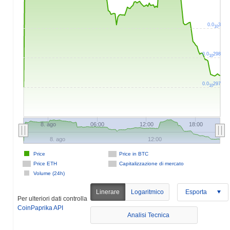
0.0
3
10
0.0
298
10
0.0
297
10
8. ago
06:00
12:00
18:00
8. ago
12:00
Price
Price in BTC
Price ETH
Capitalizzazione di mercato
Volume (24h)
Linerare
Logaritmico
Esporta
Per ulteriori dati controlla
CoinPaprika API
Analisi Tecnica