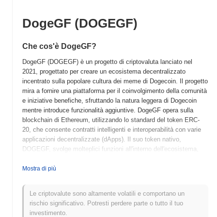
DogeGF (DOGEGF)
Che cos'è DogeGF?
DogeGF (DOGEGF) è un progetto di criptovaluta lanciato nel
2021, progettato per creare un ecosistema decentralizzato
incentrato sulla popolare cultura dei meme di Dogecoin. Il progetto
mira a fornire una piattaforma per il coinvolgimento della comunità
e iniziative benefiche, sfruttando la natura leggera di Dogecoin
mentre introduce funzionalità aggiuntive. DogeGF opera sulla
blockchain di Ethereum, utilizzando lo standard del token ERC-
20, che consente contratti intelligenti e interoperabilità con varie
applicazioni decentralizzate (dApps). Il suo token nativo,
DOGEGF, svolge molteplici funzioni all'interno dell'ecosistema,
inclusi commissioni di transazione, ricompense per lo staking e
partecipazione alla governance della comunità. Ciò che distingue
Mostra di più
DogeGF è il suo focus su progetti guidati dalla comunità e
contributi caritatevoli, promuovendo un senso di appartenenza tra
Le criptovalute sono altamente volatili e comportano un
gli utenti mentre si promuove il bene sociale. Questo approccio
rischio significativo. Potresti perdere parte o tutto il tuo
unico posiziona DogeGF come un attore notevole nello spazio
investimento.
delle meme coin, attraendo sia gli appassionati di criptovalute che