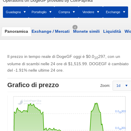
Operations on DogeGF provided by CoinPaprika
Guadagna
Portafoglio
Compra
Vendere
Exchange
4
Panoramica
Exchange
/
Mercati
Monete simili
Liquidità
Wi
Il prezzo in tempo reale di DogeGF oggi è
$0.0
297
, con un
10
volume di scambi nelle 24 ore di
$1,515.99
. DOGEGF è cambiato
del -1.91% nelle ultime 24 ore.
Grafico di prezzo
Zoom:
1d
0.0
303
10
0.0
301
10