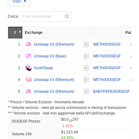
USD
Cerca
#
Exchange
Paio
1
Uniswap V2 (Ethereum)
WETH/DOGEGF
D
2
Uniswap V2 (Base)
WETH/DOGEGF
D
3
SushiSwap
WETH/DOGEGF
D
4
Uniswap V3 (Ethereum)
WETH/DOGEGF
D
5
Uniswap V2 (Ethereum)
BABYPEPE/DOGEGF
D
* Prezzo / Volume Escluso - Anomalia rilevata
** Volume escluso - mercati senza commissioni e mining di transazioni
*** Volume escluso - dati non aggiornati dalla API dell'exchange
$0.0
297
10
DOGEGF Prezzo
-1.91%
$1,515.99
Volume 24h
64.90%