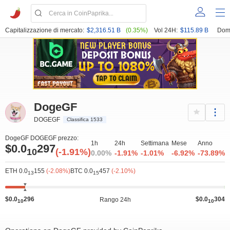
Capitalizzazione di mercato:
$2,316.51 B
(0.35%)
Vol 24H:
$115.89 B
Dom
DogeGF
DOGEGF
Classifica 1533
DogeGF DOGEGF prezzo:
1h
24h
Settimana
Mese
Anno
$0.0
297
10
(-1.91%)
0.00%
-1.91%
-1.01%
-6.92%
-73.89%
ETH 0.0
155
(-2.08%)
BTC 0.0
457
(-2.10%)
13
15
$0.0
296
$0.0
304
Rango 24h
10
10