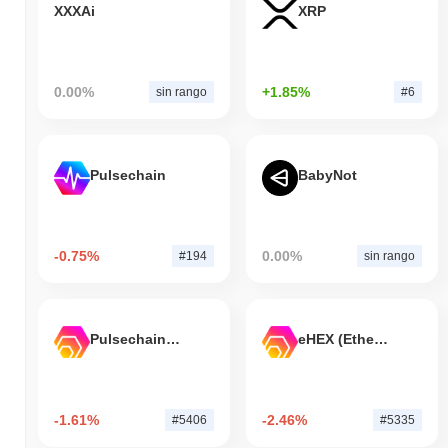
XXXAi
XRP
0.00%
+1.85%
sin rango
#6
Pulsechain
BabyNot
-0.75%
0.00%
#194
sin rango
Pulsechain Bridged HEX (Pulsechain)
eHEX (Ethereum)
-1.61%
-2.46%
#5406
#5335