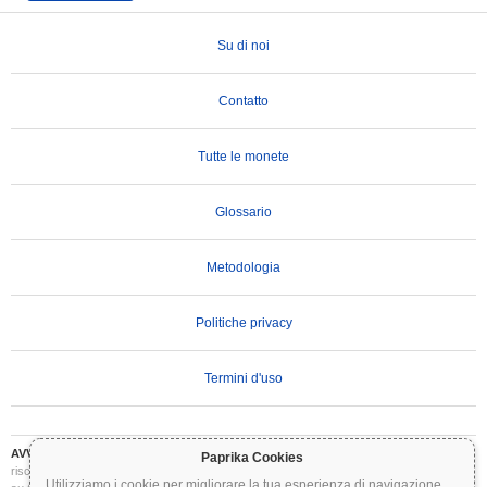
Su di noi
Contatto
Tutte le monete
Glossario
Metodologia
Politiche privacy
Termini d'uso
AVVERTENZA IMPORTANTE:
Le criptovalute sono altamente volatili e comportano
Paprika Cookies
rischi significativi. Potresti perdere parte o tutto il tuo investimento. Tutte le informazioni
Utilizziamo i cookie per migliorare la tua esperienza di navigazione.
...