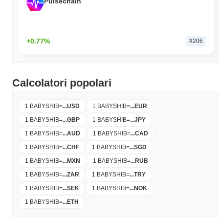
Pulsechain
+0.77%
#206
Calcolatori popolari
1 BABYSHIB
=
...
USD
1 BABYSHIB
=
...
EUR
1 BABYSHIB
=
...
GBP
1 BABYSHIB
=
...
JPY
1 BABYSHIB
=
...
AUD
1 BABYSHIB
=
...
CAD
1 BABYSHIB
=
...
CHF
1 BABYSHIB
=
...
SGD
1 BABYSHIB
=
...
MXN
1 BABYSHIB
=
...
RUB
1 BABYSHIB
=
...
ZAR
1 BABYSHIB
=
...
TRY
1 BABYSHIB
=
...
SEK
1 BABYSHIB
=
...
NOK
1 BABYSHIB
=
...
ETH