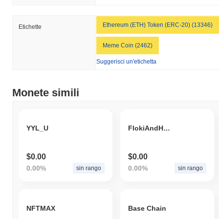
Ethereum (ETH) Token (ERC-20) (13346)
Etichette
Meme Coin (2462)
Suggerisci un'etichetta
Monete simili
YYL_U
FlokiAndHobbes
$0.00
$0.00
0.00%
0.00%
sin rango
sin rango
NFTMAX
Base Chain