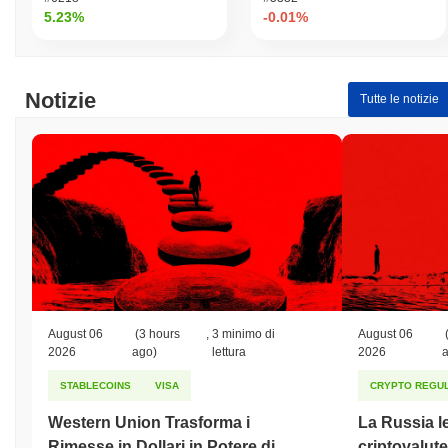
5.23%
-0.01%
Notizie
Tutte le notizie
August 06
(3 hours
,
3 minimo di
August 06
2026
ago)
lettura
2026
STABLECOINS
VISA
CRYPTO REGUL
Western Union Trasforma i
La Russia le
Rimesse in Dollari in Potere di
criptovalute