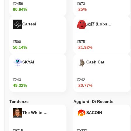
#2459
#673
60.64%
-25%
Cartesi
龙虾 (Lobster)
#500
#575
50.14%
-21.92%
SKYAI
Cash Cat
#243
#242
49.32%
-20.77%
Tendenze
Aggiunti Di Recente
The White Bull
SACOIN
#6218
#5332