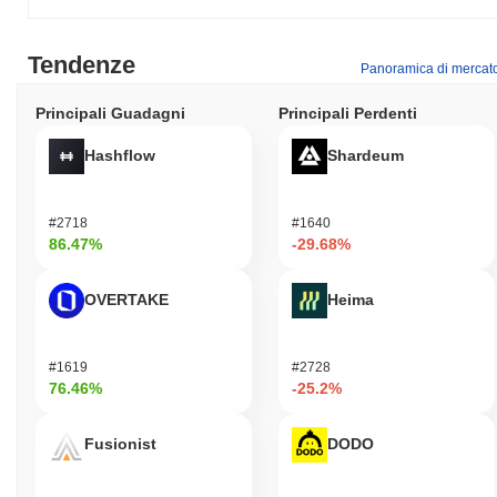
Tendenze
Panoramica di mercat
Principali Guadagni
Principali Perdenti
Hashflow
Shardeum
#2718
#1640
86.47%
-29.68%
OVERTAKE
Heima
#1619
#2728
76.46%
-25.2%
Fusionist
DODO