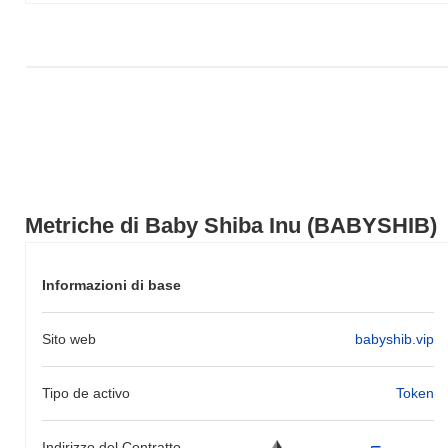
prezzo di BABYSHIB rispetto allo slancio del mercato più ampio.
Metriche di Baby Shiba Inu (BABYSHIB)
Informazioni di base
Sito web
babyshib.vip
Tipo de activo
Token
Indirizzo del Contratto