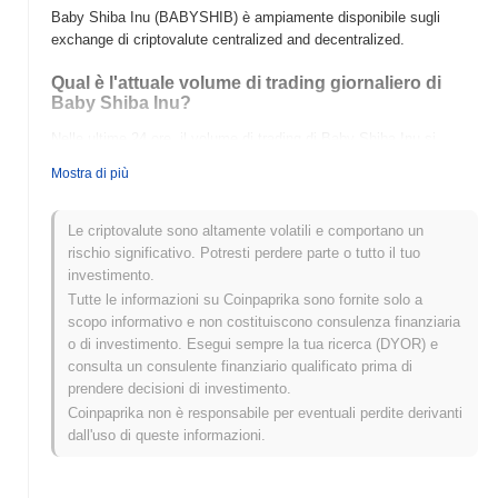
Baby Shiba Inu (BABYSHIB) è ampiamente disponibile sugli
exchange di criptovalute centralized and decentralized.
Qual è l'attuale volume di trading giornaliero di
Baby Shiba Inu?
Nelle ultime 24 ore, il volume di trading di Baby Shiba Inu si
attesta a
$0.00
.
Mostra di più
Qual è lo storico della fascia di prezzo di Baby
Shiba Inu?
Le criptovalute sono altamente volatili e comportano un
rischio significativo. Potresti perdere parte o tutto il tuo
Massimo Storico (ATH):
$0.032775
investimento.
Minimo Storico (ATL):
$0.00
Tutte le informazioni su Coinpaprika sono fornite solo a
scopo informativo e non costituiscono consulenza finanziaria
Baby Shiba Inu è attualmente scambiato
~96.13%
al di sotto del
o di investimento. Esegui sempre la tua ricerca (DYOR) e
suo ATH .
consulta un consulente finanziario qualificato prima di
prendere decisioni di investimento.
Come si sta comportando Baby Shiba Inu rispetto
al mercato crypto più ampio?
Coinpaprika non è responsabile per eventuali perdite derivanti
dall'uso di queste informazioni.
Negli ultimi 7 giorni, Baby Shiba Inu ha guadagnato
0.00%
,
superando il mercato crypto complessivo che ha registrato un
calo del
0.39%
. Ciò indica una forte performance nell'azione del