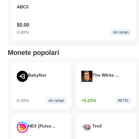
ABC3
$0.00
0.00%
sin rango
Monete popolari
BabyNot
The White Bull
0.00%
+5.23%
sin rango
#6791
HEX (Pulsechain)
Troll