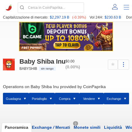
Capitalizzazione di mercato:
$2,297.19 B
(-0.39%)
Vol 24H:
$230.63 B
Dom
Baby Shiba Inu
$0.00
(0.00%)
BABYSHIB
sin rango
Operations on Baby Shiba Inu provided by CoinPaprika
Guadagna
Portafoglio
Compra
Vendere
Exchange
0
Panoramica
Exchange
/
Mercati
Monete simili
Liquidità
Wi