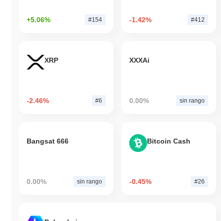
+5.06%
-1.42%
#154
#412
XRP
XXXAi
-2.46%
0.00%
#6
sin rango
Bangsat 666
Bitcoin Cash
0.00%
-0.45%
sin rango
#26