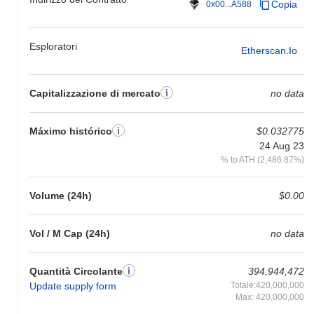
Copia
0x00...A588
Esploratori
Etherscan.io
Capitalizzazione di mercato
no data
Máximo histórico
$0.032775
24 Aug 23
% to ATH (2,486.87%)
Volume (24h)
$0.00
Vol / M Cap (24h)
no data
Quantità Circolante
394,944,472
Update supply form
Totale:420,000,000
Max: 420,000,000