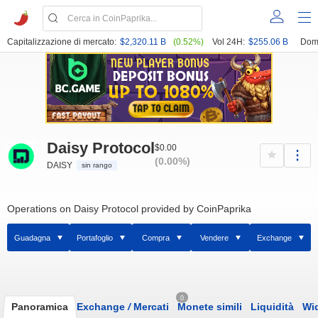
Capitalizzazione di mercato:
$2,320.11 B
(0.52%)
Vol 24H:
$255.06 B
Dom
Daisy Protocol
$0.00
(0.00%)
DAISY
sin rango
Operations on Daisy Protocol provided by CoinPaprika
Guadagna
Portafoglio
Compra
Vendere
Exchange
0
Panoramica
Exchange
/
Mercati
Monete simili
Liquidità
Wi