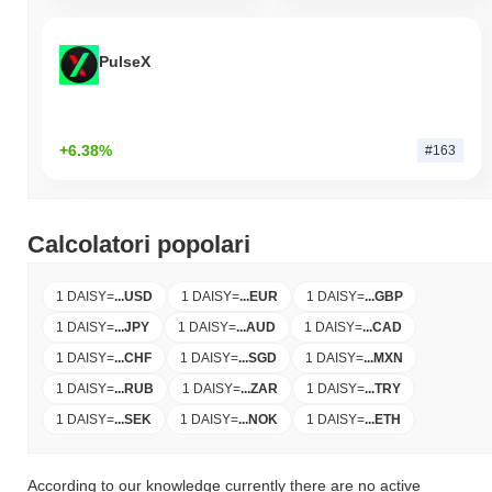
PulseX
+6.38%
#163
Calcolatori popolari
1 DAISY
=
...
USD
1 DAISY
=
...
EUR
1 DAISY
=
...
GBP
1 DAISY
=
...
JPY
1 DAISY
=
...
AUD
1 DAISY
=
...
CAD
1 DAISY
=
...
CHF
1 DAISY
=
...
SGD
1 DAISY
=
...
MXN
1 DAISY
=
...
RUB
1 DAISY
=
...
ZAR
1 DAISY
=
...
TRY
1 DAISY
=
...
SEK
1 DAISY
=
...
NOK
1 DAISY
=
...
ETH
According to our knowledge currently there are no active