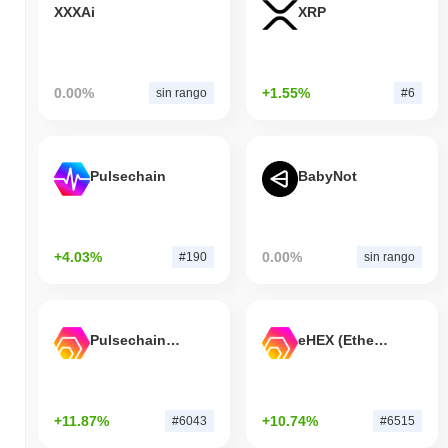
XXXAi
XRP
0.00%
+1.55%
sin rango
#6
Pulsechain
BabyNot
+4.03%
0.00%
#190
sin rango
Pulsechain Bridged HEX (Pulsechain)
eHEX (Ethereum)
+11.87%
+10.74%
#6043
#6515