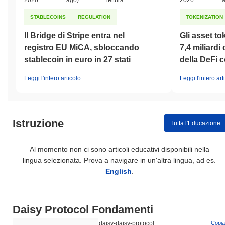
2026
ago)
lettura
2026
STABLECOINS
REGULATION
TOKENIZATION
Il Bridge di Stripe entra nel
Gli asset to
registro EU MiCA, sbloccando
7,4 miliardi 
stablecoin in euro in 27 stati
della DeFi c
Leggi l'intero articolo
Leggi l'intero art
Istruzione
Tutta l'Educazione
Al momento non ci sono articoli educativi disponibili nella
lingua selezionata. Prova a navigare in un'altra lingua, ad es.
English
.
Daisy Protocol Fondamenti
daisy-daisy-protocol
Copia