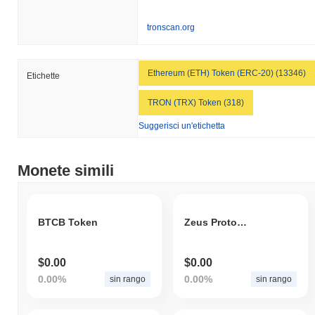
tronscan.org
Ethereum (ETH) Token (ERC-20) (13346)
Etichette
TRON (TRX) Token (318)
Suggerisci un'etichetta
Monete simili
BTCB Token
Zeus Protocol
$0.00
$0.00
0.00%
0.00%
sin rango
sin rango