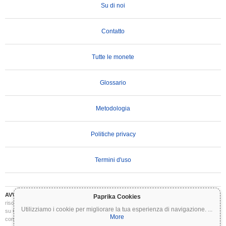
Su di noi
Contatto
Tutte le monete
Glossario
Metodologia
Politiche privacy
Termini d'uso
AVVERTENZA IMPORTANTE:
Le criptovalute sono altamente volatili e comportano
Paprika Cookies
rischi significativi. Potresti perdere parte o tutto il tuo investimento. Tutte le informazioni
Utilizziamo i cookie per migliorare la tua esperienza di navigazione.
...
su Coinpaprika sono fornite esclusivamente a scopo informativo e non costituiscono
More
consulenza finanziaria o di investimento. Conduci sempre le tue ricerche (DYOR) e