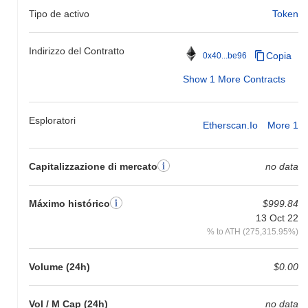
Cosa puoi fare con il Daisy Protocol?
Tipo de activo
Token
Il Daisy Protocol (DAISY) è utilizzato principalmente come token
di utilità all'interno del suo ecosistema, consentendo agli utenti di
Indirizzo del Contratto
Copia
0x40...be96
partecipare alle decisioni di governance e influenzare lo sviluppo
del protocollo. Facilita anche lo staking, consentendo agli utenti di
Show 1 More Contracts
guadagnare ricompense mentre contribuiscono alla sicurezza e
alla liquidità della rete. Inoltre, il DAISY può essere utilizzato in
varie app DeFi e per pagamenti, aumentando la sua versatilità
Esploratori
Etherscan.io
More 1
all'interno dello spazio blockchain.
Il Daisy Protocol è ancora attivo o rilevante?
Capitalizzazione di mercato
no data
Il Daisy Protocol è attualmente attivo, con uno sviluppo in corso e
una presenza comunitaria dedicata. È ancora scambiato su varie
piattaforme, riflettendo un'attività di trading costante. Il progetto
Máximo histórico
$999.84
non mostra segni di inattività o abbandono, indicando un impegno
13 Oct 22
verso la sua roadmap e il coinvolgimento degli utenti.
% to ATH (275,315.95%)
Per chi è progettato il Daisy Protocol?
Volume (24h)
$0.00
Il Daisy Protocol è costruito per utenti e investitori DeFi che
cercano opportunità innovative di yield farming e staking. La sua
piattaforma è progettata per dare potere a una comunità di
Vol / M Cap (24h)
no data