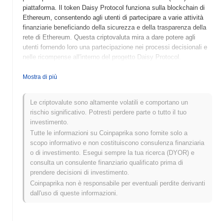
piattaforma. Il token Daisy Protocol funziona sulla blockchain di
Ethereum, consentendo agli utenti di partecipare a varie attività
finanziarie beneficiando della sicurezza e della trasparenza della
rete di Ethereum. Questa criptovaluta mira a dare potere agli
utenti fornendo loro una partecipazione nei processi decisionali e
nelle ricompense all'interno del progetto Daisy Protocol.
Quando e come è iniziato il Daisy Protocol?
Mostra di più
Il Daisy Protocol è stato lanciato nel 2021 ed è stato sviluppato
da un team focalizzato sulla creazione di un ecosistema di
Le criptovalute sono altamente volatili e comportano un
finanza decentralizzata (DeFi). Il progetto mira a fornire soluzioni
rischio significativo. Potresti perdere parte o tutto il tuo
finanziarie innovative attraverso la sua unica tokenomics e
investimento.
modello di governance. Inizialmente elencato su vari exchange
Tutte le informazioni su Coinpaprika sono fornite solo a
decentralizzati, il Daisy Protocol ha rapidamente guadagnato
scopo informativo e non costituiscono consulenza finanziaria
trazione all'interno della comunità crypto, preparando il terreno per
o di investimento. Esegui sempre la tua ricerca (DYOR) e
il suo ulteriore sviluppo e adozione.
consulta un consulente finanziario qualificato prima di
prendere decisioni di investimento.
Cosa ci aspetta per il Daisy Protocol?
Coinpaprika non è responsabile per eventuali perdite derivanti
Il Daisy Protocol è pronto per una crescita significativa con i suoi
dall'uso di queste informazioni.
prossimi aggiornamenti della roadmap, inclusi il lancio delle sue
funzionalità di finanza decentralizzata (DeFi) mirate a migliorare il
coinvolgimento degli utenti e la liquidità. Il prossimo