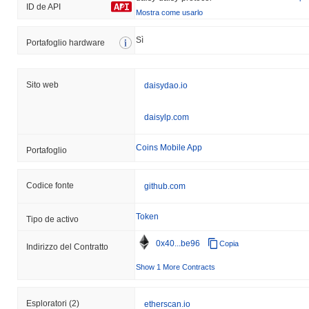
ID de API
Mostra come usarlo
Sì
Portafoglio hardware
Sito web
daisydao.io
daisylp.com
Coins Mobile App
Portafoglio
Codice fonte
github.com
Token
Tipo de activo
0x40...be96
Copia
Indirizzo del Contratto
Show 1 More Contracts
Esploratori
(2)
etherscan.io