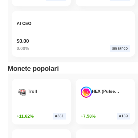
AI CEO
$0.00
0.00%
sin rango
Monete popolari
Troll
HEX (Pulsechain)
+11.62%
+7.58%
#381
#139