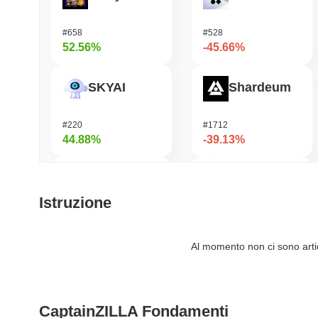
#658
#528
52.56%
-45.66%
SKYAI
Shardeum
#220
#1712
44.88%
-39.13%
Epic Chain
Undeads Games
Istruzione
#543
#524
40.24%
-29.38%
Al momento non ci sono artico
KGeN
Cash Cat
CaptainZILLA Fondamenti
#358
#231