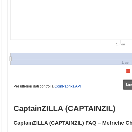
1. gen
1. gen
Lin
Per ulteriori dati controlla
CoinPaprika API
CaptainZILLA (CAPTAINZIL)
CaptainZILLA (CAPTAINZIL) FAQ – Metriche Ch