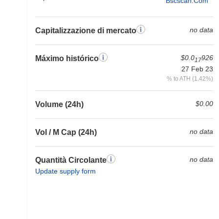
Bscscan.com
no data
Capitalizzazione di mercato
$0.0
926
Máximo histórico
17
27 Feb 23
% to ATH (1.42%)
$0.00
Volume (24h)
no data
Vol / M Cap (24h)
no data
Quantità Circolante
Update supply form