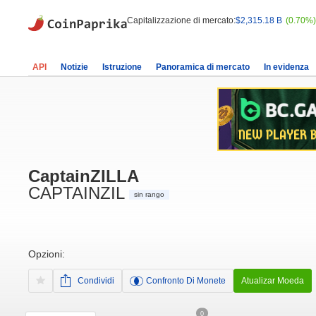
Capitalizzazione di mercato:
$2,315.18 B
(0.70%)
API
Notizie
Istruzione
Panoramica di mercato
In evidenza
CaptainZILLA
CAPTAINZIL
sin rango
Opzioni:
Condividi
Confronto Di Monete
Atualizar Moeda
0