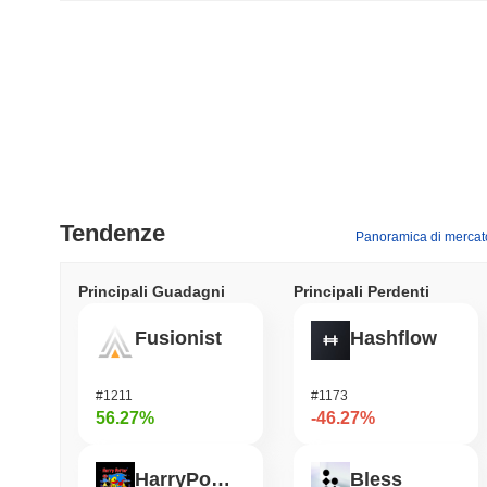
Tendenze
Panoramica di mercat
Principali Guadagni
Principali Perdenti
Fusionist
Hashflow
#1211
#1173
56.27%
-46.27%
HarryPotterObamaSonic10Inu (ETH)
Bless