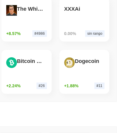
The White Bull
XXXAi
mo di lettura
ioni Possano Stakeare Crypto Senza Mai
a
+8.57%
0.00%
#4986
sin rango
Bitcoin Cash
Dogecoin
+2.24%
+1.88%
#26
#11