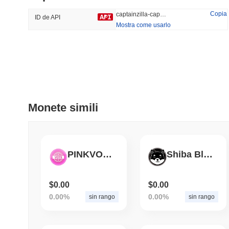
33.05%
-29.11%
Copia
captainzilla-captainzilla
ID de API
Mostra come usarlo
Tendenze
Aggiunti Di Recente
HEX (Pulsechain)
SACOIN
#144
#9798
13.28%
1.86%
Monete simili
PINKVOTE
Shiba Black 2.0
$0.00
$0.00
0.00%
0.00%
sin rango
sin rango