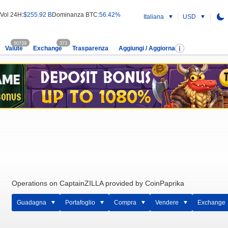
Vol 24H:
$255.92 B
Dominanza BTC:
56.42%
Italiana
USD
60739
373
Valute
Exchange
Trasparenza
Aggiungi / Aggiorna
Operations on CaptainZILLA provided by CoinPaprika
Guadagna
Portafoglio
Compra
Vendere
Exchange