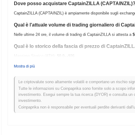
Dove posso acquistare CaptainZILLA (CAPTAINZIL)
CaptainZILLA (CAPTAINZIL) è ampiamente disponibile sugli exchange d
Qual è l'attuale volume di trading giornaliero di Cap
Nelle ultime 24 ore, il volume di trading di CaptainZILLA si attesta a
$
Qual è lo storico della fascia di prezzo di CaptainZIL
Massimo Storico (ATH):
$0.0
926
17
Minimo Storico (ATL):
$0.00
Mostra di più
CaptainZILLA è attualmente scambiato
~1.40%
al di sotto del suo AT
Le criptovalute sono altamente volatili e comportano un rischio signi
Come si sta comportando CaptainZILLA rispetto al m
Tutte le informazioni su Coinpaprika sono fornite solo a scopo info
investimento. Esegui sempre la tua ricerca (DYOR) e consulta un con
Negli ultimi 7 giorni, CaptainZILLA ha guadagnato
0.00%
, sottoperfo
investimento.
guadagno del
0.70%
. Ciò indica un ritardo temporaneo nell'azione de
Coinpaprika non è responsabile per eventuali perdite derivanti dall'
ampio.