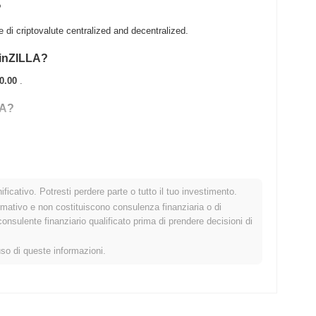
?
i criptovalute centralized and decentralized.
tainZILLA?
0.00
.
LA?
H .
ficativo. Potresti perdere parte o tutto il tuo investimento.
ercato crypto più ampio?
rmativo e non costituiscono consulenza finanziaria o di
sulente finanziario qualificato prima di prendere decisioni di
rmando il mercato crypto complessivo che ha registrato un
l prezzo di CAPTAINZIL rispetto allo slancio del mercato più
uso di queste informazioni.