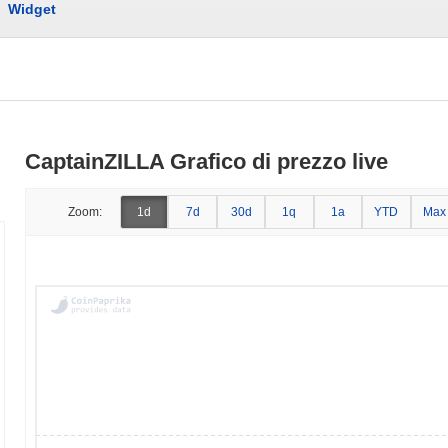
Widget
CaptainZILLA Grafico di prezzo live
Zoom:
1d
7d
30d
1q
1a
YTD
Max