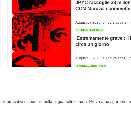
JPYC raccoglie 38 milioni 
COM Maruwa scommette s
August 07 2026
(6 hours ago)
,
3 mi
BITCOIN
HACKERS
'Estremamente grave': il 
circa un giorno
August 06 2026
(18 hours ago)
,
3 
STABLECOINS
VISA
Western Union Trasforma 
Immediato con Visa
August 06 2026
(20 hours ago)
,
3 
li educativi disponibili nella lingua selezionata. Prova a navigare in un
CRYPTO REGULATIONS
TRADING
La Russia legalizza il trad
dettaglio a 3.700 dollari a
August 06 2026
(22 hours ago)
,
3 