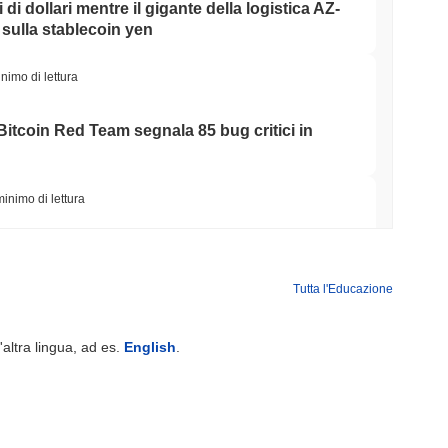
di dollari mentre il gigante della logistica AZ-
ulla stablecoin yen
nimo di lettura
Bitcoin Red Team segnala 85 bug critici in
minimo di lettura
i Rimesse in Dollari in Potere di Spesa
Tutta l'Educazione
minimo di lettura
'altra lingua, ad es.
English
.
ing di criptovalute, ma limita gli acquisti al
ll'anno
minimo di lettura