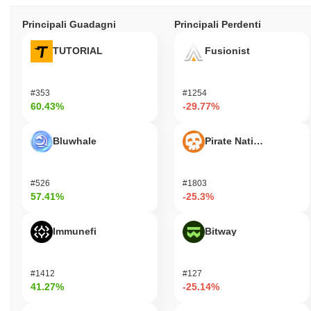
Principali Guadagni
Principali Perdenti
TUTORIAL
Fusionist
#353
#1254
60.43%
-29.77%
Bluwhale
Pirate Nation Token
#526
#1803
57.41%
-25.3%
Immunefi
Bitway
#1412
#127
41.27%
-25.14%