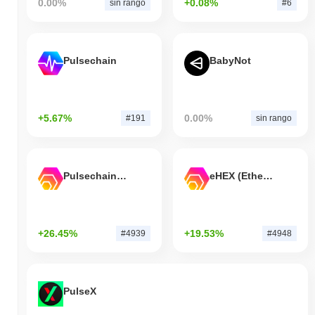
0.00%
+0.08%
sin rango
#6
Pulsechain
BabyNot
+5.67%
0.00%
#191
sin rango
Pulsechain Bridged HEX (Pulsechain)
eHEX (Ethereum)
+26.45%
+19.53%
#4939
#4948
PulseX