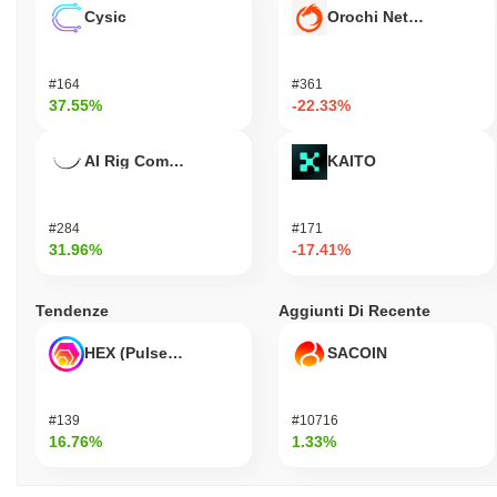
Cysic
Orochi Network
#164
#361
37.55%
-22.33%
AI Rig Complex
KAITO
#284
#171
31.96%
-17.41%
Tendenze
Aggiunti Di Recente
HEX (Pulsechain)
SACOIN
#139
#10716
16.76%
1.33%