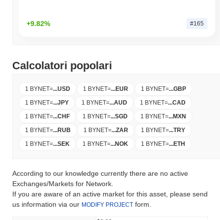
+9.82%
#165
Calcolatori popolari
1 BYNET
=
...
USD
1 BYNET
=
...
EUR
1 BYNET
=
...
GBP
1 BYNET
=
...
JPY
1 BYNET
=
...
AUD
1 BYNET
=
...
CAD
1 BYNET
=
...
CHF
1 BYNET
=
...
SGD
1 BYNET
=
...
MXN
1 BYNET
=
...
RUB
1 BYNET
=
...
ZAR
1 BYNET
=
...
TRY
1 BYNET
=
...
SEK
1 BYNET
=
...
NOK
1 BYNET
=
...
ETH
According to our knowledge currently there are no active
Exchanges/Markets for Network.
If you are aware of an active market for this asset, please send
us information via our
form.
MODIFY PROJECT