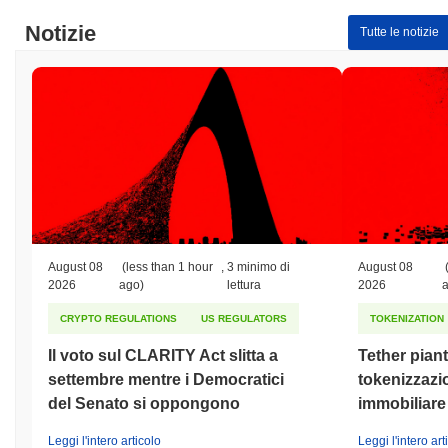
Notizie
Tutte le notizie
August 08
(less than 1 hour
,
3 minimo di
August 08
2026
ago)
lettura
2026
CRYPTO REGULATIONS
US REGULATORS
TOKENIZATION
Il voto sul CLARITY Act slitta a
Tether piant
settembre mentre i Democratici
tokenizzazi
del Senato si oppongono
immobiliare
Leggi l'intero articolo
Leggi l'intero art