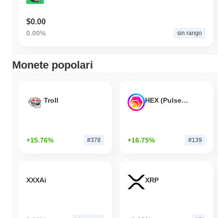
$0.00
0.00%
sin rango
Monete popolari
Troll
HEX (Pulsechain)
+15.76%
+16.75%
#378
#139
XXXAi
XRP