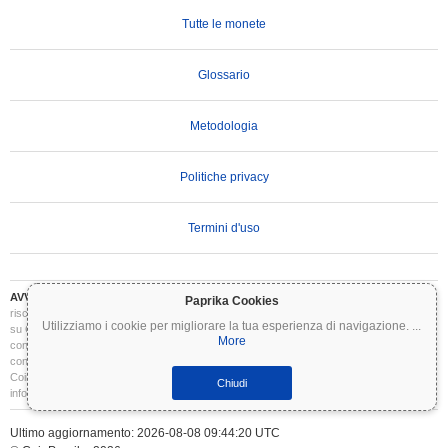
Tutte le monete
Glossario
Metodologia
Politiche privacy
Termini d'uso
AVVERTENZA IMPORTANTE:
Le criptovalute sono altamente volatili e comportano
Paprika Cookies
rischi significativi. Potresti perdere parte o tutto il tuo investimento. Tutte le informazioni
Utilizziamo i cookie per migliorare la tua esperienza di navigazione.
...
su Coinpaprika sono fornite esclusivamente a scopo informativo e non costituiscono
More
consulenza finanziaria o di investimento. Conduci sempre le tue ricerche (DYOR) e
consulta un consulente finanziario qualificato prima di prendere decisioni di investimento.
Coinpaprika non è responsabile per eventuali perdite derivanti dall'uso di queste
Chiudi
informazioni.
Ultimo aggiornamento: 2026-08-08 09:44:20 UTC