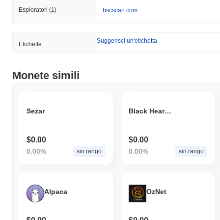
Esploratori
(1)
bscscan.com
Suggerisci un'etichetta
Etichette
Monete simili
Sezar
Black Hearted Cyber Baby Angel Token
$0.00
$0.00
0.00%
0.00%
sin rango
sin rango
Alpaca
OzNet