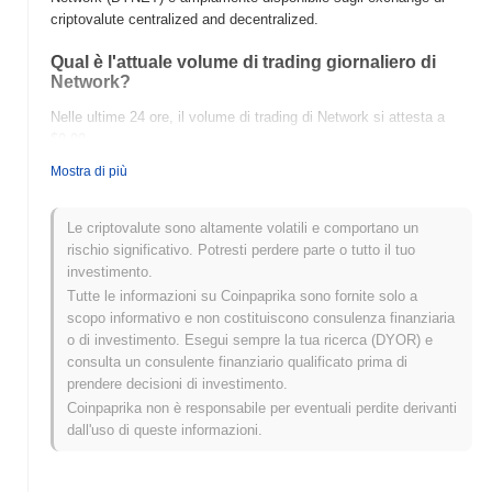
criptovalute centralized and decentralized.
Qual è l'attuale volume di trading giornaliero di
Network?
Nelle ultime 24 ore, il volume di trading di Network si attesta a
$0.00
.
Mostra di più
Qual è lo storico della fascia di prezzo di Network?
Massimo Storico (ATH):
$0.010107
Le criptovalute sono altamente volatili e comportano un
Minimo Storico (ATL):
$0.00
rischio significativo. Potresti perdere parte o tutto il tuo
investimento.
Network è attualmente scambiato
~0.05%
al di sotto del suo ATH
Tutte le informazioni su Coinpaprika sono fornite solo a
.
scopo informativo e non costituiscono consulenza finanziaria
o di investimento. Esegui sempre la tua ricerca (DYOR) e
Come si sta comportando Network rispetto al
consulta un consulente finanziario qualificato prima di
mercato crypto più ampio?
prendere decisioni di investimento.
Negli ultimi 7 giorni, Network ha guadagnato
0.00%
,
Coinpaprika non è responsabile per eventuali perdite derivanti
sottoperformando il mercato crypto complessivo che ha registrato
dall'uso di queste informazioni.
un guadagno del
0.29%
. Ciò indica un ritardo temporaneo
nell'azione del prezzo di BYNET rispetto allo slancio del mercato
più ampio.