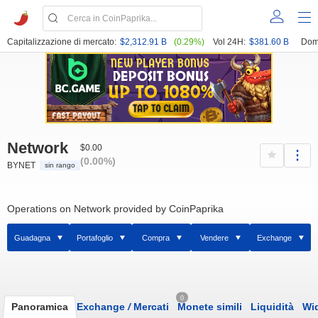
Capitalizzazione di mercato:
$2,312.91 B
(0.29%)
Vol 24H:
$381.60 B
Dom
Network
$0.00
(0.00%)
BYNET
sin rango
Operations on Network provided by CoinPaprika
Guadagna
Portafoglio
Compra
Vendere
Exchange
0
Panoramica
Exchange
/
Mercati
Monete simili
Liquidità
Wi