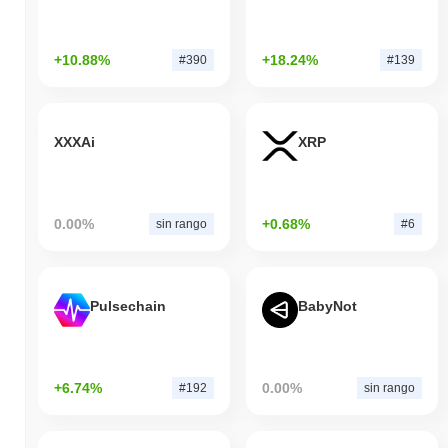
+10.88%
+18.24%
#390
#139
XXXAi
XRP
0.00%
+0.68%
sin rango
#6
Pulsechain
BabyNot
+6.74%
0.00%
#192
sin rango