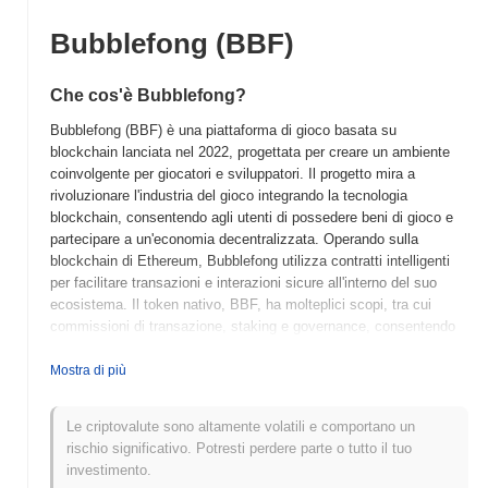
Bubblefong (BBF)
Che cos'è Bubblefong?
Bubblefong (BBF) è una piattaforma di gioco basata su
blockchain lanciata nel 2022, progettata per creare un ambiente
coinvolgente per giocatori e sviluppatori. Il progetto mira a
rivoluzionare l'industria del gioco integrando la tecnologia
blockchain, consentendo agli utenti di possedere beni di gioco e
partecipare a un'economia decentralizzata. Operando sulla
blockchain di Ethereum, Bubblefong utilizza contratti intelligenti
per facilitare transazioni e interazioni sicure all'interno del suo
ecosistema. Il token nativo, BBF, ha molteplici scopi, tra cui
commissioni di transazione, staking e governance, consentendo
ai possessori di influenzare lo sviluppo della piattaforma e i
processi decisionali. Bubblefong si distingue per la sua
Mostra di più
combinazione unica di gioco e blockchain, offrendo funzionalità
come meccaniche play-to-earn e integrazione di NFT, che
Le criptovalute sono altamente volatili e comportano un
migliorano il coinvolgimento degli utenti e forniscono valore reale
rischio significativo. Potresti perdere parte o tutto il tuo
ai risultati di gioco. Questo approccio innovativo posiziona
investimento.
Bubblefong come un attore significativo nel panorama in