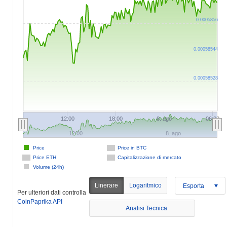
0.0005856
0.00058544
0.00058528
12:00
18:00
8. ago
06:00
12:00
8. ago
Price
Price in BTC
Price ETH
Capitalizzazione di mercato
Volume (24h)
Linerare
Logaritmico
Esporta
Per ulteriori dati controlla
CoinPaprika API
Analisi Tecnica