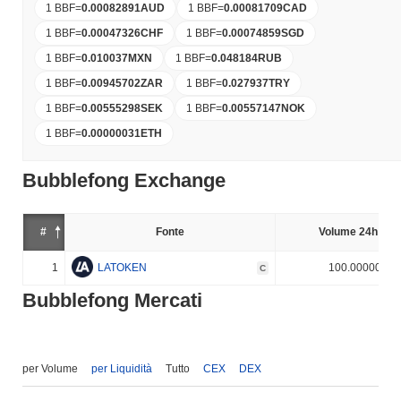
1 BBF
=
0.00082891
AUD
1 BBF
=
0.00081709
CAD
1 BBF
=
0.00047326
CHF
1 BBF
=
0.00074859
SGD
1 BBF
=
0.010037
MXN
1 BBF
=
0.048184
RUB
1 BBF
=
0.00945702
ZAR
1 BBF
=
0.027937
TRY
1 BBF
=
0.00555298
SEK
1 BBF
=
0.00557147
NOK
1 BBF
=
0.00000031
ETH
Bubblefong Exchange
#
Fonte
Volume 24h (%)
1
LATOKEN
100.000000%
C
Bubblefong Mercati
per Volume
per Liquidità
Tutto
CEX
DEX