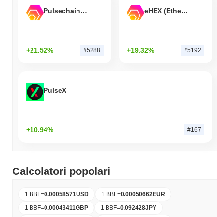
Pulsechain Bridged HEX (Pulsechain)
eHEX (Ethereum)
+21.52%
+19.32%
#5288
#5192
PulseX
+10.94%
#167
Calcolatori popolari
1 BBF
=
0.00058571
USD
1 BBF
=
0.00050662
EUR
1 BBF
=
0.00043411
GBP
1 BBF
=
0.092428
JPY