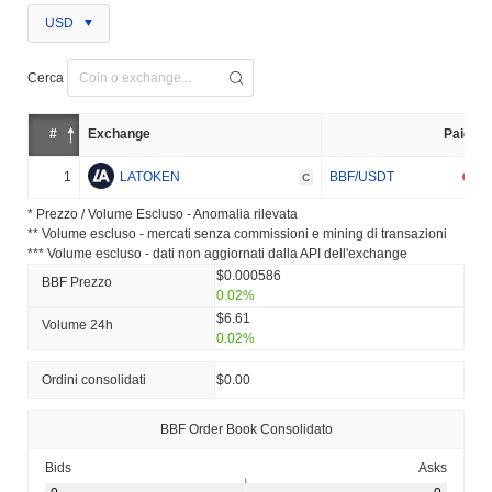
USD
Cerca
#
Exchange
Paio
1
LATOKEN
BBF/USDT
C
* Prezzo / Volume Escluso - Anomalia rilevata
** Volume escluso - mercati senza commissioni e mining di transazioni
*** Volume escluso - dati non aggiornati dalla API dell'exchange
$0.000586
BBF Prezzo
0.02%
$6.61
Volume 24h
0.02%
Ordini consolidati
$0.00
BBF Order Book Consolidato
Bids
Asks