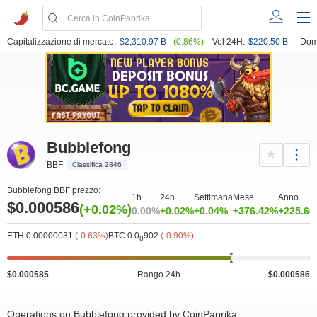
Capitalizzazione di mercato:
$2,310.97 B
(0.86%)
Vol 24H:
$220.50 B
Dom
Bubblefong
BBF
Classifica 2846
Bubblefong BBF prezzo:
1h
24h
Settimana
Mese
Anno
$0.000586
(+0.02%)
0.00%
+0.02%
+0.04%
+376.42%
+225.6
ETH 0.00000031
(-0.63%)
BTC 0.0
902
(-0.90%)
8
$0.000585
Rango 24h
$0.000586
Operations on Bubblefong provided by CoinPaprika