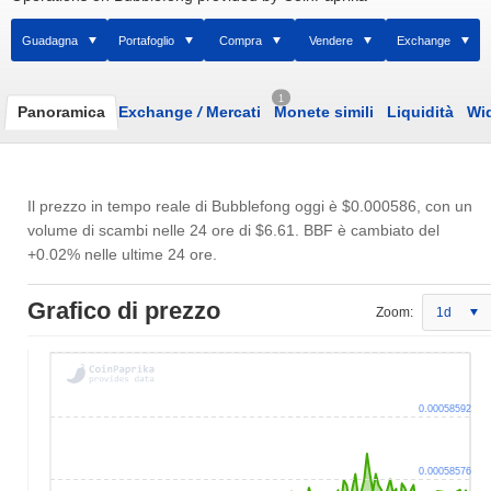
Guadagna
Portafoglio
Compra
Vendere
Exchange
1
Panoramica
Exchange
/
Mercati
Monete simili
Liquidità
Wi
Il prezzo in tempo reale di Bubblefong oggi è
$0.000586
, con un
volume di scambi nelle 24 ore di
$6.61
. BBF è cambiato del
+0.02% nelle ultime 24 ore.
Grafico di prezzo
Zoom:
1d
0.00058592
0.00058576