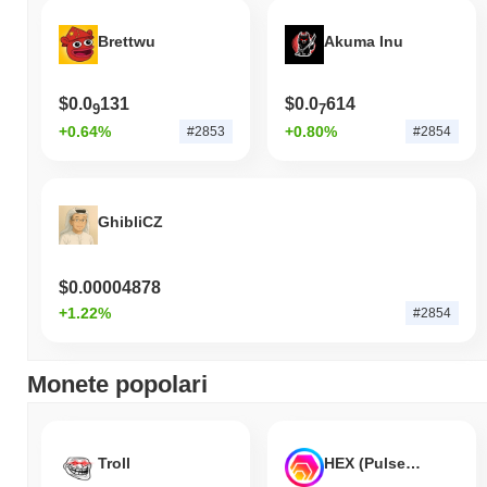
sottoperformando il mercato crypto complessivo che ha registrato
un guadagno del
0.86%
. Ciò indica un ritardo temporaneo
Brettwu
Akuma Inu
nell'azione del prezzo di BBF rispetto allo slancio del mercato più
ampio.
$0.0
131
$0.0
614
9
7
+0.64%
+0.80%
#2853
#2854
GhibliCZ
$0.00004878
+1.22%
#2854
Monete popolari
Troll
HEX (Pulsechain)