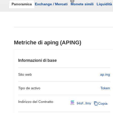
0
Panoramica
Exchange
/
Mercati
Monete simili
Liquidità
Metriche di aping (APING)
Informazioni di base
Sito web
ap.ing
Tipo de activo
Token
Indirizzo del Contratto
Copia
94sF...fimy