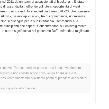
o nel 2021 da un team di appassionati di blockchain. È stato
e di asset digitali, offrendo agli utenti opportunità di yield
 Ethereum, utilizzando lo standard dei token ERC-20, che consente
ivo, APING, ha molteplici scopi, tra cui governance, ricompense
ing si distingue per la sua interfaccia user-friendly e le
nti principianti che esperti. Concentrandosi sul coinvolgimento
un attore significativo nel panorama DeFi, mirando a migliorare
 proprio whitepaper, delineando la visione e il framework tecnico
onsentendo a sviluppatori e primi adottanti di sperimentare le sue
ettembre 2021, segnando il suo ingresso ufficiale nel mercato. Lo
er-friendly per applicazioni di finanza decentralizzata (DeFi),
ficativo. Potresti perdere parte o tutto il tuo investimento.
zione iniziale dei token è avvenuta attraverso un modello di lancio
rmativo e non costituiscono consulenza finanziaria o di
tà senza le restrizioni dei metodi di raccolta fondi tradizionali.
sulente finanziario qualificato prima di prendere decisioni di
Aping e la formazione del suo ecosistema, posizionandolo come
uso di queste informazioni.
ficativo aggiornamento del protocollo programmato per il Q1
ggiornamento introdurrà nuove funzionalità progettate per