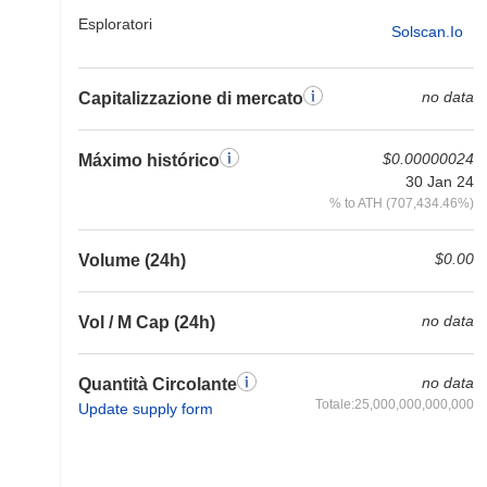
Esploratori
Solscan.io
no data
Capitalizzazione di mercato
$0.00000024
Máximo histórico
30 Jan 24
% to ATH (707,434.46%)
$0.00
Volume (24h)
no data
Vol / M Cap (24h)
no data
Quantità Circolante
Totale:25,000,000,000,000
Update supply form