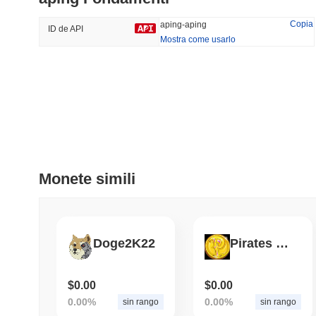
40.34%
-17.38%
Copia
aping-aping
ID de API
Mostra come usarlo
Tendenze
Aggiunti Di Recente
Hyperliquid
SACOIN
#10
#5157
0.85%
-2.2%
Monete simili
Doge2K22
Pirates Plunder
$0.00
$0.00
0.00%
0.00%
sin rango
sin rango