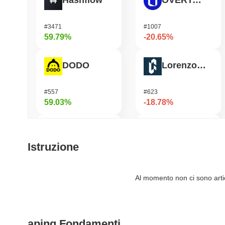
Hashflow
OVERTAKE
#3471
#1007
59.79%
-20.65%
DODO
Lorenzo Protocol
#557
#623
59.03%
-18.78%
Heima
elizaOS
Istruzione
#608
#1289
55.99%
-18.24%
Al momento non ci sono artico
Cysic
Epic Chain
aping Fondamenti
#209
#589