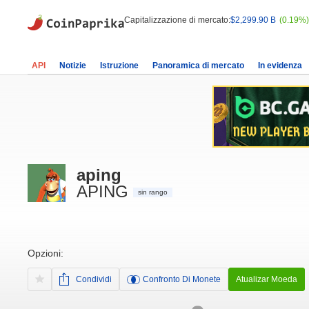
Capitalizzazione di mercato:
$2,299.90 B
(0.19%)
API
Notizie
Istruzione
Panoramica di mercato
In evidenza
aping
APING
sin rango
Opzioni:
Condividi
Confronto Di Monete
Atualizar Moeda