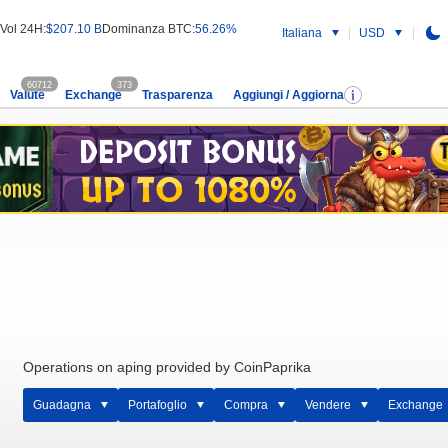
Vol 24H:
$207.10 B
Dominanza BTC:
56.26%
Italiana
USD
60712
373
Valute
Exchange
Trasparenza
Aggiungi / Aggiorna
Operations on aping provided by CoinPaprika
Guadagna
Portafoglio
Compra
Vendere
Exchange