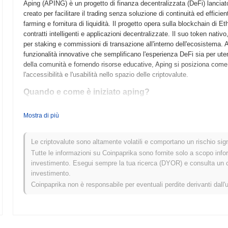
Aping (APING) è un progetto di finanza decentralizzata (DeFi) lanciat
creato per facilitare il trading senza soluzione di continuità ed efficient
farming e fornitura di liquidità. Il progetto opera sulla blockchain di
contratti intelligenti e applicazioni decentralizzate. Il suo token nat
per staking e commissioni di transazione all'interno dell'ecosistema. Ap
funzionalità innovative che semplificano l'esperienza DeFi sia per ute
della comunità e fornendo risorse educative, Aping si posiziona come 
l'accessibilità e l'usabilità nello spazio delle criptovalute.
Quando e come è iniziato aping?
Aping è nato nell'aprile 2021 quando il team fondatore ha rilasciato il
Mostra di più
del progetto. Il progetto ha lanciato il suo testnet nel giugno 2021, c
funzionalità. Dopo test di successo, il mainnet è stato lanciato nel s
sviluppo iniziale si è concentrato sulla creazione di una piattaforma us
Le criptovalute sono altamente volatili e comportano un rischio signi
mirando a semplificare l'accesso a vari servizi finanziari. La distribu
Tutte le informazioni su Coinpaprika sono fornite solo a scopo info
equo nell'ottobre 2021, che ha consentito la partecipazione della comuni
investimento. Esegui sempre la tua ricerca (DYOR) e consulta un con
Questi passi fondamentali hanno stabilito le basi per la crescita di 
investimento.
un attore notevole nello spazio DeFi.
Coinpaprika non è responsabile per eventuali perdite derivanti dall'
Cosa ci aspetta per aping?
Secondo aggiornamenti ufficiali, aping si sta preparando per un signi
2024, volto a migliorare la scalabilità e l'esperienza utente. Questo a