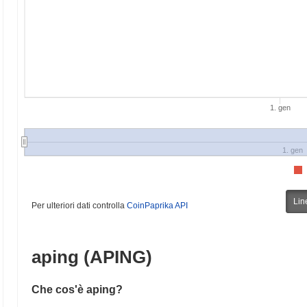
1. gen
1. gen
Lin
Per ulteriori dati controlla
CoinPaprika API
aping (APING)
Che cos'è aping?