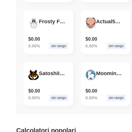
Frosty Floki V2
Actual5Head
$0.00
$0.00
0.00%
0.00%
sin rango
sin rango
SatoshiInu
Moomin Inu
$0.00
$0.00
0.00%
0.00%
sin rango
sin rango
Calcolatori popolari