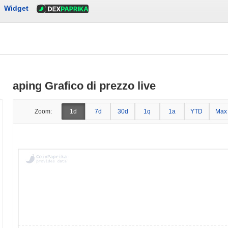
Widget
aping Grafico di prezzo live
Zoom:
1d
7d
30d
1q
1a
YTD
Max