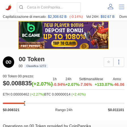
Capitalizzazione di mercato:
$2,308.62 B
(-0.14%)
Vol 24H:
$92.67 B
Domi
00 Token
00
Classifica 1272
00 Token 00 prezzo:
1h
24h
Settimana
Mese
Anno
$0.008835
(+2.07%)
-0.94%
+2.07%
-7.06%
+133.07%
-46.06
ETH 0.00000462
(+2.27%)
BTC 0.00000014
(+2.40%)
$0.008321
Rango 24h
$0.011101
Operations on 00 Token provided by CoinPaprika