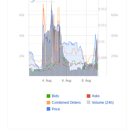
0.012
60k
600k
0.011
40k
400k
0.01
20k
200k
0.009
4. Aug
6. Aug
8. Aug
Bids
Asks
Combined Orders
Volume (24h)
Price