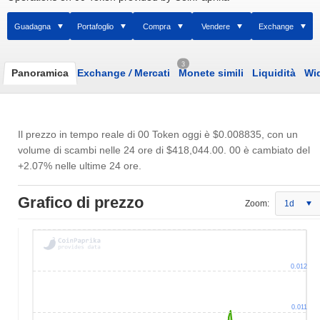
Guadagna
Portafoglio
Compra
Vendere
Exchange
3
Panoramica
Exchange
/
Mercati
Monete simili
Liquidità
Wi
Il prezzo in tempo reale di 00 Token oggi è
$0.008835
, con un
volume di scambi nelle 24 ore di
$418,044.00
. 00 è cambiato del
+2.07% nelle ultime 24 ore.
Grafico di prezzo
Zoom:
1d
0.012
0.011