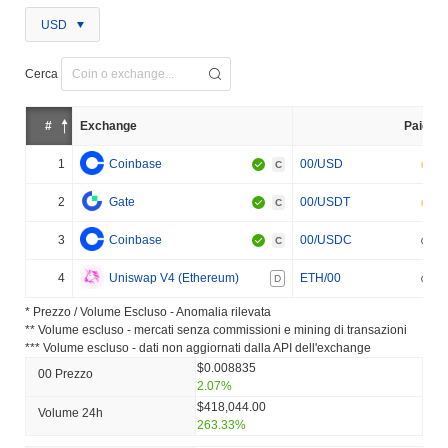
USD
Cerca
#
Exchange
Paio
1
Coinbase
00/USD
C
2
Gate
00/USDT
C
3
Coinbase
00/USDC
C
4
Uniswap V4 (Ethereum)
ETH/00
D
* Prezzo / Volume Escluso - Anomalia rilevata
** Volume escluso - mercati senza commissioni e mining di transazioni
*** Volume escluso - dati non aggiornati dalla API dell'exchange
$0.008835
00 Prezzo
2.07%
$418,044.00
Volume 24h
263.33%