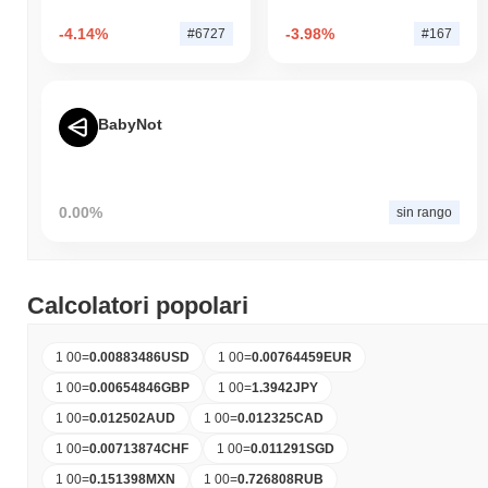
-4.14%
-3.98%
#6727
#167
BabyNot
0.00%
sin rango
Calcolatori popolari
1 00
=
0.00883486
USD
1 00
=
0.00764459
EUR
1 00
=
0.00654846
GBP
1 00
=
1.3942
JPY
1 00
=
0.012502
AUD
1 00
=
0.012325
CAD
1 00
=
0.00713874
CHF
1 00
=
0.011291
SGD
1 00
=
0.151398
MXN
1 00
=
0.726808
RUB