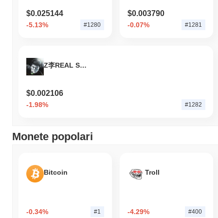
$0.025144
$0.003790
-5.13%
-0.07%
#1280
#1281
Z李REAL SUPER COIN
$0.002106
-1.98%
#1282
Monete popolari
Bitcoin
Troll
-0.34%
-4.29%
#1
#400