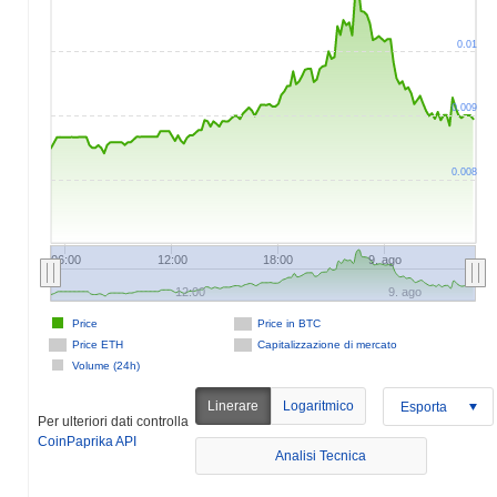
0.01
0.009
0.008
06:00
12:00
18:00
9. ago
12:00
9. ago
Price
Price in BTC
Price ETH
Capitalizzazione di mercato
Volume (24h)
Linerare
Logaritmico
Esporta
Per ulteriori dati controlla
CoinPaprika API
Analisi Tecnica