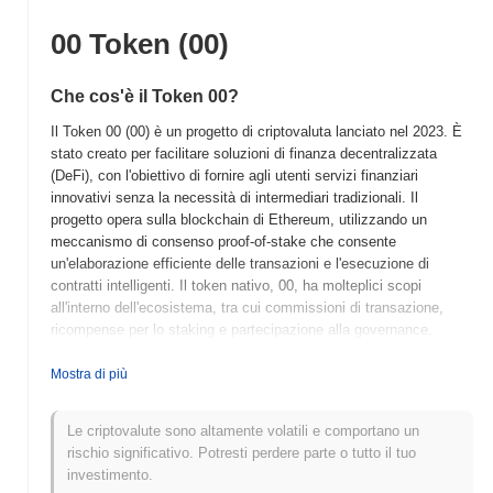
00 Token (00)
Che cos'è il Token 00?
Il Token 00 (00) è un progetto di criptovaluta lanciato nel 2023. È
stato creato per facilitare soluzioni di finanza decentralizzata
(DeFi), con l'obiettivo di fornire agli utenti servizi finanziari
innovativi senza la necessità di intermediari tradizionali. Il
progetto opera sulla blockchain di Ethereum, utilizzando un
meccanismo di consenso proof-of-stake che consente
un'elaborazione efficiente delle transazioni e l'esecuzione di
contratti intelligenti. Il token nativo, 00, ha molteplici scopi
all'interno dell'ecosistema, tra cui commissioni di transazione,
ricompense per lo staking e partecipazione alla governance,
consentendo ai possessori di influenzare le decisioni del progetto.
Il Token 00 si distingue per il suo focus su applicazioni DeFi user-
Mostra di più
friendly e il suo impegno per la sicurezza e la trasparenza,
posizionandosi come un attore significativo nel panorama in
Le criptovalute sono altamente volatili e comportano un
evoluzione della finanza decentralizzata. Il suo approccio unico
rischio significativo. Potresti perdere parte o tutto il tuo
all'integrazione di strumenti finanziari avanzati con un'interfaccia
investimento.
utente semplice mira ad attrarre sia utenti esperti di criptovalute