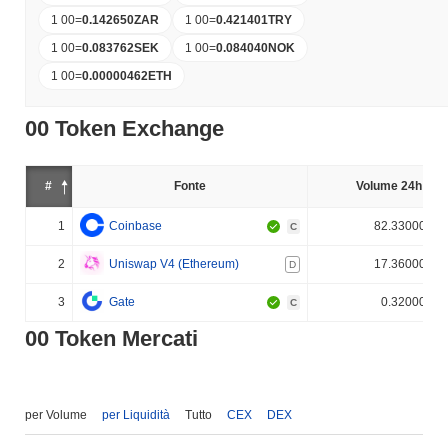
1 00
=
0.142650
ZAR
1 00
=
0.421401
TRY
1 00
=
0.083762
SEK
1 00
=
0.084040
NOK
1 00
=
0.00000462
ETH
00 Token Exchange
#
Fonte
Volume 24h (%)
1
Coinbase
82.330000%
C
2
Uniswap V4 (Ethereum)
17.360000%
D
3
Gate
0.320000%
C
00 Token Mercati
per Volume
per Liquidità
Tutto
CEX
DEX