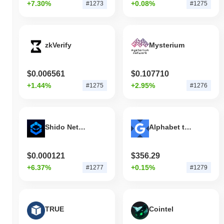
+7.30%
+0.08%
#1273
#1275
zkVerify
Mysterium
$0.006561
$0.107710
+1.44%
+2.95%
#1275
#1276
Shido Network
Alphabet tokenized stock (xStock)
$0.000121
$356.29
+6.37%
+0.15%
#1277
#1279
TRUE
Cointel