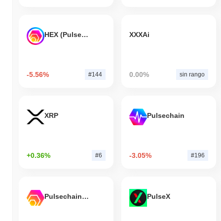
HEX (Pulsechain)
XXXAi
-5.56%
0.00%
#144
sin rango
XRP
Pulsechain
+0.36%
-3.05%
#6
#196
Pulsechain Bridged HEX (Pulsechain)
PulseX