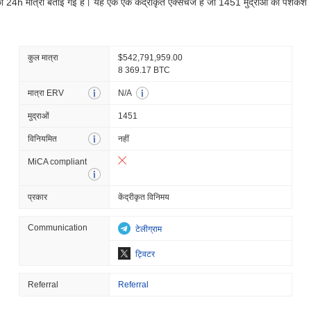
 24h मात्रा बताई गई है। यह एक एक केंद्रीकृत एक्सचेंज है जो 1451 मुद्राओं की पेशकश
कुल मात्रा
$542,791,959.00
8 369.17 BTC
मात्रा ERV
N/A
मुद्राओं
1451
विनियमित
नहीं
MiCA compliant
प्रकार
केंद्रीकृत विनिमय
Communication
टेलीग्राम
ट्विटर
Referral
Referral