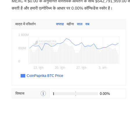
MEXC में
$0.00
के अनुमानित वास्तविक आयतन के साथ
$542,791,959.00
की
करती है और हमारी एल्गोरिथ्म के आधार पर 0.00% कॉन्फिडेंस स्कोर है।
मात्रा में परिवर्तन
सप्ताह
महीना
साल
सब
1 600M
800M
0
13. जुल॰
20. जुल॰
27. जुल॰
3. अग॰
CoinPaprika BTC Price
विश्वास