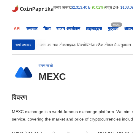
बाज़ार आकार:
$2,313.40 B
(0.02%)
मात्रा 24H:
$103.0
60752
API
समाचार
शिक्षा
बाजार अवलोकन
हाइलाइट्स
मुद्राओं
आदान-
नी क्रिप्टो...
हांगकांग का नया टोकनाइज्ड सिक्योरिटीज स्टैक टोकन में अनुपालन...
सभी समाचार
वापस जाओ
MEXC
विवरण
MEXC exchange is a world-famous exchange platform. We aim at
service, covering the market and price of cryptocurrencies incl