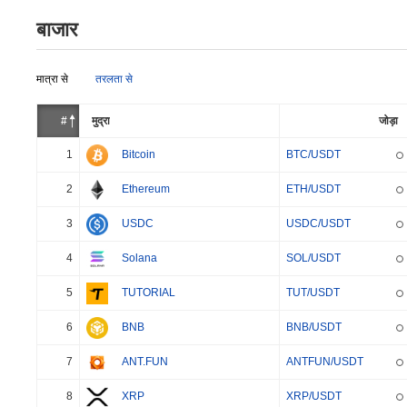
बाजार
मात्रा से
तरलता से
#
मुद्रा
जोड़ा
1
Bitcoin
BTC/USDT
2
Ethereum
ETH/USDT
3
USDC
USDC/USDT
4
Solana
SOL/USDT
5
TUTORIAL
TUT/USDT
6
BNB
BNB/USDT
7
ANT.FUN
ANTFUN/USDT
8
XRP
XRP/USDT