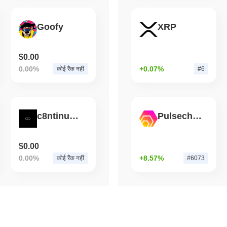
August 06 2026
(1 day ago)
,
3 न्यूनत
STABLECOINS
VISA
Goofy
XRP
वेस्टर्न यूनियन ने डॉलर रेमिटेंस क
$0.00
0.00%
+0.07%
कोई रैंक नहीं
#6
c8ntinuum
Pulsechain Bridged HEX (Pulsechain)
$0.00
0.00%
+8.57%
कोई रैंक नहीं
#6073