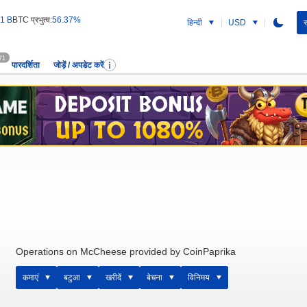
1 B
BTC प्रभुत्व:
56.37%
हिन्दी
USD
स
71
पारदर्शिता
जोड़ें / अपडेट करें
Operations on McCheese provided by CoinPaprika
कमाएं
बटुआ
खरीदें
बेचना
विनिमय