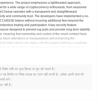
 experience. The project emphasizes a lighthearted approach,
set for a wide range of cryptocurrency enthusiasts, from seasoned
cCheese operates with a transparent and straightforward
mplicity and community trust. The developers have implemented a no-
er MCCHEESE tokens without incurring additional fees beyond the
ctionless trading and participation. A key security feature
 measure designed to prevent rug pulls and provide long-term stability
d, meaning that ownership and control of the smart contract have
ny future alterations or manipulations and enhancing the
its initial meme coin status, with the project outlining a roadmap
tem and utility. These aspirations encompass the exploration of
an exclusive NFT collection, and the potential development of a game
e further engagement mechanisms and practical uses for the
itions itself as more than just a digital curiosity; it aspires to
te community and evolving developmental goals. Its focus remains on
नी निवेश राशि का कुछ हिस्सा या पूरा खो सकते हैं।
rld of decentralized digital assets.
र यह वित्तीय या निवेश सलाह का गठन नहीं करती है। हमेशा अपनी स्वयं की
मर्श करें।
अंतर्दृष्टि
र नहीं है।
जों पर व्यापक रूप से उपलब्ध है।