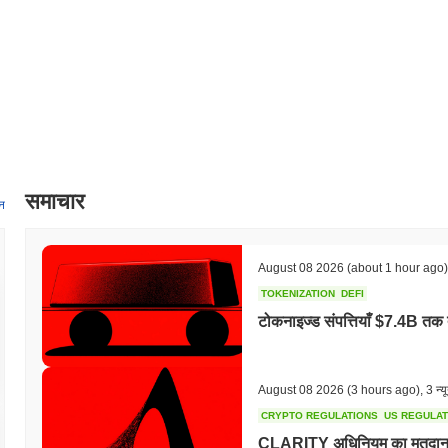
पिछले 24 घंटों में, McCheese की ट्रेडिंग मात्रा
$0.00
.
McCheese का मूल्य सीमा इतिहास क्या है?
सर्वकालिक उच्च (ATH):
$0.270955
सर्वकालिक निम्न (ATL):
$0.00
McCheese वर्तमान में अपने ATH से
~83.50%
नीचे कारोबार कर रहा है .
व्यापक क्रिप्टो बाजार की तुलना में McCheese कैसा प्रदर्शन कर रहा 
समाचार
न
पिछले 7 दिनों में, McCheese ने
0.00%
बढ़ा, समग्र क्रिप्टो बाजार जिसने
0.01%
की
MCCHEESE की मूल्य कार्रवाई में मजबूत प्रदर्शन का संकेत देता है।
August 08 2026
(about 1 hour ago)
TOKENIZATION
DEFI
टोकनाइज्ड संपत्तियाँ $7.4B तक 
August 08 2026
(3 hours ago)
,
3 न्य
CRYPTO REGULATIONS
US REGULA
CLARITY अधिनियम का मतदान सितं