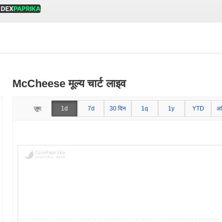
McCheese मूल्य चार्ट लाइव
ज़ूम:
1d
7d
30 दिन
1q
1y
YTD
अ