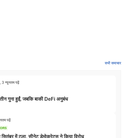
है?
सभी समाचार
 गिरावट दर्ज की से बेहतर प्रदर्शन किया। यह व्यापक बाजार गति के सापेक्ष
,
3 न्यूनतम पढ़ें
तीन गुना हुईं, जबकि बाकी DeFi अनुबंध
ूनतम पढ़ें
TORS
बर में टला, सीनेट डेमोक्रेट्स ने किया विरोध