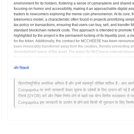
environment for its holders, fostering a sense of camaraderie and shared
focusing on humor and accessibility, making it an approachable digital as
traders to newcomers exploring the meme coin phenomenon. At its core, M
tokenomics model, a characteristic often found in projects prioritizing si
tax policy on transactions, ensuring that users can buy, sell, and transf
standard blockchain network costs. This approach is intended to promote fri
highlighted by the project is the permanent locking of its liquidity pool, a
for the token. Additionally, the contract for MCCHEESE has been renounce
been irrevocably transferred away from the creators, thereby preventing a
decentralized nature of the asset. The vision for McCheese extends beyond 
that includes potential future developments aimed at expanding its ecosys
features such as staking opportunities for token holders, the creation of 
or decentralized application. Such initiatives, if realized, could introduc
और दिखाओ
MCCHEESE token within the broader Web3 landscape. Ultimately, McCheese pos
grow into a recognized and significant meme coin, driven by its passiona
क्रिप्टोक्यूरेंसीज़ अत्यधिक अस्थिर हैं और इनमें महत्वपूर्ण जोखिम शामिल हैं। आप अप
delivering an entertaining and trustworthy experience within the dynamic wo
Coinpaprika पर सभी जानकारी केवल सूचना के उद्देश्यों के लिए प्रदान की गई है औ
रिसर्च (DYOR) करें और निवेश निर्णय लेने से पहले एक योग्य वित्तीय सलाहकार से परा
McCheese (MCCHEESE) FAQ – मुख्य मेट्रिक्स और बाजार 
Coinpaprika इस जानकारी के उपयोग से होने वाले किसी भी नुकसान के लिए जिम्मेदा
मैं McCheese (MCCHEESE) कहाँ से खरीद सकता हूँ?
McCheese (MCCHEESE) centralized and decentralized क्रिप्टोकरेंसी एक्सचें
McCheese की वर्तमान दैनिक ट्रेडिंग मात्रा क्या है?