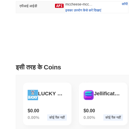
कॉपी
mccheese-mccheese
एपीआई आईडी
इसका उपयोग कैसे करें दिखाएं
प्रवृत्त
हाल ही में जोड़ा
HEX (Pulsechain)
SACOIN
#139
#10271
7.83%
0.74%
इसी तरह के Coins
LUCKY STUDIOS
Jellification
$0.00
$0.00
0.00%
0.00%
कोई रैंक नहीं
कोई रैंक नहीं