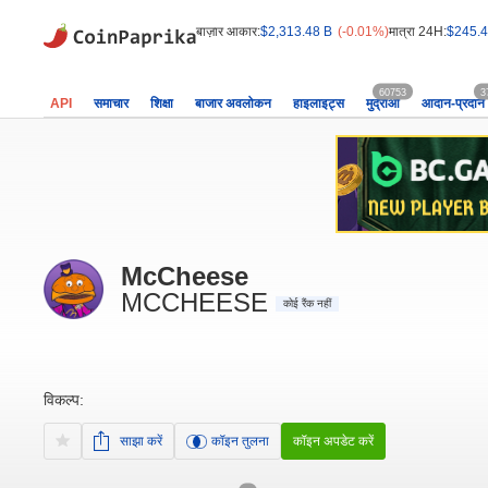
बाज़ार आकार:
$2,313.48 B
(-0.01%)
मात्रा 24H:
$245.4
60753
3
API
समाचार
शिक्षा
बाजार अवलोकन
हाइलाइट्स
मुद्राओं
आदान-प्रदान
McCheese
MCCHEESE
कोई रैंक नहीं
विकल्प:
साझा करें
कॉइन तुलना
कॉइन अपडेट करें