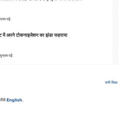
ूनतम पढ़ें
ट में अपने टोकनाइजेशन का झंडा फहराया
यूनतम पढ़ें
में 4,000 स्टॉक्स जोड़े
सभी शिक्षा
यूनतम पढ़ें
 जैसे
English
.
टो ईटीएफ के लिए यूएस ब्रोकर-डीलर लाइसेंस जीता
यूनतम पढ़ें