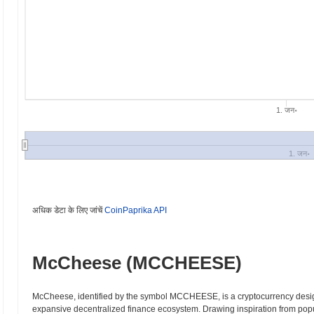
1. जन॰
1. जन॰
अधिक डेटा के लिए जांचें
CoinPaprika API
McCheese (MCCHEESE)
McCheese, identified by the symbol MCCHEESE, is a cryptocurrency desig
expansive decentralized finance ecosystem. Drawing inspiration from pop