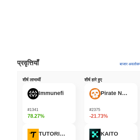
प्रवृत्तियाँ
बाजार अवलोक
शीर्ष लाभार्थी
शीर्ष हारे हुए
Immunefi
Pirate Nation Token
#1341
#2375
78.27%
-21.73%
TUTORIAL
KAITO