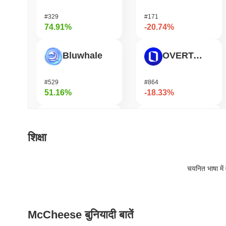
#329
#171
74.91%
-20.74%
Bluwhale
OVERTAKE
#529
#864
51.16%
-18.33%
AI Rig Complex
Orochi Network
शिक्षा
#275
#359
38.69%
-17.3%
चयनित भाषा में 
Momentum
Helium
McCheese बुनियादी बातें
#361
#448
34.61%
-16.52%