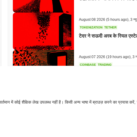
August 08 2026
(5 hours ago)
,
3 न्य
TOKENIZATION
TETHER
टेदर ने सऊदी अरब के रियल एस्टे
August 07 2026
(19 hours ago)
,
3 न्
COINBASE
TRADING
कोइनबेस ने अपने यूके क्रिप्टो ऐप 
August 07 2026
(21 hours ago)
,
3 न्
वर्तमान में कोई शैक्षिक लेख उपलब्ध नहीं है। किसी अन्य भाषा में ब्राउज़ करने का प्रयास करें,
SEC
ETFS
विंटरम्यूट ने स्टॉक्स और क्रिप्
August 07 2026
(23 hours ago)
,
3 न्