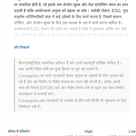
पर संचालित होती है, जो इसके कम लेनदेन शुल्क और तेज़ प्रोसेसिंग समय का लाभ
उठाती है ताकि उपयोगकर्ता अनुभव को बढ़ाया जा सके। स्वदेशी टोकन, EGG, गूज
फाइनेंस पारिस्थितिकी तंत्र में कई उद्देश्यों के लिए कार्य करता है, जिसमें शासन,
स्टेकिंग, और लेनदेन शुल्क के लिए एक माध्यम के रूप में कार्य करना शामिल है।
उपयोगकर्ता EGG टोकन को स्टेक कर सकते हैं ताकि वे पुरस्कार अर्जित कर सकें
और प्लेटफ़ॉर्म के भविष्य के विकास के संबंध में निर्णय लेने की प्रक्रियाओं में भाग ले
सकें। गूज फाइनेंस अपनी उपज खेती के अनूठे दृष्टिकोण के लिए खड़ा है, जो
उपयोगकर्ताओं को संलग्न करने और समग्र उपयोगकर्ता अनुभव को बढ़ाने के लिए
और दिखाओ
गेमिफिकेशन तत्वों को शामिल करता है। यह नवोन्मेषी रणनीति इसे DeFi क्षेत्र में एक
महत्वपूर्ण खिलाड़ी के रूप में स्थापित करती है, जो अनुभवी निवेशकों और विकेन्द्रीकृत
क्रिप्टोक्यूरेंसीज़ अत्यधिक अस्थिर हैं और इनमें महत्वपूर्ण जोखिम शामिल हैं।
वित्त के अवसरों का पता लगाने के लिए नए लोगों को आकर्षित करती है।
आप अपनी निवेश राशि का कुछ हिस्सा या पूरा खो सकते हैं।
गूज फाइनेंस की शुरुआत कब और कैसे हुई?
Coinpaprika पर सभी जानकारी केवल सूचना के उद्देश्यों के लिए प्रदान की
गई है और यह वित्तीय या निवेश सलाह का गठन नहीं करती है। हमेशा अपनी
गूज फाइनेंस की उत्पत्ति सितंबर 2020 में हुई जब संस्थापक टीम ने अपनी श्वेत पत्र
स्वयं की रिसर्च (DYOR) करें और निवेश निर्णय लेने से पहले एक योग्य वित्तीय
जारी की, जिसमें परियोजना की दृष्टि और तकनीकी ढांचे का विवरण दिया गया।
सलाहकार से परामर्श करें।
परियोजना ने इसके मुख्य नेटवर्क को थोड़े समय बाद, अक्टूबर 2020 में लॉन्च किया,
Coinpaprika इस जानकारी के उपयोग से होने वाले किसी भी नुकसान के लिए
जिससे इसकी प्रारंभिक सार्वजनिक उपलब्धता का संकेत मिला और उपयोगकर्ताओं
जिम्मेदार नहीं है।
को इसके विकेन्द्रीकृत वित्त (DeFi) प्रस्तावों के साथ संलग्न होने की अनुमति
मिली। प्रारंभिक विकास उपयोगकर्ता के अनुकूल उपज खेती प्लेटफ़ॉर्म बनाने पर
केंद्रित था जो उपयोगकर्ताओं को तरलता प्रदान करने के माध्यम से पुरस्कार अर्जित
करने में सक्षम बनाता। गूज फाइनेंस टोकन का प्रारंभिक वितरण अक्टूबर 2020 में
कीमत में परिवर्तन:
High:
Low
एक उचित लॉन्च मॉडल के माध्यम से हुआ, जिसने प्रतिभागियों को पारंपरिक धन