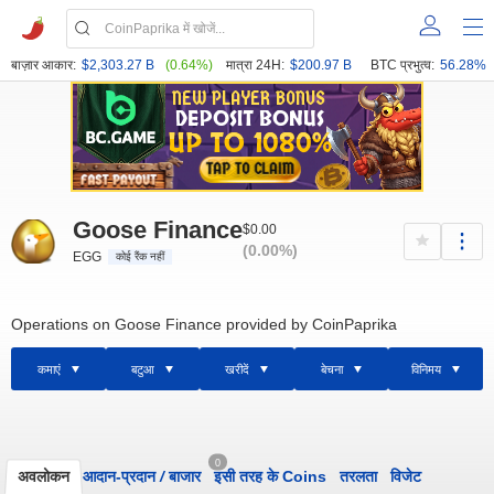
बाज़ार आकार:
$2,303.27 B
(0.64%)
मात्रा 24H:
$200.97 B
BTC प्रभुत्व:
56.28%
Goose Finance
$0.00
(0.00%)
EGG
कोई रैंक नहीं
Operations on Goose Finance provided by CoinPaprika
कमाएं
बटुआ
खरीदें
बेचना
विनिमय
0
अवलोकन
आदान-प्रदान
/
बाजार
इसी तरह के Coins
तरलता
विजेट