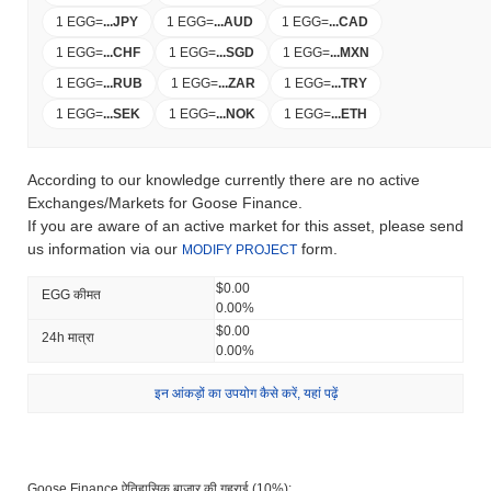
1 EGG
=
...
JPY
1 EGG
=
...
AUD
1 EGG
=
...
CAD
1 EGG
=
...
CHF
1 EGG
=
...
SGD
1 EGG
=
...
MXN
1 EGG
=
...
RUB
1 EGG
=
...
ZAR
1 EGG
=
...
TRY
1 EGG
=
...
SEK
1 EGG
=
...
NOK
1 EGG
=
...
ETH
According to our knowledge currently there are no active
Exchanges/Markets for Goose Finance.
If you are aware of an active market for this asset, please send
us information via our
form.
MODIFY PROJECT
$0.00
EGG कीमत
0.00%
$0.00
24h मात्रा
0.00%
इन आंकड़ों का उपयोग कैसे करें, यहां पढ़ें
Goose Finance ऐतिहासिक बाजार की गहराई (10%):