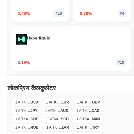
-2.48%
-0.79%
#18
#4
Hyperliquid
-3.19%
#10
लोकप्रिय कैलकुलेटर
1 AITK
=
...
USD
1 AITK
=
...
EUR
1 AITK
=
...
GBP
1 AITK
=
...
JPY
1 AITK
=
...
AUD
1 AITK
=
...
CAD
1 AITK
=
...
CHF
1 AITK
=
...
SGD
1 AITK
=
...
MXN
1 AITK
=
...
RUB
1 AITK
=
...
ZAR
1 AITK
=
...
TRY