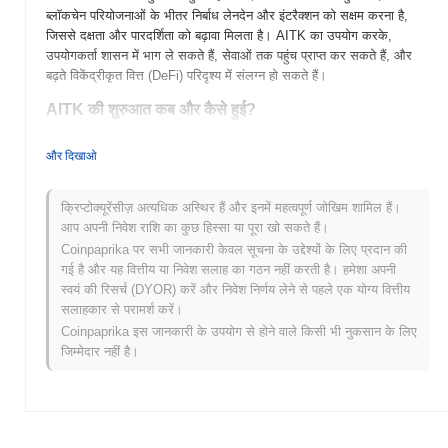
ब्लॉकचेन परियोजनाओं के भीतर निर्बाध लेनदेन और इंटरैक्शन को सक्षम करना है,
जिससे दक्षता और पारदर्शिता को बढ़ावा मिलता है। AITK का उपयोग करके,
उपयोगकर्ता शासन में भाग ले सकते हैं, सेवाओं तक पहुंच प्राप्त कर सकते हैं, और
बढ़ते विकेंद्रीकृत वित्त (DeFi) परिदृश्य में संलग्न हो सकते हैं।
AITK की शुरुआत कब और कैसे हुई?
AITK की शुरुआत 2022 में हुई, जिसे एक टीम ने बनाया जो कृत्रिम बुद्धिमत्ता और
और दिखाओ
ब्लॉकचेन एकीकरण को आगे बढ़ाने पर केंद्रित थी। इस परियोजना का उद्देश्य
विकेंद्रीकृत प्रौद्योगिकी के माध्यम से AI क्षमताओं को बढ़ाना है, विभिन्न क्षेत्रों में
नवाचार को बढ़ावा देना है। AITK को इसके लॉन्च के तुरंत बाद कई एक्सचेंजों पर
क्रिप्टोक्यूरेंसीज़ अत्यधिक अस्थिर हैं और इनमें महत्वपूर्ण जोखिम शामिल हैं।
सूचीबद्ध किया गया, जिसने इसके बाजार में उपस्थिति स्थापित करने और
आप अपनी निवेश राशि का कुछ हिस्सा या पूरा खो सकते हैं।
उपयोगकर्ताओं और डेवलपर्स के बढ़ते समुदाय को आकर्षित करने में मदद की। टीम
Coinpaprika पर सभी जानकारी केवल सूचना के उद्देश्यों के लिए प्रदान की
प्लेटफ़ॉर्म की कार्यक्षमताओं और प्रौद्योगिकी पारिस्थितिकी तंत्र के भीतर साझेदारियों
गई है और यह वित्तीय या निवेश सलाह का गठन नहीं करती है। हमेशा अपनी
को बढ़ाने पर काम करना जारी रखती है।
स्वयं की रिसर्च (DYOR) करें और निवेश निर्णय लेने से पहले एक योग्य वित्तीय
सलाहकार से परामर्श करें।
AITK के लिए आगे क्या है?
Coinpaprika इस जानकारी के उपयोग से होने वाले किसी भी नुकसान के लिए
AITK अपने रोडमैप के माध्यम से महत्वपूर्ण प्रगति के लिए तैयार है, जिसमें अगला
जिम्मेदार नहीं है।
अपग्रेड स्केलेबिलिटी और उपयोगकर्ता अनुभव को बढ़ाने के लिए निर्धारित है। आगामी
सुविधाओं में विकेंद्रीकृत अनुप्रयोगों को सरल बनाने के लिए उन्नत AI-चालित
उपकरणों का एकीकरण शामिल है, जो विभिन्न क्षेत्रों में इसकी उपयोगिता को
बढ़ाएगा। समुदाय इन सुविधाओं के बारे में उपयोगकर्ताओं को शिक्षित करने और
संलग्नता को बढ़ावा देने के लिए वेबिनार और कार्यशालाओं की एक श्रृंखला आयोजित