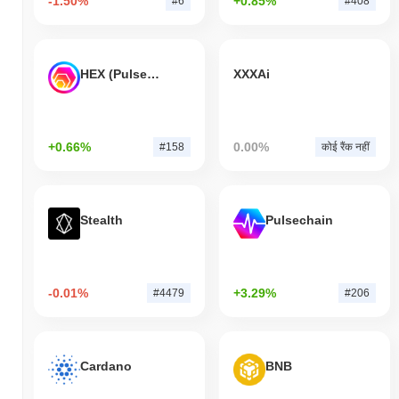
-1.50%
+0.85%
#6
#408
HEX (Pulsechain)
XXXAi
+0.66%
0.00%
#158
कोई रैंक नहीं
Stealth
Pulsechain
-0.01%
+3.29%
#4479
#206
Cardano
BNB