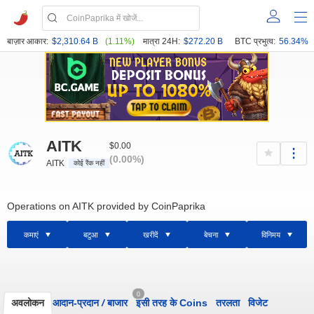
बाज़ार आकार:
$2,310.64 B
(1.11%)
मात्रा 24H:
$272.20 B
BTC प्रभुत्व:
56.34%
AITK
$0.00
(0.00%)
AITK
कोई रैंक नहीं
Operations on AITK provided by CoinPaprika
कमाएं
बटुआ
खरीदें
बेचना
विनिमय
0
अवलोकन
आदान-प्रदान
/
बाजार
इसी तरह के Coins
तरलता
विजेट