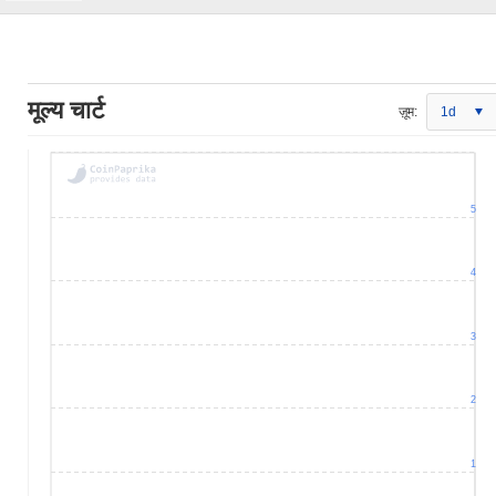
मूल्य चार्ट
ज़ूम:
1d
5
4
3
2
1